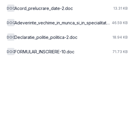
Acord_prelucrare_date-2.doc
DOC
13.31 KB
Adeverinte_vechime_in_munca_si_in_specialitate-2.doc
DOC
46.59 KB
Declaratie_politie_politica-2.doc
DOC
18.94 KB
FORMULAR_INSCRIERE-10.doc
DOC
71.73 KB