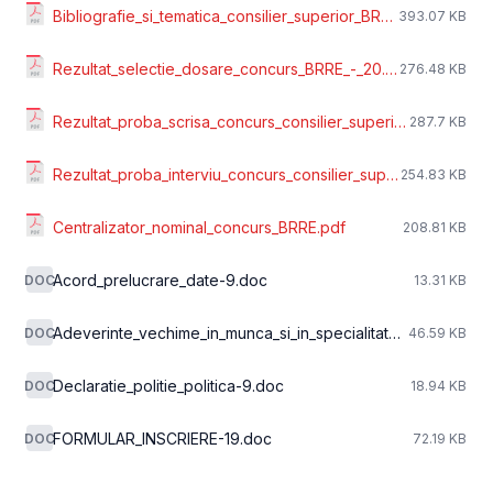
Bibliografie_si_tematica_consilier_superior_BRRE.pdf
393.07 KB
Rezultat_selectie_dosare_concurs_BRRE_-_20.03.2023_-_proba_scrisa.pdf
276.48 KB
Rezultat_proba_scrisa_concurs_consilier_superior_BRRE.pdf
287.7 KB
Rezultat_proba_interviu_concurs_consilier_superior_BRRE.pdf
254.83 KB
Centralizator_nominal_concurs_BRRE.pdf
208.81 KB
Acord_prelucrare_date-9.doc
DOC
13.31 KB
Adeverinte_vechime_in_munca_si_in_specialitate-9.doc
DOC
46.59 KB
Declaratie_politie_politica-9.doc
DOC
18.94 KB
FORMULAR_INSCRIERE-19.doc
DOC
72.19 KB