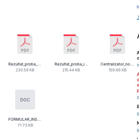
I
A
Rezultat_proba_scrisa_concurs_09.12.2021-2.pdf
Rezultat_proba_interviu_concurs_09.12.2021.pdf
Centralizator_nominal_concurs_09.12.2021-2.pdf
1
230.59 KB
215.44 KB
159.66 KB
2
DOC
FORMULAR_INSCRIERE-14.doc
71.73 KB
0