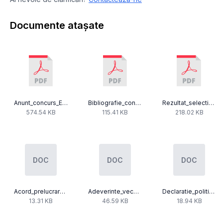
Documente atașate
Anunt_concurs_Economic_09.12.2021.pdf
Bibliografie_concurs_Economic_09.12.2021.pdf
Rezultat_selectie_dosare_concurs_09.12.2021.pdf
574.54 KB
115.41 KB
218.02 KB
DOC
DOC
DOC
Acord_prelucrare_date-6.doc
Adeverinte_vechime_in_munca_si_in_specialitate-6.doc
Declaratie_politie_politica-6.doc
13.31 KB
46.59 KB
18.94 KB