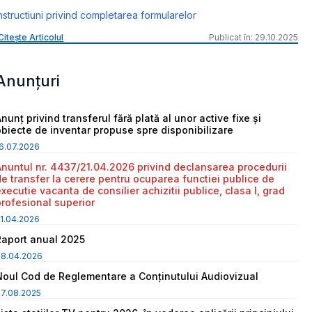
nstructiuni privind completarea formularelor
Citește Articolul
Publicat în: 29.10.2025
Anunțuri
nunț privind transferul fără plată al unor active fixe și
obiecte de inventar propuse spre disponibilizare
6.07.2026
Anuntul nr. 4437/21.04.2026 privind declansarea procedurii
de transfer la cerere pentru ocuparea functiei publice de
executie vacanta de consilier achizitii publice, clasa I, grad
profesional superior
1.04.2026
Raport anual 2025
08.04.2026
Noul Cod de Reglementare a Conținutului Audiovizual
7.08.2025