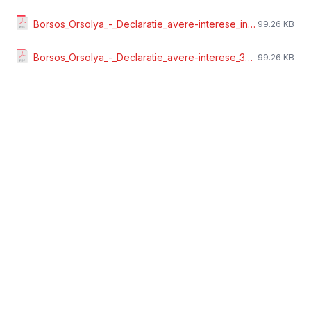
Borsos_Orsolya_-_Declaratie_avere-interese_incetare_mandat.pdf
99.26 KB
Borsos_Orsolya_-_Declaratie_avere-interese_30_zile_de_la_numire.pdf
99.26 KB