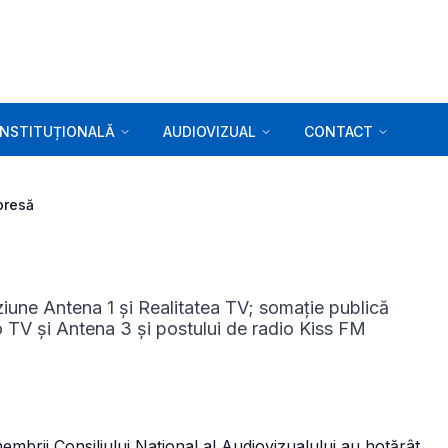
INSTITUȚIONALĂ
AUDIOVIZUAL
CONTACT
presă
ziune Antena 1 și Realitatea TV; somație publică
ro TV și Antena 3 și postului de radio Kiss FM
membrii Consiliului Naţional al Audiovizualului au hotărât