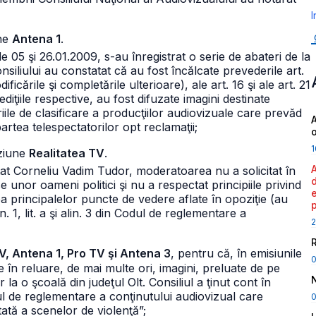
I
une
Antena 1
.
e de 05 şi 26.01.2009, s-au înregistrat o serie de abateri de la
nsiliului au constatat că au fost încălcate prevederile art.
icările şi completările ulterioare), ale art. 16 şi ale art. 21
iţiile respective, au fost difuzate imagini destinate
iile de clasificare a producţiilor audiovizuale care prevăd
A
partea telespectatorilor opt reclamaţii;
1
iziune
Realitatea TV
.
itat Corneliu Vadim Tudor, moderatoarea nu a solicitat în
nor oameni politici şi nu a respectat principiile privind
a principalelor puncte de vedere aflate în opoziţie (au
in. 1, lit. a şi alin. 3 din Codul de reglementare a
2
V, Antena 1, Pro TV şi Antena 3
, pentru că, în emisiunile
e în reluare, de mai multe ori, imagini, preluate de pe
a o şcoală din judeţul Olt. Consiliul a ţinut cont în
dul de reglementare a conţinutului audiovizual care
0
ată a scenelor de violenţă”;