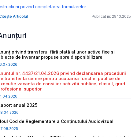
nstructiuni privind completarea formularelor
Citește Articolul
Publicat în: 29.10.2025
Anunțuri
nunț privind transferul fără plată al unor active fixe și
obiecte de inventar propuse spre disponibilizare
6.07.2026
Anuntul nr. 4437/21.04.2026 privind declansarea procedurii
de transfer la cerere pentru ocuparea functiei publice de
executie vacanta de consilier achizitii publice, clasa I, grad
profesional superior
1.04.2026
Raport anual 2025
08.04.2026
Noul Cod de Reglementare a Conținutului Audiovizual
7.08.2025