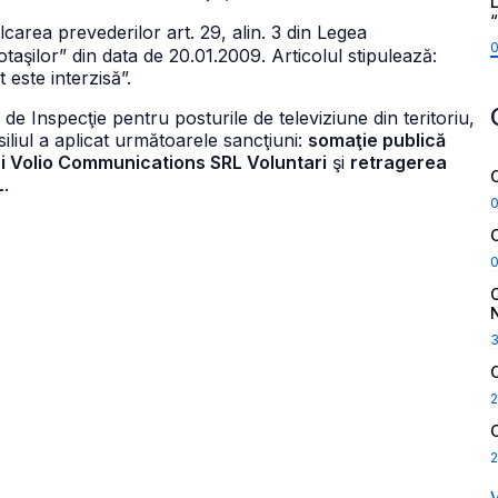
L
carea prevederilor art. 29, alin. 3 din Legea
aşilor” din data de 20.01.2009. Articolul stipulează:
este interzisă”.
de Inspecţie pentru posturile de televiziune din teritoriu,
siliul a aplicat următoarele sancţiuni:
somaţie publică
i Volio Communications SRL Voluntari
şi
retragerea
L
.
2
2