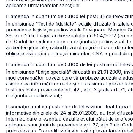
aplicarea următoarelor sancţiuni:

amendă în cuantum de 5.000 lei
postului de televizi
În emisiunea “Test de fidelitate”, ediţiile difuzate în zilel
prevederile legislaţiei audiovizuale în vigoare. Membrii Co
39, alin. 2 din Legea audiovizualului nr. 504/2002 (cu modif
din Codul de reglementare a conţinutului audiovizual. În ed
audienţei generale, radiodifuzorul neţinând cont de criter
obligaţia asigurării protecţiei minorilor. CNA a primit din 

amendă în cuantum de 5.000 de lei
postului de telev
În emisiunea “Ediţie specială” difuzată în 21.01.2009, inv
mod convingător dovezi care să probeze acuzaţiile aduse u
asigurarea informării corecte şi nu a asigurat prezentare
fost încălcate prevederile art. 42 , alin. 3 şi ale art. 71, al
conţinutului audiovizual);

somaţie publică
posturilor de televiziune
Realitatea T
informative din zilele de 24 şi 25.01.2009, au fost difuzat
Internet, care prezentau cazul elevului bătut de profesor l
aplicarea sancţiunii de prevederile art. 27, alin 2 din Co
precizează că “radiodifuzorii vor evita prezentarea repet