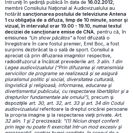
Întruniţi în şedinţă publică în data de
16.02.2012
,
membrii Consiliului Naţional al Audiovizualului au
hotărât
sancţionarea postului de televiziune Antena
1 cu obligaţia de a difuza, timp de 10 minute, sonor şi
vizual, în intervalul orar 19.00 - 19.10, numai textul
deciziei de sancţionare emise de CNA
, pentru că, în
emisiunea
"Un show păcătos"
a fost difuzată o
înregistrare în care fostul premier, Emil Boc, a fost
surprins dezbrăcat la o sală de sport. Consiliul a
apreciat că prin difuzarea imaginilor respective,
radiodifuzorul a încălcat prevederile
art. 3 alin. 1 din
Legea audiovizualului (“Prin difuzarea şi retransmisia
serviciilor de programe se realizează şi se asigură
pluralismul politic şi social, diversitatea culturală,
lingvistică şi religioasă, informarea, educarea şi
divertismentul publicului, cu respectarea libertăţilor şi a
drepturilor fundamentale ale omului”)
, precum şi
dispoziţiile
art. 30, art. 32, art. 33 şi art. 34 din Codul
audiovizualului
referitoare la dreptul oricărei persoane
la propria imagine şi la respectarea vieţii private.
Art.
32 alin. 1 şi 2
precizează:
"(1) Niciun drept conferit
prin lege nu poate fi exercitat într-un mod excesiv şi
nerezonabil, contrar bunei-credinţe, în scopul de a