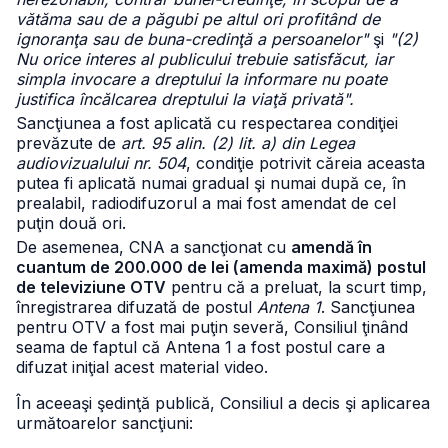
vătăma sau de a păgubi pe altul ori profitând de
ignoranţa sau de buna-credinţă a persoanelor"
şi
"(2)
Nu orice interes al publicului trebuie satisfăcut, iar
simpla invocare a dreptului la informare nu poate
justifica încălcarea dreptului la viaţă privată".
Sancţiunea a fost aplicată cu respectarea condiţiei
prevăzute de
art. 95 alin. (2) lit. a) din Legea
audiovizualului nr. 504
, condiţie potrivit căreia aceasta
putea fi aplicată numai gradual şi numai după ce, în
prealabil, radiodifuzorul a mai fost amendat de cel
puţin două ori.
De asemenea, CNA a sancţionat cu
amendă în
cuantum de 200.000 de lei (amenda maximă) postul
de televiziune OTV
pentru că a preluat, la scurt timp,
înregistrarea difuzată de postul
Antena 1
. Sancţiunea
pentru OTV a fost mai puţin severă, Consiliul ţinând
seama de faptul că Antena 1 a fost postul care a
difuzat iniţial acest material video.
În aceeaşi şedinţă publică, Consiliul a decis şi aplicarea
următoarelor sancţiuni: