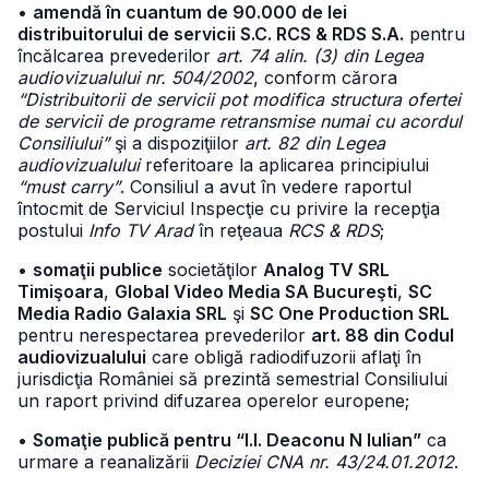
•
amendă în cuantum de 90.000 de lei
distribuitorului de servicii S.C. RCS & RDS S.A.
pentru
încălcarea prevederilor
art. 74 alin. (3) din Legea
audiovizualului nr. 504/2002
, conform cărora
“Distribuitorii de servicii pot modifica structura ofertei
de servicii de programe retransmise numai cu acordul
Consiliului”
şi a dispoziţiilor
art. 82 din Legea
audiovizualului
referitoare la aplicarea principiului
“must carry”
. Consiliul a avut în vedere raportul
întocmit de Serviciul Inspecţie cu privire la recepţia
postului
Info TV Arad
în reţeaua
RCS & RDS
;
•
somaţii publice
societăţilor
Analog TV SRL
Timişoara
,
Global Video Media SA Bucureşti
,
SC
Media Radio Galaxia SRL
şi
SC One Production SRL
pentru nerespectarea prevederilor
art. 88 din Codul
audiovizualului
care obligă radiodifuzorii aflaţi în
jurisdicţia României să prezintă semestrial Consiliului
un raport privind difuzarea operelor europene;
•
Somaţie publică pentru “I.I. Deaconu N Iulian”
ca
urmare a reanalizării
Deciziei CNA nr. 43/24.01.2012
.