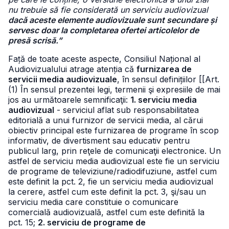
nu trebuie să fie considerată un serviciu audiovizual
dacă aceste elemente audiovizuale sunt secundare și
servesc doar la completarea ofertei articolelor de
presă scrisă.”
Față de toate aceste aspecte, Consiliul Național al
Audiovizualului atrage atenția că
furnizarea de
servicii media audiovizuale
, în sensul definițiilor [[Art.
(1) În sensul prezentei legi, termenii şi expresiile de mai
jos au următoarele semnificaţii:
1. serviciu media
audiovizual
- serviciul aflat sub responsabilitatea
editorială a unui furnizor de servicii media, al cărui
obiectiv principal este furnizarea de programe în scop
informativ, de divertisment sau educativ pentru
publicul larg, prin reţele de comunicaţii electronice. Un
astfel de serviciu media audiovizual este fie un serviciu
de programe de televiziune/radiodifuziune, astfel cum
este definit la pct. 2, fie un serviciu media audiovizual
la cerere, astfel cum este definit la pct. 3, şi/sau un
serviciu media care constituie o comunicare
comercială audiovizuală, astfel cum este definită la
pct. 15;
2. serviciu de programe de