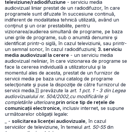
televiziune/radiodifuziune
- serviciu media
audiovizual liniar prestat de un radiodifuzor, în care
programele sunt difuzate în succesiune continuă,
indiferent de modalitatea tehnică utilizată, având un
conţinut şi un orar prestabilite, pentru
vizionarea/audierea simultană de programe, pe baza
unei grile de programe, sub o anumită denumire şi
identificat printr-o siglă, în cazul televiziunii, sau printr-
un semnal sonor, în cazul radiodifuziunii;
3. serviciu
media audiovizual la cerere
- un serviciu media
audiovizual neliniar, în care vizionarea de programe se
face la cererea individuală a utilizatorului şi la
momentul ales de acesta, prestat de un furnizor de
servicii media pe baza unui catalog de programe
selecţionate şi puse la dispoziţie de către furnizorul de
servicii media.]] prevăzute la
art. 1 pct. 1 - 3 din Legea
audiovizualului nr. 504/2002,
cu modificările și
completările ulterioare,
prin orice tip de rețele de
comunicații electronice,
inclusiv internet, se supune
următoarelor obligații legale:
_ -
solicitarea licenței audiovizuale
, în cazul
serviciilor de televiziune, în temeiul
art. 50-55
din