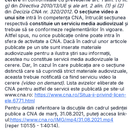
g)
din
Directiva 2010/13/UE
și
ale art. 2 alin. (1) și (2)
din
Decizia CNA nr. 320/2012.
O secțiune video a
unui site
intră în competența CNA, întrucât secțiunea
respectivă
constituie un serviciu media audiovizual
și
trebuie să se conformeze reglementărilor în vigoare.
Altfel spus, nu orice publicație online poate intra în
sfera de activitate a CNA. Dacă în cadrul unor articole
publicate pe un site sunt inserate materiale
audiovizuale pentru a ilustra știri sau informații,
acestea nu constituie servicii media audiovizuale la
cerere. Dar, în cazul în care publicația are o secțiune
distinctă care să cuprindă strict materiale audiovizuale,
aceasta trebuie notificată ca fiind serviciu video la
cerere
(video on demand)
. Lista avizelor eliberate de
CNA pentru astfel de servicii este publicată pe site-ul
www.cna.ro:
https://www.cna.ro/Situa-ii-privind-licen-
ele,6771.html
Pentru detalii referitoare la discuțiile din cadrul ședinței
publice a CNA de marți, 31.08.2021, puteți accesa link-
ul:
https://www.cna.ro/IMG/mp4/31.08.2021.mp4
(reper 1:01:55 - 1:40:14).