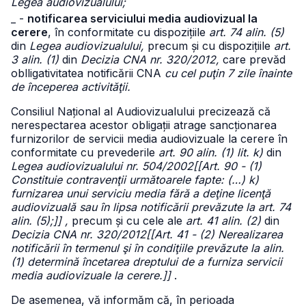
Legea audiovizualului;
_ -
notificarea serviciului media audiovizual la
cerere
, în conformitate cu dispozițiile
art. 74 alin. (5)
din
Legea audiovizualului,
precum și cu dispozițiile
art.
3 alin. (1)
din
Decizia CNA nr. 320/2012,
care prevăd
oblligativitatea notificării CNA
cu cel puţin 7 zile înainte
de începerea activităţii.
Consiliul Național al Audiovizualului precizează că
nerespectarea acestor obligații atrage sancționarea
furnizorilor de servicii media audiovizuale la cerere în
conformitate cu prevederile
art. 90 alin. (1) lit. k)
din
Legea audiovizualului nr. 504/2002[[Art. 90 - (1)
Constituie contravenţii următoarele fapte: (…) k)
furnizarea unui serviciu media fără a deţine licenţă
audiovizuală sau în lipsa notificării prevăzute la art. 74
alin. (5);]] ,
precum și cu cele ale
art. 41 alin. (2)
din
Decizia CNA nr. 320/2012[[Art. 41 - (2) Nerealizarea
notificării în termenul şi în condiţiile prevăzute la alin.
(1) determină încetarea dreptului de a furniza servicii
media audiovizuale la cerere.]]
.
De asemenea, vă informăm că, în perioada