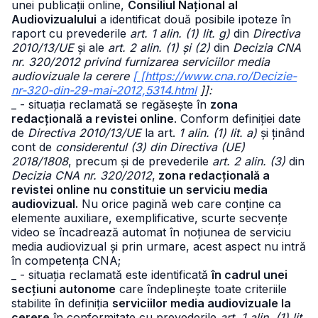
unei publicații online,
Consiliul Național al
Audiovizualului
a identificat două posibile ipoteze în
raport cu prevederile
art. 1 alin. (1) lit. g)
din
Directiva
2010/13/UE
și ale
art. 2 alin. (1) și (2)
din
Decizia CNA
nr. 320/2012 privind furnizarea serviciilor media
audiovizuale la cerere
[ [https://www.cna.ro/Decizie-
nr-320-din-29-mai-2012,5314.html
]]:
_ - situația reclamată se regăsește în
zona
redacțională a revistei online
. Conform definiției date
de
Directiva 2010/13/UE
la art.
1 alin. (1) lit. a)
și ținând
cont de
considerentul (3) din Directiva (UE)
2018/1808
, precum și de prevederile
art. 2 alin. (3)
din
Decizia CNA nr. 320/2012
,
zona redacțională a
revistei online nu constituie un serviciu media
audiovizual.
Nu orice pagină web care conține ca
elemente auxiliare, exemplificative, scurte secvențe
video se încadrează automat în noțiunea de serviciu
media audiovizual și prin urmare, acest aspect nu intră
în competența CNA;
_ - situația reclamată este identificată
în cadrul unei
secțiuni autonome
care îndeplinește toate criteriile
stabilite în definiția
serviciilor media audiovizuale la
cerere
în conformitate cu prevederile
art. 1 alin. (1) lit.