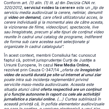
Conform
art. (1) alin. (1) lit. a)
din
Decizia CNA nr.
320/2012
,
serviciul «video la cerere»
este un
„tip de
serviciu media audiovizual la cerere, neliniar, denumit
şi
video on demand,
care oferă utilizatorului acces, la
cerere individuală şi la momentul ales de către acesta,
la vizionarea de filme, videoclipuri, spectacole, live
sau înregistrate, precum şi alte tipuri de conţinut video
reunite în cadrul unui catalog de programe, indiferent
de forma sub care acestea sunt selecţionate şi
organizate în cadrul catalogului”.
În acest context, membrii Consiliului fac cunoscut
faptul că, potrivit jurisprudenței Curții de Justiție a
Uniunii Europene, în cazul
New Media Online,
rezolvat prin Cauza C-347/14
„oferta de
înregistrări
video de scurtă durată pe site-ul internet al unui ziar
poate intra sub incidența reglementării privind
serviciile mass-media audiovizuale. Aceasta este
situația atunci când
oferta respectivă are un conținut
și o funcție autonome în raport cu cele ale activității
jurnalistice a ziarului online.
(...) Curtea subliniază în
această privință că, în pofida elementelor audiovizuale
pe care le conține, o versiune electronică a unui ziar