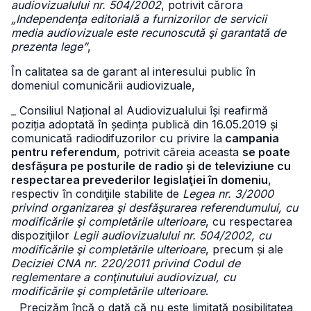
audiovizualului nr. 504/2002
, potrivit cărora
„Independenţa editorială a furnizorilor de servicii
media audiovizuale este recunoscută şi garantată de
prezenta lege”
,
În calitatea sa de garant al interesului public în
domeniul comunicării audiovizuale,
_ Consiliul Național al Audiovizualului își reafirmă
poziția adoptată în ședința publică din 16.05.2019 și
comunicată radiodifuzorilor cu privire la
campania
pentru referendum
, potrivit căreia aceasta
se poate
desfășura pe posturile de radio și de televiziune cu
respectarea prevederilor legislaţiei în domeniu
,
respectiv în condiţiile stabilite de
Legea nr. 3/2000
privind organizarea şi desfăşurarea referendumului, cu
modificările şi completările ulterioare
, cu respectarea
dispoziţiilor
Legii audiovizualului nr. 504/2002, cu
modificările şi completările ulterioare
, precum și ale
Deciziei CNA nr. 220/2011 privind Codul de
reglementare a conţinutului audiovizual, cu
modificările şi completările ulterioare
.
_ Precizăm încă o dată că nu este limitată posibilitatea