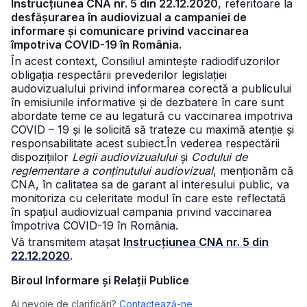
Instrucțiunea CNA nr. 5 din 22.12.2020
, referitoare la
desfășurarea în audiovizual a campaniei de
informare și comunicare privind vaccinarea
împotriva COVID-19 în România.
În acest context, Consiliul amintește radiodifuzorilor
obligația respectării prevederilor legislației
audovizualului privind informarea corectă a publicului
în emisiunile informative și de dezbatere în care sunt
abordate teme ce au legatură cu vaccinarea impotriva
COVID – 19 și le solicită să trateze cu maximă atenție și
responsabilitate acest subiect.
În vederea respectării
dispozițiilor
Legii audiovizualului
și
Codului de
reglementare a conținutului audiovizual
, menționăm că
CNA, în calitatea sa de garant al interesului public, va
monitoriza cu celeritate modul în care este reflectată
în spațiul audiovizual campania privind vaccinarea
împotriva COVID-19 în România.
Vă transmitem atașat
Instrucțiunea CNA nr. 5 din
22.12.2020
.
Biroul Informare și Relații Publice
Ai nevoie de clarificări?
Contactează-ne