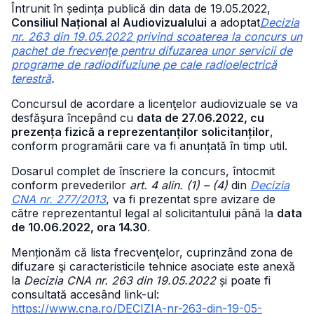
Întrunit în ședința publică din data de 19.05.2022,
Consiliul Național al Audiovizualului
a adoptat
Decizia
nr. 263 din 19.05.2022 privind scoaterea la concurs un
pachet de frecvenţe pentru difuzarea unor servicii de
programe de radiodifuziune pe cale radioelectrică
terestră
.
Concursul de acordare a licenţelor audiovizuale se va
desfăşura începând cu
data de 27.06.2022, cu
prezența fizică a reprezentanților solicitanților
,
conform programării care va fi anunțată în timp util.
Dosarul complet de înscriere la concurs, întocmit
conform prevederilor
art. 4 alin. (1) – (4)
din
Decizia
CNA nr. 277/2013
, va fi prezentat spre avizare de
către reprezentantul legal al solicitantului până la
data
de 10.06.2022, ora 14.30
.
Menționăm că lista frecvenţelor, cuprinzând zona de
difuzare şi caracteristicile tehnice asociate este anexă
la
Decizia CNA nr. 263 din 19.05.2022
și poate fi
consultată accesând link-ul:
https://www.cna.ro/DECIZIA-nr-263-din-19-05-