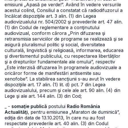
emisiunii „Apasă pe verde!”. Având în vedere versurile
acestui colind, Consiliul a constatat că radiodifuzorul a
încălcat dispoziţiile art. 3 alin. (1) din Legea
audiovizualului nr. 504/2002 şi prevederile art. 47 alin.
(1) din Codul de reglementare a conţinutului
audiovizual, conform cărora „Prin difuzarea şi
retransmisia serviciilor de programe se realizează şi se
asigură pluralismul politic şi social, diversitatea
culturală, lingvistică şi religioasă, informarea, educarea
şi divertismentul publicului, cu respectarea libertăţilor
şi a drepturilor fundamentale ale omului”, respectiv
„Este interzisă difuzarea în programele audiovizuale a
oricăror forme de manifestări antisemite sau
xenofobe”. La stabilirea sancţiunii s-au avut în vedere
dispoziţiile art. 17 alin. (1) lit. d) pct. 7 din Legea
audiovizualului, precum şi cele ale art. 90 alin. (4) din
Lege şi ale art. 144 alin. (3) din Cod;
_ -
somaţie publică
postului
Radio România
Actualităţi
, pentru emisiunea „Maraton de duminică”,
ediţia din data de 13.10.2013, în care nu au fost
respectate prevederile art. 40 alin. (3) din Codul