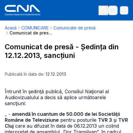
Acasă
COMUNICARE
Comunicate de presă
Comunicat de presă - Ședința din 12.12.2013, sancțiuni
Comunicat de presă - Ședința din
12.12.2013, sancțiuni
Publicată în data de:
12.12.2013
Întrunit în şedinţă publică, Consiliul Naţional al
Audiovizualului a decis să aplice următoarele
sancţiuni:
_ -
amendă în cuantum de 50.000 de lei Societăţii
Române de Televiziune
pentru posturile
TVR 3
şi
TVR
Cluj
care au difuzat în data de 06.12.2013 un colind
interpretat de ansamblul „Dor Transilvan”, în cadrul