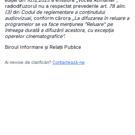
ediției din 16.12.2023 a emisiunii
„Vocea României”
,
radiodifuzorul nu a respectat prevederile
art. 78 alin.
(3)
din
Codul de reglementare a conținutului
audiovizual
, conform cărora
„La difuzarea în reluare a
programelor se va face menţiunea "Reluare" pe
întreaga durată a difuzării acestora, cu excepţia
operelor cinematografice”.
Biroul Informare și Relații Publice
Ai nevoie de clarificări?
Contactează-ne