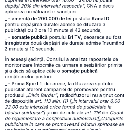
cuprinsă în intervalul orar 18.00 - 24.00 nu poate
depăşi 20% din intervalul respectiv”
, CNA a decis
aplicarea următoarelor sancțiuni:
_ -
amendă de 200.000 de lei
postului
Kanal D
pentru depășirea duratei admise de difuzare a
publicității cu 2 ore 12 minute și 43 secunde;
_ -
somație publică
postului
B1 TV
, deoarece au fost
înregistrate două depășiri ale duratei admise însumând
2 minute și 10 secunde.
În aceeași ședință, Consiliul a analizat rapoartele de
monitorizare întocmite ca urmare a sesizărilor primite
și a decis să aplice câte o
somație publică
următoarelor posturi:
_ -
Prima Sport 1
, deoarece, la difuzarea spotului
publicitar aferent campaniei de promovare pentru
produsul
„Divin Bardar”
, radiodifuzorul nu a ținut cont
de dispozițiile
art. 113 alin. (1) [„În intervalul orar 6,00 -
22,00 este interzisă orice formă de publicitate la
băuturi spirtoase”]
și nici de cele ale
art. 116
din
Codul
de reglementare a conținutului audiovizual
[„Calupurile
publicitare în care se promovează băuturi spirtoase se