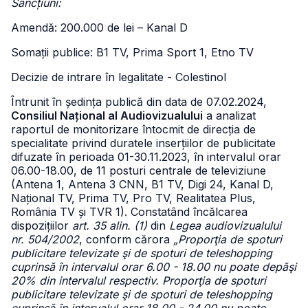
Sancțiuni:
Amendă: 200.000 de lei – Kanal D
Somații publice: B1 TV, Prima Sport 1, Etno TV
Decizie de intrare în legalitate - Colestinol
Întrunit în ședința publică din data de 07.02.2024,
Consiliul Național al Audiovizualului
a analizat
raportul de monitorizare întocmit de direcția de
specialitate privind duratele inserțiilor de publicitate
difuzate în perioada 01-30.11.2023, în intervalul orar
06.00-18.00, de 11 posturi centrale de televiziune
(Antena 1, Antena 3 CNN, B1 TV, Digi 24, Kanal D,
Național TV, Prima TV, Pro TV, Realitatea Plus,
România TV și TVR 1). Constatând încălcarea
dispozițiilor
art. 35 alin. (1)
din
Legea audiovizualului
nr. 504/2002
, conform cărora
„Proporţia de spoturi
publicitare televizate şi de spoturi de teleshopping
cuprinsă în intervalul orar 6.00 - 18.00 nu poate depăşi
20% din intervalul respectiv. Proporţia de spoturi
publicitare televizate şi de spoturi de teleshopping