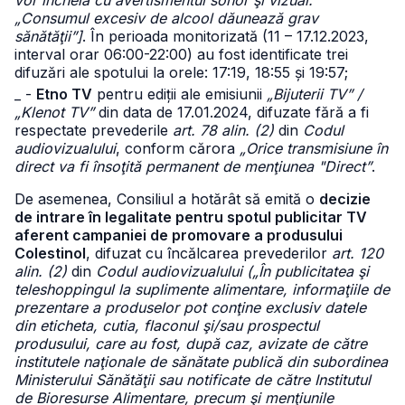
vor încheia cu avertismentul sonor şi vizual:
„Consumul excesiv de alcool dăunează grav
sănătăţii”]
. În perioada monitorizată (11 – 17.12.2023,
interval orar 06:00-22:00) au fost identificate trei
difuzări ale spotului la orele: 17:19, 18:55 și 19:57;
_ -
Etno TV
pentru ediții ale emisiunii
„Bijuterii TV” /
„Klenot TV”
din data de 17.01.2024, difuzate fără a fi
respectate prevederile
art. 78 alin. (2)
din
Codul
audiovizualului
, conform cărora
„Orice transmisiune în
direct va fi însoţită permanent de menţiunea "Direct”
.
De asemenea, Consiliul a hotărât să emită o
decizie
de intrare în legalitate pentru spotul publicitar TV
aferent campaniei de promovare a produsului
Colestinol
, difuzat cu încălcarea prevederilor
art. 120
alin. (2)
din
Codul audiovizualului („În publicitatea şi
teleshoppingul la suplimente alimentare, informaţiile de
prezentare a produselor pot conţine exclusiv datele
din eticheta, cutia, flaconul şi/sau prospectul
produsului, care au fost, după caz, avizate de către
institutele naţionale de sănătate publică din subordinea
Ministerului Sănătăţii sau notificate de către Institutul
de Bioresurse Alimentare, precum şi menţiunile