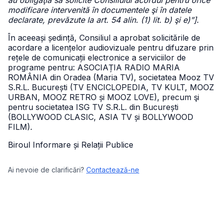
au obligaţia să solicite Consiliului acordul pentru orice
modificare intervenită în documentele şi în datele
declarate, prevăzute la art. 54 alin. (1) lit. b) şi e)”]
.
În aceeași ședință, Consiliul a aprobat solicitările de
acordare a licențelor audiovizuale pentru difuzare prin
rețele de comunicații electronice a serviciilor de
programe pentru: ASOCIAȚIA RADIO MARIA
ROMÂNIA din Oradea (Maria TV), societatea Mooz TV
S.R.L. București (TV ENCICLOPEDIA, TV KULT, MOOZ
URBAN, MOOZ RETRO și MOOZ LOVE), precum şi
pentru societatea ISG TV S.R.L. din București
(BOLLYWOOD CLASIC, ASIA TV și BOLLYWOOD
FILM).
Biroul Informare și Relații Publice
Ai nevoie de clarificări?
Contactează-ne