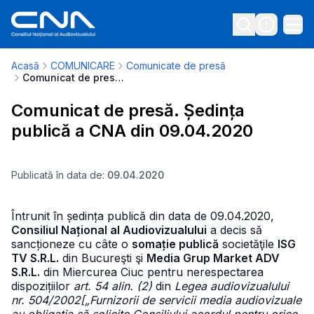
Acasă
COMUNICARE
Comunicate de presă
Comunicat de presă. Ședința publică a CNA din 09.04.2020
Comunicat de presă. Ședința
publică a CNA din 09.04.2020
Publicată în data de:
09.04.2020
Întrunit în ședința publică din data de 09.04.2020,
Consiliul Național al Audiovizualului
a decis să
sancționeze cu câte o
somație publică
societăţile
ISG
TV S.R.L.
din Bucureşti şi
Media Grup Market ADV
S.R.L.
din Miercurea Ciuc pentru nerespectarea
dispozițiilor
art. 54 alin. (2)
din
Legea audiovizualului
nr. 504/2002
[„Furnizorii de servicii media audiovizuale