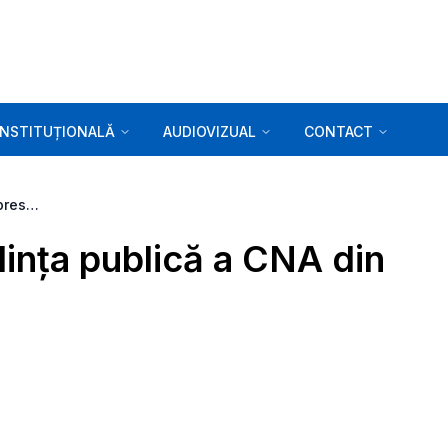
INSTITUȚIONALĂ
AUDIOVIZUAL
CONTACT
Comunicat de presă. Ședința publică a CNA din 09.11.2021
ința publică a CNA din