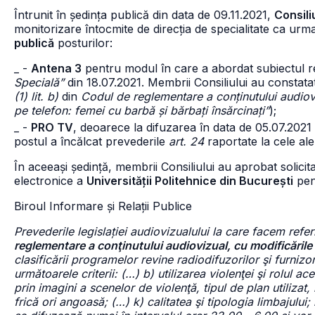
Întrunit în ședința publică din data de 09.11.2021,
Consili
monitorizare întocmite de direcția de specialitate ca urma
publică
posturilor:
_ -
Antena 3
pentru modul în care a abordat subiectul re
Specială”
din 18.07.2021. Membrii Consiliului au constatat
(1) lit. b)
din
Codul de reglementare a conținutului audiov
pe telefon: femei cu barbă și bărbați însărcinați”
);
_ -
PRO TV
, deoarece la difuzarea în data de 05.07.2021 
postul a încălcat prevederile
art. 24
raportate la cele al
În aceeași ședință, membrii Consiliului au aprobat solicit
electronice a
Universității Politehnice din București
pen
Biroul Informare și Relații Publice
Prevederile legislației audiovizualului la care facem refer
reglementare a conţinutului audiovizual, cu modificările 
clasificării programelor revine radiodifuzorilor şi furnizo
următoarele criterii: (…) b) utilizarea violenţei şi rolul 
prin imagini a scenelor de violenţă, tipul de plan utilizat
frică ori angoasă; (…) k) calitatea şi tipologia limbajului