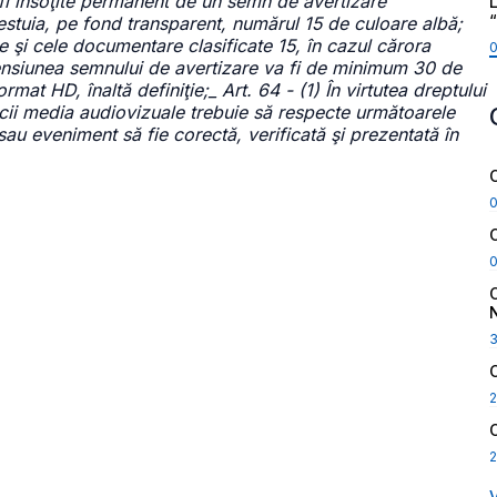
 fi însoţite permanent de un semn de avertizare
L
cestuia, pe fond transparent, numărul 15 de culoare albă;
ele şi cele documentare clasificate 15, în cazul cărora
mensiunea semnului de avertizare va fi de minimum 30 de
mat HD, înaltă definiţie;_ Art. 64 - (1) În virtutea dreptului
vicii media audiovizuale trebuie să respecte următoarele
 sau eveniment să fie corectă, verificată şi prezentată în
2
2