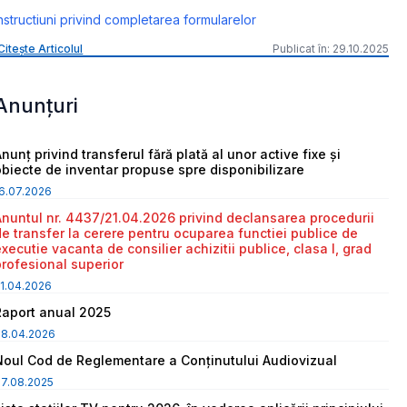
nstructiuni privind completarea formularelor
Citește Articolul
Publicat în: 29.10.2025
Anunțuri
nunț privind transferul fără plată al unor active fixe și
obiecte de inventar propuse spre disponibilizare
6.07.2026
Anuntul nr. 4437/21.04.2026 privind declansarea procedurii
de transfer la cerere pentru ocuparea functiei publice de
executie vacanta de consilier achizitii publice, clasa I, grad
profesional superior
1.04.2026
Raport anual 2025
08.04.2026
Noul Cod de Reglementare a Conținutului Audiovizual
7.08.2025