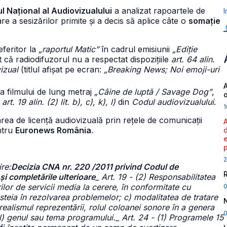
ul Național al Audiovizualului
a analizat rapoartele de
I
re a sesizărilor primite și a decis să aplice câte o
somație
feritor la
„raportul Matic”
în cadrul emisiunii
„Ediție
 că radiodifuzorul nu a respectat dispozițiile
art. 64 alin.
izual
(titlul afișat pe ecran:
„Breaking News; Noi emoji-uri
A
a filmului de lung metraj
„Câine de luptă / Savage Dog”
,
e
art. 19 alin. (2) lit. b), c), k), l)
din
Codul audiovizualului
.
1
area de licență audiovizuală prin rețele de comunicații
tru
Euronews România
.
2
ire:
Decizia CNA nr. 220 /2011 privind Codul de
și completările ulterioare
_ Art. 19 - (2) Responsabilitatea
rilor de servicii media la cerere, în conformitate cu
acesteia în rezolvarea problemelor; c) modalitatea de tratare
, realismul reprezentării, rolul coloanei sonore în a genera
0
; l) genul sau tema programului._ Art. 24 - (1) Programele 15