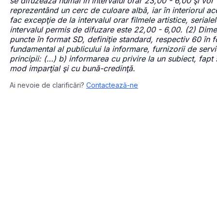
se difuzează numai în intervalul orar 23,00 - 6,00 şi vor
reprezentând un cerc de culoare albă, iar în interiorul a
fac excepţie de la intervalul orar filmele artistice, serial
intervalul permis de difuzare este 22,00 - 6,00. (2) Di
puncte în format SD, definiţie standard, respectiv 60 în for
fundamental al publicului la informare, furnizorii de ser
principii: (…) b) informarea cu privire la un subiect, fapt
mod imparţial şi cu bună-credinţă.
Ai nevoie de clarificări?
Contactează-ne