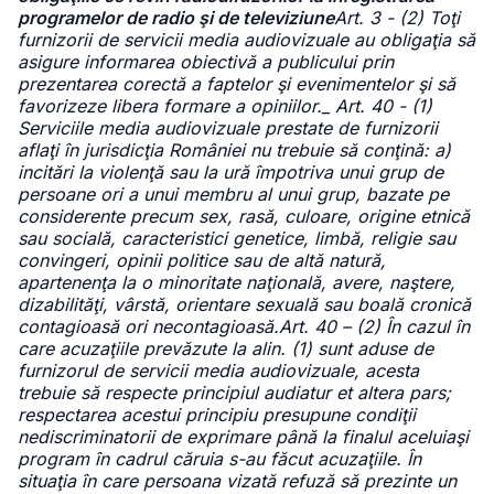
programelor de radio şi de televiziune
Art. 3 - (2) Toţi
furnizorii de servicii media audiovizuale au obligaţia să
asigure informarea obiectivă a publicului prin
prezentarea corectă a faptelor şi evenimentelor şi să
favorizeze libera formare a opiniilor._ Art. 40 - (1)
Serviciile media audiovizuale prestate de furnizorii
aflaţi în jurisdicţia României nu trebuie să conţină: a)
incitări la violenţă sau la ură împotriva unui grup de
persoane ori a unui membru al unui grup, bazate pe
considerente precum sex, rasă, culoare, origine etnică
sau socială, caracteristici genetice, limbă, religie sau
convingeri, opinii politice sau de altă natură,
apartenenţa la o minoritate naţională, avere, naştere,
dizabilităţi, vârstă, orientare sexuală sau boală cronică
contagioasă ori necontagioasă.Art. 40 – (2) În cazul în
care acuzaţiile prevăzute la alin. (1) sunt aduse de
furnizorul de servicii media audiovizuale, acesta
trebuie să respecte principiul audiatur et altera pars;
respectarea acestui principiu presupune condiţii
nediscriminatorii de exprimare până la finalul aceluiaşi
program în cadrul căruia s-au făcut acuzaţiile. În
situaţia în care persoana vizată refuză să prezinte un