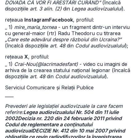
DOVADA CĂ VOR FI ARESTĂRI CURÂND”
(încalcă
dispozițiile
art. 3 alin. (2)
din
Legea audiovizualului
).
rețeaua
Instagram
Facebook
, profilul:
_ 1)
mire_maria_tornea
- un fragment dintr-un interviu
cu general-maior (rtr) Radu Theodoru cu titrarea
„Care este adevărul despre războiul din Ucraina?”
(încalcă dispozițiile
art. 48
din
Codul audiovizualului
);
rețeaua
X
, profilul:
_ 1)
Crai-Nou(@lacrimadesfant)
- video cu imagini de
arhiva de la crearea statului național legionar (încalcă
dispozițiile
art. 48
din
Codul audiovizualului
).
Serviciul Comunicare și Relații Publice
____
Prevederi ale legislației audiovizuale la care facem
referire:
Legea audiovizualului Nr. 504 din 11 iulie
2002
Decizia nr. 220 din 24 februarie 2011 privind
Codul de reglementare a conţinutului
audiovizual
DECIZIE Nr. 412 din 10 mai 2007 privind
obligaţiile ce revin radiodifuzorilor la înregistrarea