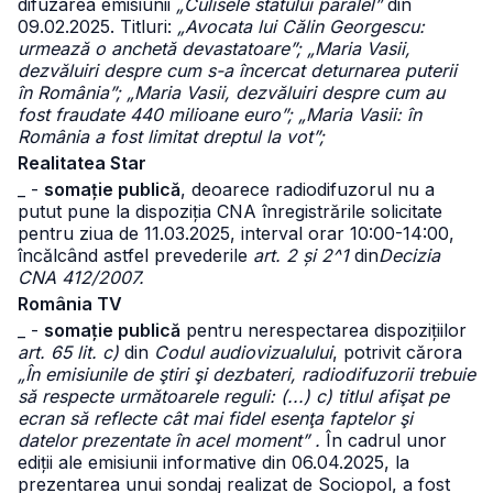
difuzarea emisiunii
„Culisele statului paralel”
din
09.02.2025. Titluri:
„Avocata lui Călin Georgescu:
urmează o anchetă devastatoare”; „Maria Vasii,
dezvăluiri despre cum s-a încercat deturnarea puterii
în România”; „Maria Vasii, dezvăluiri despre cum au
fost fraudate 440 milioane euro”; „Maria Vasii: în
România a fost limitat dreptul la vot”;
Realitatea Star
_ -
somație publică
, deoarece radiodifuzorul nu a
putut pune la dispoziția CNA înregistrările solicitate
pentru ziua de 11.03.2025, interval orar 10:00-14:00,
încălcând astfel prevederile
art. 2 și 2^1
din
Decizia
CNA 412/2007.
România TV
_ -
somație publică
pentru nerespectarea dispozițiilor
art. 65 lit. c)
din
Codul audiovizualului
, potrivit cărora
„În emisiunile de ştiri şi dezbateri, radiodifuzorii trebuie
să respecte următoarele reguli: (...) c) titlul afişat pe
ecran să reflecte cât mai fidel esenţa faptelor şi
datelor prezentate în acel moment” .
În cadrul unor
ediții ale emisiunii informative din 06.04.2025, la
prezentarea unui sondaj realizat de Sociopol, a fost