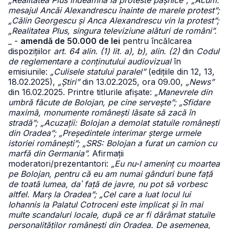
„Realitatea Plus îndeamnă la proteste pașnice”; „Acum:
mesajul Ancăi Alexandrescu înainte de marele protest”;
„Călin Georgescu și Anca Alexandrescu vin la protest”;
„Realitatea Plus, singura televiziune alături de români”.
_ -
amendă de 50.000 de lei
pentru încălcarea
dispozițiilor
art. 64 alin. (1) lit. a), b), alin. (2)
din
Codul
de reglementare a conținutului audiovizual
în
emisiunile:
„Culisele statului paralel”
(edițiile din 12, 13,
18.02.2025),
„Știri”
din 13.02.2025, ora 09.00,
„News”
din 16.02.2025. Printre titlurile afișate:
„Manevrele din
umbră făcute de Bolojan, pe cine servește”; „Sfidare
maximă, monumente românești lăsate să zacă în
stradă”; „Acuzații: Bolojan a demolat statuile românești
din Oradea”; „Președintele interimar șterge urmele
istoriei românești”; „SRS: Bolojan a furat un camion cu
marfă din Germania”.
Afirmații
moderatori/prezentantori:
„Eu nu-l ameninț cu moartea
pe Bolojan, pentru că eu am numai gânduri bune față
de toată lumea, daʾ față de javre, nu pot să vorbesc
altfel. Marș la Oradea”; „Cel care a luat locul lui
Iohannis la Palatul Cotroceni este implicat și în mai
multe scandaluri locale, după ce ar fi dărâmat statuile
personalităților românești din Oradea. De asemenea,