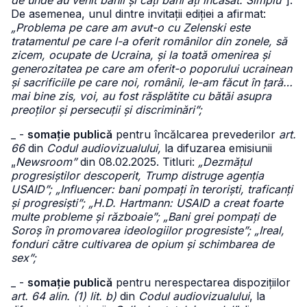
de unde au venit banii și câți bani ați încasat. Simplu”
].
De asemenea, unul dintre invitații ediției a afirmat:
„Problema pe care am avut-o cu Zelenski este
tratamentul pe care l-a oferit românilor din zonele, să
zicem, ocupate de Ucraina, și la toată omenirea și
generozitatea pe care am oferit-o poporului ucrainean
și sacrificiile pe care noi, românii, le-am făcut în țară…
mai bine zis, voi, au fost răsplătite cu bătăi asupra
preoților și persecuții și discriminări”;
_ -
somație publică
pentru încălcarea prevederilor
art.
66
din
Codul audiovizualului,
la difuzarea emisiunii
„
Newsroom”
din 08.02.2025. Titluri:
„Dezmățul
progresiștilor descoperit, Trump distruge agenția
USAID”; „Influencer: bani pompați în teroriști, traficanți
și progresiști”; „H.D. Hartmann: USAID a creat foarte
multe probleme și războaie”; „Bani grei pompați de
Soroș în promovarea ideologiilor progresiste”; „Ireal,
fonduri către cultivarea de opium și schimbarea de
sex”;
_ -
somație publică
pentru nerespectarea dispozițiilor
art. 64 alin. (1) lit. b)
din
Codul audiovizualului
, la