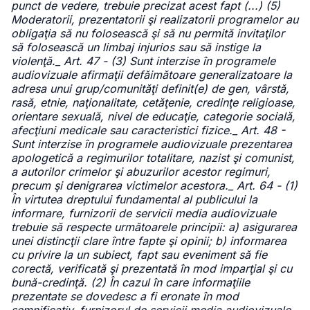
punct de vedere, trebuie precizat acest fapt (...) (5)
Moderatorii, prezentatorii şi realizatorii programelor au
obligaţia să nu folosească şi să nu permită invitaţilor
să folosească un limbaj injurios sau să instige la
violenţă._ Art. 47 - (3) Sunt interzise în programele
audiovizuale afirmaţii defăimătoare generalizatoare la
adresa unui grup/comunităţi definit(e) de gen, vârstă,
rasă, etnie, naţionalitate, cetăţenie, credinţe religioase,
orientare sexuală, nivel de educaţie, categorie socială,
afecţiuni medicale sau caracteristici fizice._ Art. 48 -
Sunt interzise în programele audiovizuale prezentarea
apologetică a regimurilor totalitare, nazist şi comunist,
a autorilor crimelor şi abuzurilor acestor regimuri,
precum şi denigrarea victimelor acestora._ Art. 64 - (1)
În virtutea dreptului fundamental al publicului la
informare, furnizorii de servicii media audiovizuale
trebuie să respecte următoarele principii: a) asigurarea
unei distincţii clare între fapte şi opinii; b) informarea
cu privire la un subiect, fapt sau eveniment să fie
corectă, verificată şi prezentată în mod imparţial şi cu
bună-credinţă. (2) În cazul în care informaţiile
prezentate se dovedesc a fi eronate în mod