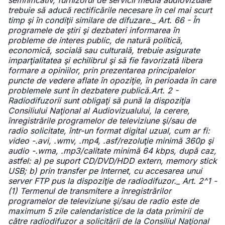
semnificativ, furnizorul de servicii media audiovizuale
trebuie să aducă rectificările necesare în cel mai scurt
timp şi în condiţii similare de difuzare._ Art. 66 - În
programele de ştiri şi dezbateri informarea în
probleme de interes public, de natură politică,
economică, socială sau culturală, trebuie asigurate
imparţialitatea şi echilibrul şi să fie favorizată libera
formare a opiniilor, prin prezentarea principalelor
puncte de vedere aflate în opoziţie, în perioada în care
problemele sunt în dezbatere publică.Art. 2 -
Radiodifuzorii sunt obligaţi să pună la dispoziţia
Consiliului Naţional al Audiovizualului, la cerere,
înregistrările programelor de televiziune şi/sau de
radio solicitate, într-un format digital uzual, cum ar fi:
video -.avi, .wmv, .mp4, .asf/rezoluţie minimă 360p şi
audio -.wma, .mp3/calitate minimă 64 kbps, după caz,
astfel: a) pe suport CD/DVD/HDD extern, memory stick
USB; b) prin transfer pe Internet, cu accesarea unui
server FTP pus la dispoziţie de radiodifuzor._ Art. 2^1 -
(1) Termenul de transmitere a înregistrărilor
programelor de televiziune şi/sau de radio este de
maximum 5 zile calendaristice de la data primirii de
către radiodifuzor a solicitării de la Consiliul Naţional