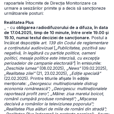
rapoartele întocmite de Direcția Monitorizare ca
urmare a sesizărilor primite și a decis să sancționeze
următoarele posturi:
Realitatea Plus
_ - cu
obligarea radiodifuzorului de a difuza, în data
de 17.04.2025, timp de 10 minute, între orele 19.00 şi
19.10, numai textul deciziei de sancţionare.
Postul a
încălcat dispozițiile
art. 139 din Codul de reglementare
a conținutului audiovizual
[
„Publicitatea, pozitivă sau
negativă, în legătură cu partide politice, oameni
politici, mesaje politice este interzisă, cu excepţia
perioadelor de campanie electorală”
] în emisiunile:
„Deschide lumea”
(08.02.2025), „
News”
(09.02.2025),
„Realitatea zilei”
(21, 23.02.2025),
„Ediție specială”
(22.02.2025). Printre titlurile afișate în edițiile
menționate:
„Georgescu: multinaționalele distrug
economia românească”; „Georgescu: multinaționalele
raportează profit zero”, „Mâine: ziua marelui boicot,
românii cumpără produse românești”; „Mișcarea
decisivă a românilor la televiziunea poporului”;
„Realitatea Plus alături de miile de români din stradă”;