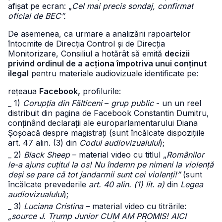
afișat pe ecran: „
Cel mai precis sondaj, confirmat
oficial de BEC”.
De asemenea, ca urmare a analizării rapoartelor
întocmite de Direcția Control și de Direcția
Monitorizare, Consiliul a hotărât să emită
decizii
privind ordinul de a acționa împotriva unui conținut
ilegal
pentru materiale audiovizuale identificate pe:
rețeaua
Facebook,
profilurile:
_ 1)
Corupția din Fălticeni
–
grup public
- un un reel
distribuit din pagina de Facebook Constantin Dumitru,
conținând declarații ale europarlamentarului Diana
Șoșoacă despre magistrați (sunt încălcate dispozițiile
art. 47 alin. (3) din
Codul audiovizualului
);
_ 2)
Black Sheep
– material video cu titlul „
Românilor
le-a ajuns cuțitul la os! Nu îndemn pe nimeni la violență
deși se pare că tot jandarmii sunt cei violenți!”
(sunt
încălcate prevederile
art. 40 alin. (1) lit. a)
din
Legea
audiovizualului
);
_ 3)
Luciana Cristina
– material video cu titrările:
„source J. Trump Junior CUM AM PROMIS! AICI