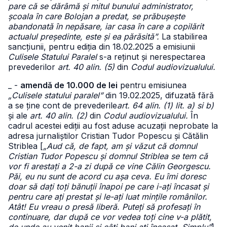
pare că se dărâmă și mitul bunului administrator,
școala în care Bolojan a predat, se prăbușește
abandonată în nepăsare, iar casa în care a copilărit
actualul președinte, este și ea părăsită”.
La stabilirea
sancțiunii, pentru ediția din 18.02.2025 a emisiunii
Culisele Statului Paralel
s-a reținut și nerespectarea
prevederilor
art. 40 alin. (5)
din
Codul audiovizualului.
_ -
amendă de 10.000 de lei
pentru emisiunea
„Culisele statului paralel”
din 19.02.2025, difuzată fără
a se ține cont de prevederile
art. 64 alin. (1) lit. a) si b)
și ale
art. 40 alin. (2)
din
Codul audiovizualului.
În
cadrul acestei ediții au fost aduse acuzații neprobate la
adresa jurnaliștilor Cristian Tudor Popescu și Cătălin
Striblea [
„Aud că, de fapt, am și văzut că domnul
Cristian Tudor Popescu și domnul Striblea se tem că
vor fi arestați a 2-a zi după ce vine Călin Georgescu.
Păi, eu nu sunt de acord cu așa ceva. Eu îmi doresc
doar să dați toți bănuții înapoi pe care i-ați încasat și
pentru care ați prestat și le-ați luat mințile românilor.
Atât! Eu vreau o presă liberă. Puteți să profesați în
continuare, dar după ce vor vedea toți cine v-a plătit,