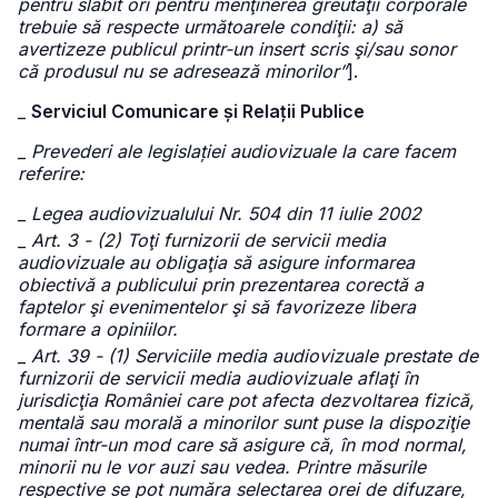
pentru slăbit ori pentru menţinerea greutăţii corporale
trebuie să respecte următoarele condiţii: a) să
avertizeze publicul printr-un insert scris şi/sau sonor
că produsul nu se adresează minorilor”
].
_
Serviciul Comunicare și Relații Publice
_
Prevederi ale legislației audiovizuale la care facem
referire:
_
Legea audiovizualului Nr. 504 din 11 iulie 2002
_
Art. 3 - (2) Toţi furnizorii de servicii media
audiovizuale au obligaţia să asigure informarea
obiectivă a publicului prin prezentarea corectă a
faptelor şi evenimentelor şi să favorizeze libera
formare a opiniilor.
_
Art. 39 - (1) Serviciile media audiovizuale prestate de
furnizorii de servicii media audiovizuale aflaţi în
jurisdicţia României care pot afecta dezvoltarea fizică,
mentală sau morală a minorilor sunt puse la dispoziţie
numai într-un mod care să asigure că, în mod normal,
minorii nu le vor auzi sau vedea. Printre măsurile
respective se pot număra selectarea orei de difuzare,