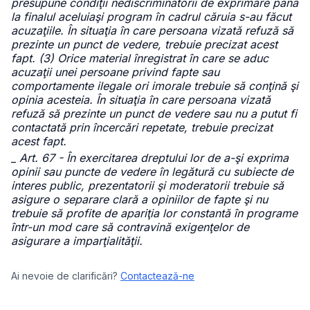
presupune condiţii nediscriminatorii de exprimare până
la finalul aceluiaşi program în cadrul căruia s-au făcut
acuzaţiile. În situaţia în care persoana vizată refuză să
prezinte un punct de vedere, trebuie precizat acest
fapt. (3) Orice material înregistrat în care se aduc
acuzaţii unei persoane privind fapte sau
comportamente ilegale ori imorale trebuie să conţină şi
opinia acesteia. În situaţia în care persoana vizată
refuză să prezinte un punct de vedere sau nu a putut fi
contactată prin încercări repetate, trebuie precizat
acest fapt.
_
Art. 67 - În exercitarea dreptului lor de a-şi exprima
opinii sau puncte de vedere în legătură cu subiecte de
interes public, prezentatorii şi moderatorii trebuie să
asigure o separare clară a opiniilor de fapte şi nu
trebuie să profite de apariţia lor constantă în programe
într-un mod care să contravină exigenţelor de
asigurare a imparţialităţii.
Ai nevoie de clarificări?
Contactează-ne