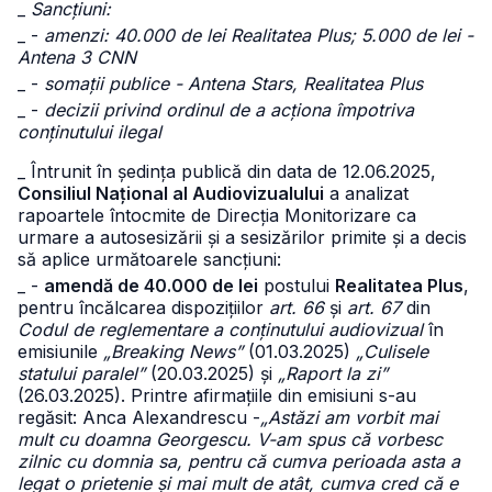
_
Sancțiuni:
_ -
amenzi: 40.000 de lei Realitatea Plus; 5.000 de lei -
Antena 3 CNN
_ -
somații publice - Antena Stars, Realitatea Plus
_ -
decizii privind ordinul de a acționa împotriva
conținutului ilegal
_ Întrunit în ședința publică din data de 12.06.2025,
Consiliul Național al Audiovizualului
a analizat
rapoartele întocmite de Direcția Monitorizare ca
urmare a autosesizării și a sesizărilor primite și a decis
să aplice următoarele sancțiuni:
_ -
amendă de 40.000 de lei
postului
Realitatea Plus
,
pentru încălcarea dispozițiilor
art. 66
și
art. 67
din
Codul de reglementare a conținutului audiovizual
în
emisiunile
„Breaking News”
(01.03.2025)
„Culisele
statului paralel”
(20.03.2025) și
„Raport la zi”
(26.03.2025). Printre afirmațiile din emisiuni s-au
regăsit: Anca Alexandrescu -
„Astăzi am vorbit mai
mult cu doamna Georgescu. V-am spus că vorbesc
zilnic cu domnia sa, pentru că cumva perioada asta a
legat o prietenie și mai mult de atât, cumva cred că e