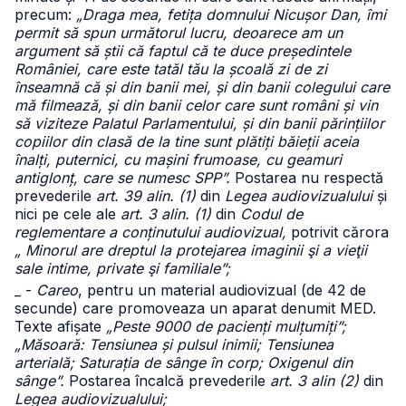
precum:
„Draga mea, fetița domnului Nicușor Dan, îmi
permit să spun următorul lucru, deoarece am un
argument să știi că faptul că te duce președintele
României, care este tatăl tău la școală zi de zi
înseamnă că și din banii mei, și din banii colegului care
mă filmează, și din banii celor care sunt români și vin
să viziteze Palatul Parlamentului, și din banii părințiilor
copiilor din clasă de la tine sunt plătiți băieții aceia
înalți, puternici, cu mașini frumoase, cu geamuri
antiglonț, care se numesc SPP”.
Postarea nu respectă
prevederile
art. 39 alin. (1)
din
Legea audiovizualului
și
nici pe cele ale
art. 3 alin. (1)
din
Codul de
reglementare a conținutului audiovizual,
potrivit cărora
„ Minorul are dreptul la protejarea imaginii şi a vieţii
sale intime, private şi familiale”;
_ -
Careo
, pentru un material audiovizual (de 42 de
secunde) care promoveaza un aparat denumit MED.
Texte afișate
„Peste 9000 de pacienți mulțumiți”;
„Măsoară: Tensiunea și pulsul inimii; Tensiunea
arterială; Saturația de sânge în corp; Oxigenul din
sânge”.
Postarea încalcă prevederile
art. 3 alin (2)
din
Legea audiovizualului;