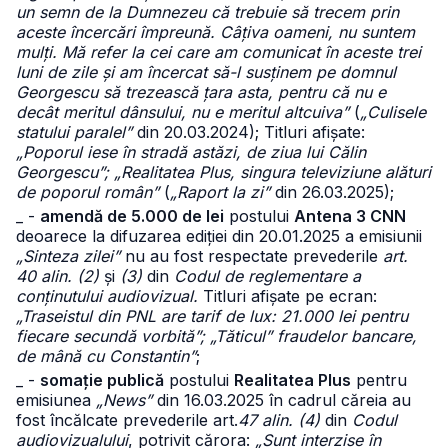
un semn de la Dumnezeu că trebuie să trecem prin
aceste încercări împreună. Câțiva oameni, nu suntem
mulți. Mă refer la cei care am comunicat în aceste trei
luni de zile și am încercat să-l susținem pe domnul
Georgescu să trezească țara asta, pentru că nu e
decât meritul dânsului, nu e meritul altcuiva”
(
„Culisele
statului paralel”
din 20.03.2024); Titluri afișate:
„Poporul iese în stradă astăzi, de ziua lui Călin
Georgescu”; „Realitatea Plus, singura televiziune alături
de poporul român”
(
„Raport la zi”
din 26.03.2025);
_ -
amendă de 5.000 de lei
postului
Antena 3 CNN
deoarece la difuzarea ediției din 20.01.2025 a emisiunii
„Sinteza zilei”
nu au fost respectate prevederile
art.
40 alin. (2)
și
(3)
din
Codul de reglementare a
conținutului audiovizual.
Titluri afișate pe ecran:
„Traseistul din PNL are tarif de lux: 21.000 lei pentru
fiecare secundă vorbită”; „Tăticul” fraudelor bancare,
de mână cu Constantin”
;
_ -
somație publică
postului
Realitatea Plus
pentru
emisiunea
„News”
din 16.03.2025 în cadrul căreia au
fost încălcate prevederile art.
47 alin. (4)
din
Codul
audiovizualului
, potrivit cărora:
„Sunt interzise în