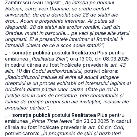
Zamfirescu s-au regăsit:
„Aș întreba pe domnul
Bolojan, care, vezi Doamne, se crede centrul
universului, de ce a demolat cele 28 de statui ale
eroi... Acum e președinte interimar. Ar putea să
răspundă. 28 de statui ale eroilor români, luați din
Oradea, mutat în parcurile... pe veci și puse alte statui
ungurești. El e președintele interimar al României. Îl
întreabă cineva de ce a scos acele statui?”;
_ -
somație publică
postului
Realitatea Plus
pentru
emisiunea
„Realitatea Zilei”
, ora 13:00, din 08.03.2025
în cadrul căreia au fost încălcate prevederile
art. 43
alin. (1)
din
Codul audiovizualului,
potrivit cărora:
„Radiodifuzorii trebuie să evite să aducă atingere
dreptului la un proces echitabil ori interesului legitim al
oricăreia dintre părţile unor cauze aflate pe rol în
justiţie sau în curs de cercetare, prin comentariile şi
luările de poziţie proprii sau ale invitaţilor, inclusiv ale
avocaţilor părţilor”;
_ -
somație publică
postului
Realitatea Plus
pentru
emisiunea
„Prime Time News”
din 23.03.2025 în cadrul
căreia au fost încălcate prevederile
art. 66
din
Cod
,
potrivit cărora:
„În programele de ştiri şi dezbateri