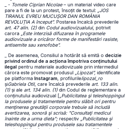
_ -
Tomele Ciprian Nicolae
– un material video care
pare a fi de la un protest, însoțit de textul:
„JOS
TIRANUL EVREU MUCUȘOR DAN ROMÂNIA
REVOLUȚIA A început”.
Postarea încalcă prevederile
art. 47 alin. (2)
din
Codul audiovizualului
, potrivit
carora
„Este interzisă difuzarea în programele
audiovizuale a oricăror forme de manifestări rasiste,
antisemite sau xenofobe”.
_ De asemenea, Consiliul a hotărât să emită o
decizie
privind ordinul de a acționa împotriva conținutului
ilegal
pentru materiale audiovizuale prin intermediul
cărora este promovat produsul
„Lipozal”,
identificate
pe platforma
Instagram
, profilurile
lipozal_ro
și
Gabriela Otil
, care încalcă prevederile
art. 133 alin.
(1)
și ale
art. 134 alin. (1)
din Codul de reglementare a
conținutului audiovizual [
„Publicitatea şi teleshoppingul
la produsele şi tratamentele pentru slăbit ori pentru
menţinerea greutăţii corporale trebuie să includă
avertizarea, sonoră şi scrisă: "Consultaţi medicul
înainte de a urma dieta";
respectiv
„Publicitatea şi
teleshoppingul pentru produsele sau tratamentele