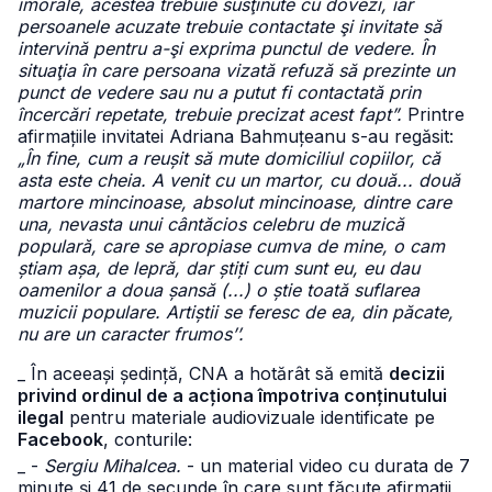
imorale, acestea trebuie susţinute cu dovezi, iar
persoanele acuzate trebuie contactate şi invitate să
intervină pentru a-şi exprima punctul de vedere. În
situaţia în care persoana vizată refuză să prezinte un
punct de vedere sau nu a putut fi contactată prin
încercări repetate, trebuie precizat acest fapt”.
Printre
afirmațiile invitatei Adriana Bahmuțeanu s-au regăsit:
„În fine, cum a reușit să mute domiciliul copiilor, că
asta este cheia. A venit cu un martor, cu două... două
martore mincinoase, absolut mincinoase, dintre care
una, nevasta unui cântăcios celebru de muzică
populară, care se apropiase cumva de mine, o cam
știam așa, de lepră, dar știți cum sunt eu, eu dau
oamenilor a doua șansă (...) o știe toată suflarea
muzicii populare. Artiștii se feresc de ea, din păcate,
nu are un caracter frumos’’.
_ În aceeași ședință, CNA a hotărât să emită
decizii
privind ordinul de a acționa împotriva conținutului
ilegal
pentru materiale audiovizuale identificate pe
Facebook
, conturile:
_ -
Sergiu Mihalcea.
- un material video cu durata de 7
minute și 41 de secunde în care sunt făcute afirmații,