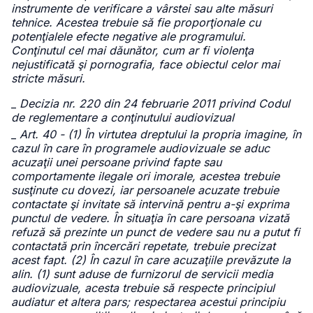
instrumente de verificare a vârstei sau alte măsuri
tehnice. Acestea trebuie să fie proporţionale cu
potenţialele efecte negative ale programului.
Conţinutul cel mai dăunător, cum ar fi violenţa
nejustificată şi pornografia, face obiectul celor mai
stricte măsuri.
_
Decizia nr. 220 din 24 februarie 2011 privind Codul
de reglementare a conţinutului audiovizual
_
Art. 40 - (1) În virtutea dreptului la propria imagine, în
cazul în care în programele audiovizuale se aduc
acuzaţii unei persoane privind fapte sau
comportamente ilegale ori imorale, acestea trebuie
susţinute cu dovezi, iar persoanele acuzate trebuie
contactate şi invitate să intervină pentru a-şi exprima
punctul de vedere. În situaţia în care persoana vizată
refuză să prezinte un punct de vedere sau nu a putut fi
contactată prin încercări repetate, trebuie precizat
acest fapt. (2) În cazul în care acuzaţiile prevăzute la
alin. (1) sunt aduse de furnizorul de servicii media
audiovizuale, acesta trebuie să respecte principiul
audiatur et altera pars; respectarea acestui principiu