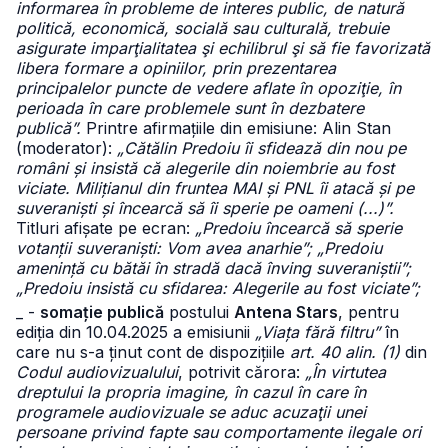
informarea în probleme de interes public, de natură
politică, economică, socială sau culturală, trebuie
asigurate imparţialitatea şi echilibrul şi să fie favorizată
libera formare a opiniilor, prin prezentarea
principalelor puncte de vedere aflate în opoziţie, în
perioada în care problemele sunt în dezbatere
publică”.
Printre afirmațiile din emisiune: Alin Stan
(moderator):
„Cătălin Predoiu îi sfidează din nou pe
români și insistă că alegerile din noiembrie au fost
viciate. Milițianul din fruntea MAI și PNL îi atacă și pe
suveraniști și încearcă să îi sperie pe oameni (...)”.
Titluri afișate pe ecran:
„Predoiu încearcă să sperie
votanții suveraniști: Vom avea anarhie”; „Predoiu
amenință cu bătăi în stradă dacă înving suveraniștii”;
„Predoiu insistă cu sfidarea: Alegerile au fost viciate”;
_ -
somație publică
postului
Antena Stars
, pentru
ediția din 10.04.2025 a emisiunii
„Viața fără filtru”
în
care nu s-a ținut cont de dispozițiile
art. 40 alin. (1)
din
Codul audiovizualului
, potrivit cărora:
„În virtutea
dreptului la propria imagine, în cazul în care în
programele audiovizuale se aduc acuzaţii unei
persoane privind fapte sau comportamente ilegale ori