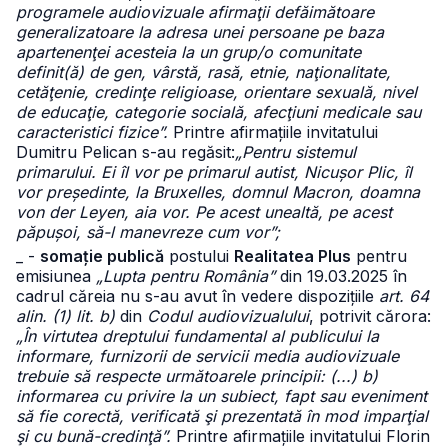
programele audiovizuale afirmaţii defăimătoare
generalizatoare la adresa unei persoane pe baza
apartenenţei acesteia la un grup/o comunitate
definit(ă) de gen, vârstă, rasă, etnie, naţionalitate,
cetăţenie, credinţe religioase, orientare sexuală, nivel
de educaţie, categorie socială, afecţiuni medicale sau
caracteristici fizice”.
Printre afirmațiile invitatului
Dumitru Pelican s-au regăsit:
„Pentru sistemul
primarului. Ei îl vor pe primarul autist, Nicușor Plic, îl
vor președinte, la Bruxelles, domnul Macron, doamna
von der Leyen, aia vor. Pe acest unealtă, pe acest
păpușoi, să-l manevreze cum vor”;
_ -
somație publică
postului
Realitatea Plus
pentru
emisiunea
„Lupta pentru România”
din 19.03.2025 în
cadrul căreia nu s-au avut în vedere dispozițiile
art. 64
alin. (1) lit. b)
din
Codul audiovizualului
, potrivit cărora:
„În virtutea dreptului fundamental al publicului la
informare, furnizorii de servicii media audiovizuale
trebuie să respecte următoarele principii: (...) b)
informarea cu privire la un subiect, fapt sau eveniment
să fie corectă, verificată şi prezentată în mod imparţial
şi cu bună-credinţă”.
Printre afirmațiile invitatului Florin