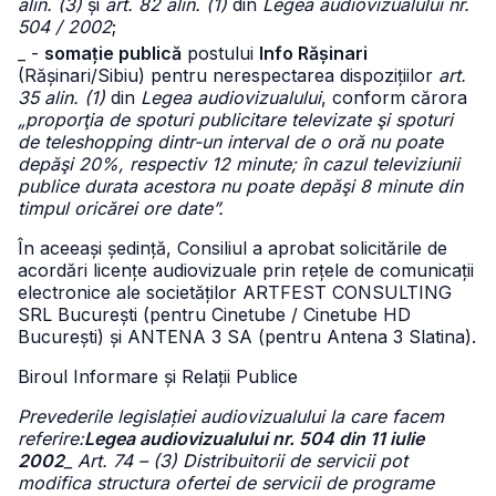
alin. (3)
și
art. 82 alin. (1)
din
Legea audiovizualului nr.
504 / 2002
;
_ -
somație publică
postului
Info Rășinari
(Rășinari/Sibiu) pentru nerespectarea dispozițiilor
art.
35 alin. (1)
din
Legea audiovizualului
, conform cărora
„proporţia de spoturi publicitare televizate şi spoturi
de teleshopping dintr-un interval de o oră nu poate
depăşi 20%, respectiv 12 minute; în cazul televiziunii
publice durata acestora nu poate depăşi 8 minute din
timpul oricărei ore date”.
În aceeași ședință, Consiliul a aprobat solicitările de
acordări licențe audiovizuale prin rețele de comunicații
electronice ale societăților ARTFEST CONSULTING
SRL București (pentru Cinetube / Cinetube HD
București) și ANTENA 3 SA (pentru Antena 3 Slatina).
Biroul Informare și Relații Publice
Prevederile legislației audiovizualului la care facem
referire:
Legea audiovizualului nr. 504 din 11 iulie
2002
_ Art. 74 – (3) Distribuitorii de servicii pot
modifica structura ofertei de servicii de programe