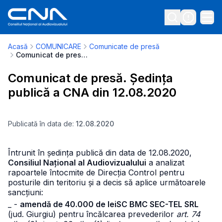
Acasă
COMUNICARE
Comunicate de presă
Comunicat de presă. Ședința publică a CNA din 12.08.2020
Comunicat de presă. Ședința
publică a CNA din 12.08.2020
Publicată în data de:
12.08.2020
Întrunit în ședința publică din data de 12.08.2020,
Consiliul Național al Audiovizualului
a analizat
rapoartele întocmite de Direcția Control pentru
posturile din teritoriu și a decis să aplice următoarele
sancțiuni:
_ -
amendă de 40.000 de lei
SC BMC SEC-TEL SRL
(jud. Giurgiu) pentru încălcarea prevederilor
art. 74