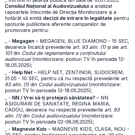
_ Întrunit în ședința publică din data de 16.07.2025,
Consiliul Național al Audiovizualului
a analizat
rapoartele întocmite de Direcția Monitorizare și a
hotărât să emită
decizii de intrare în legalitate
pentru
spoturile publicitare aferente campaniilor de
promovare pentru:
_ -
Megagen
– MEGAGEN, BLUE DIAMOND - 15 SEC,
deoarece încalcă prevederile
art. 93 alin. (1)
și ale
art.
101
din
Codul de reglementare a conținutului
audiovizual
(monitorizare: posturi TV în perioada 12-
18.05.2025);
_ -
Help Net
– HELP NET, ZENTINOR, SUDOCREM,
31.05 - 10 SEC, pentru că nu respectă prevederile
art.
93 alin. (1)
din
Codul audiovizualului
(monitorizare:
posturi TV în perioada 12-18.05.2025);
_ -
NN / Vrei să-ți protejezi sănătatea?
– NN
ASIGURARI DE SANATATE, REGINA MARIA,
CADOU, deoarece nu respectă prevederile
art. 93
alin. (1)
din
Codul audiovizualului
(monitorizare:
posturi TV în perioada 02-08.06.2025);
_ -
Magnevie Kids
– MAGNEVIE KIDS, CLASA, NOU -