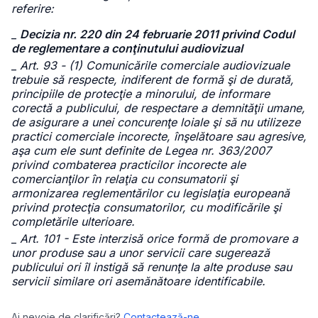
referire:
_
Decizia nr. 220 din 24 februarie 2011 privind Codul
de reglementare a conţinutului audiovizual
_
Art. 93 - (1) Comunicările comerciale audiovizuale
trebuie să respecte, indiferent de formă şi de durată,
principiile de protecţie a minorului, de informare
corectă a publicului, de respectare a demnităţii umane,
de asigurare a unei concurenţe loiale şi să nu utilizeze
practici comerciale incorecte, înşelătoare sau agresive,
aşa cum ele sunt definite de Legea nr. 363/2007
privind combaterea practicilor incorecte ale
comercianţilor în relaţia cu consumatorii şi
armonizarea reglementărilor cu legislaţia europeană
privind protecţia consumatorilor, cu modificările şi
completările ulterioare.
_
Art. 101 - Este interzisă orice formă de promovare a
unor produse sau a unor servicii care sugerează
publicului ori îl instigă să renunţe la alte produse sau
servicii similare ori asemănătoare identificabile.
Ai nevoie de clarificări?
Contactează-ne