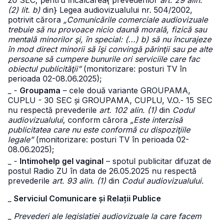
20 SEC, pentru încălcarea{ prevederilor
art. 29 alin.
(2) lit. b)
din} Legea audiovizualului nr. 504/2002,
potrivit cărora
„Comunicările comerciale audiovizuale
trebuie să nu provoace nicio daună morală, fizică sau
mentală minorilor şi, în special: (...) b) să nu încurajeze
în mod direct minorii să îşi convingă părinţii sau pe alte
persoane să cumpere bunurile ori serviciile care fac
obiectul publicităţii”
(monitorizare: posturi TV în
perioada 02-08.06.2025);
_ -
Groupama
– cele două variante GROUPAMA,
CUPLU - 30 SEC și GROUPAMA, CUPLU, V.O.- 15 SEC
nu respectă prevederile
art. 102 alin. (1)
din
Codul
audiovizualului
, conform cărora
„Este interzisă
publicitatea care nu este conformă cu dispoziţiile
legale”
(monitorizare: posturi TV în perioada 02-
08.06.2025);
_ -
Intimohelp gel vaginal
– spotul publicitar difuzat de
postul Radio ZU în data de 26.05.2025 nu respectă
prevederile
art. 93 alin. (1)
din
Codul audiovizualului.
_
Serviciul Comunicare și Relații Publice
_
Prevederi ale legislației audiovizuale la care facem