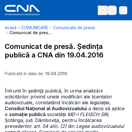
Acasă
COMUNICARE
Comunicate de presă
Comunicat de presă. Ședința publică a CNA din 19.04.2016
Comunicat de presă. Ședința
publică a CNA din 19.04.2016
Publicată în data de:
19.04.2016
Întrunit în şedinţă publică, în urma analizării
solicitărilor privind unele modificări ale licențelor
audiovizuale, constatând încălcări ale legislației,
Consiliul Naţional al Audiovizualului
a decis să aplice
o
somație publică
societății
MD-I FLEISCH SRL
Şotânga, jud. Dâmboviţa, pentru încălcarea
prevederilor
art. 54 alin. (2)
din
Legea audiovizualului