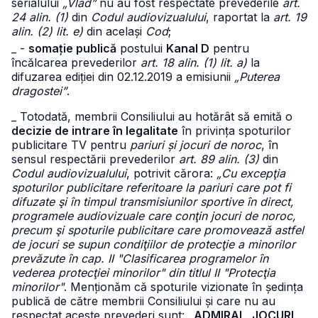
serialului
„Vlad”
nu au fost respectate prevederile
art.
24 alin. (1)
din
Codul audiovizualului
, raportat la
art. 19
alin. (2) lit. e)
din același
Cod
;
_ -
somație publică
postului
Kanal D
pentru
încălcarea prevederilor
art. 18 alin. (1) lit. a)
la
difuzarea ediției din 02.12.2019 a emisiunii
„Puterea
dragostei”
.
_ Totodată, membrii Consiliului au hotărât să emită o
decizie de intrare în legalitate
în privința spoturilor
publicitare TV pentru
pariuri și jocuri de noroc
, în
sensul respectării prevederilor
art. 89 alin. (3)
din
Codul audiovizualului
, potrivit cărora:
„Cu excepţia
spoturilor publicitare referitoare la pariuri care pot fi
difuzate şi în timpul transmisiunilor sportive în direct,
programele audiovizuale care conţin jocuri de noroc,
precum şi spoturile publicitare care promovează astfel
de jocuri se supun condiţiilor de protecţie a minorilor
prevăzute în cap. II "Clasificarea programelor în
vederea protecţiei minorilor" din titlul II "Protecţia
minorilor"
. Menționăm că spoturile vizionate în ședința
publică de către membrii Consiliului și care nu au
respectat aceste prevederi sunt:
„ADMIRAL, JOCURI