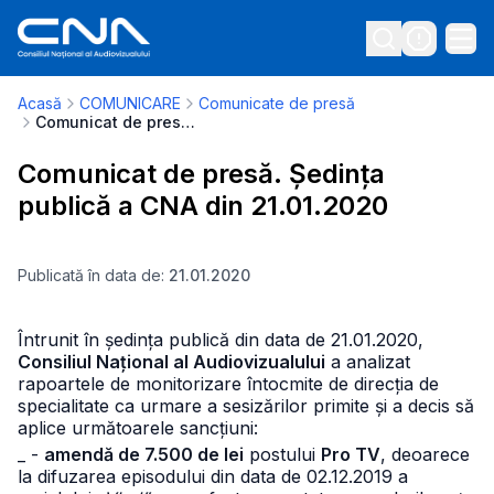
Acasă
COMUNICARE
Comunicate de presă
Comunicat de presă. Ședința publică a CNA din 21.01.2020
Comunicat de presă. Ședința
publică a CNA din 21.01.2020
Publicată în data de:
21.01.2020
Întrunit în ședința publică din data de 21.01.2020,
Consiliul Național al Audiovizualului
a analizat
rapoartele de monitorizare întocmite de direcția de
specialitate ca urmare a sesizărilor primite și a decis să
aplice următoarele sancțiuni:
_ -
amendă de 7.500 de lei
postului
Pro TV
, deoarece
la difuzarea episodului din data de 02.12.2019 a