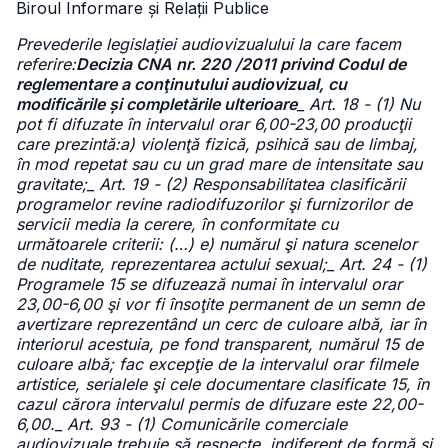
Biroul Informare și Relații Publice
Prevederile legislației audiovizualului la care facem
referire:
Decizia CNA nr. 220 /2011 privind Codul de
reglementare a conţinutului audiovizual, cu
modificările și completările ulterioare
_ Art. 18 - (1) Nu
pot fi difuzate în intervalul orar 6,00-23,00 producţii
care prezintă:a) violenţă fizică, psihică sau de limbaj,
în mod repetat sau cu un grad mare de intensitate sau
gravitate;_ Art. 19 - (2) Responsabilitatea clasificării
programelor revine radiodifuzorilor şi furnizorilor de
servicii media la cerere, în conformitate cu
următoarele criterii: (…) e) numărul şi natura scenelor
de nuditate, reprezentarea actului sexual;_ Art. 24 - (1)
Programele 15 se difuzează numai în intervalul orar
23,00-6,00 şi vor fi însoţite permanent de un semn de
avertizare reprezentând un cerc de culoare albă, iar în
interiorul acestuia, pe fond transparent, numărul 15 de
culoare albă; fac excepţie de la intervalul orar filmele
artistice, serialele şi cele documentare clasificate 15, în
cazul cărora intervalul permis de difuzare este 22,00-
6,00._ Art. 93 - (1) Comunicările comerciale
audiovizuale trebuie să respecte, indiferent de formă şi