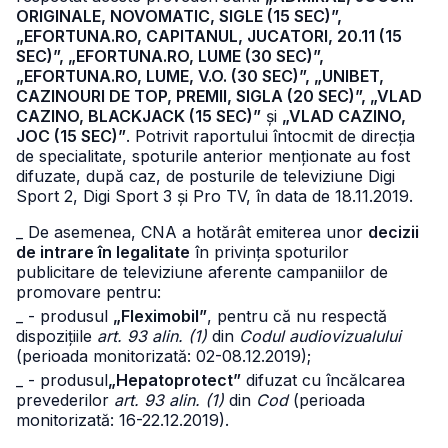
ORIGINALE, NOVOMATIC, SIGLE (15 SEC)”,
„EFORTUNA.RO, CAPITANUL, JUCATORI, 20.11 (15
SEC)”, „EFORTUNA.RO, LUME (30 SEC)”,
„EFORTUNA.RO, LUME, V.O. (30 SEC)”, „UNIBET,
CAZINOURI DE TOP, PREMII, SIGLA (20 SEC)”, „VLAD
CAZINO, BLACKJACK (15 SEC)”
și
„VLAD CAZINO,
JOC (15 SEC)”
. Potrivit raportului întocmit de direcția
de specialitate, spoturile anterior menționate au fost
difuzate, după caz, de posturile de televiziune Digi
Sport 2, Digi Sport 3 și Pro TV, în data de 18.11.2019.
_ De asemenea, CNA a hotărât emiterea unor
decizii
de intrare în legalitate
în privința spoturilor
publicitare de televiziune aferente campaniilor de
promovare pentru:
_ - produsul
„Fleximobil”
, pentru că nu respectă
dispozițiile
art. 93 alin. (1)
din
Codul audiovizualului
(perioada monitorizată: 02-08.12.2019);
_ - produsul
„Hepatoprotect”
difuzat cu încălcarea
prevederilor
art. 93 alin. (1)
din
Cod
(perioada
monitorizată: 16-22.12.2019).