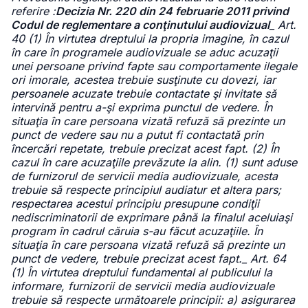
referire :
Decizia Nr. 220 din 24 februarie 2011 privind
Codul de reglementare a conţinutului audiovizual
_ Art.
40 (1) În virtutea dreptului la propria imagine, în cazul
în care în programele audiovizuale se aduc acuzaţii
unei persoane privind fapte sau comportamente ilegale
ori imorale, acestea trebuie susţinute cu dovezi, iar
persoanele acuzate trebuie contactate şi invitate să
intervină pentru a-şi exprima punctul de vedere. În
situaţia în care persoana vizată refuză să prezinte un
punct de vedere sau nu a putut fi contactată prin
încercări repetate, trebuie precizat acest fapt. (2) În
cazul în care acuzaţiile prevăzute la alin. (1) sunt aduse
de furnizorul de servicii media audiovizuale, acesta
trebuie să respecte principiul audiatur et altera pars;
respectarea acestui principiu presupune condiţii
nediscriminatorii de exprimare până la finalul aceluiaşi
program în cadrul căruia s-au făcut acuzaţiile. În
situaţia în care persoana vizată refuză să prezinte un
punct de vedere, trebuie precizat acest fapt._ Art. 64
(1) În virtutea dreptului fundamental al publicului la
informare, furnizorii de servicii media audiovizuale
trebuie să respecte următoarele principii: a) asigurarea