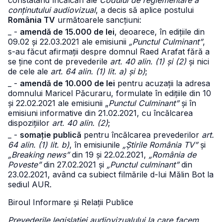
constatând încălcări ale
Codului de reglementare a
conținutului audiovizual
, a decis să aplice postului
România TV
următoarele sancțiuni:
_ -
amendă de 15.000 de lei
, deoarece, în edițiile din
09.02 și 22.03.2021 ale emisiunii
„Punctul Culminant”
,
s-au făcut afirmații despre domnul Raed Arafat fără a
se ține cont de prevederile
art. 40 alin. (1) și (2)
și nici
de cele ale
art. 64 alin. (1) lit. a) și b)
;
_ -
amendă de 10.000 de lei
pentru acuzații la adresa
domnului Maricel Păcuraru, formulate în edițiile din 10
și 22.02.2021 ale emisiunii „
Punctul Culminant”
și în
emisiuni informative din 21.02.2021, cu încălcarea
dispozițiilor
art. 40 alin. (2)
;
_ -
somație publică
pentru încălcarea prevederilor
art.
64 alin. (1) lit. b)
, în emisiunile
„Știrile România TV”
și
„Breaking news”
din 19 și 22.02.2021,
„România de
Poveste”
din 27.02.2021 și
„Punctul culminant”
din
23.02.2021, având ca subiect filmările d-lui Mălin Bot la
sediul AUR.
Biroul Informare și Relații Publice
Prevederile legislației audiovizualului la care facem