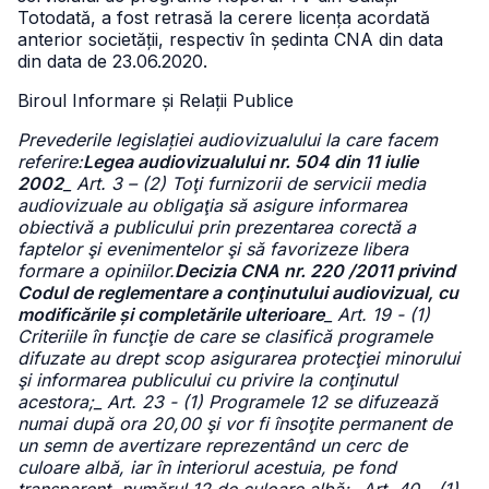
Totodată, a fost retrasă la cerere licența acordată
anterior societății, respectiv în ședinta CNA din data
din data de 23.06.2020.
Biroul Informare și Relații Publice
Prevederile legislației audiovizualului la care facem
referire:
Legea audiovizualului nr. 504 din 11 iulie
2002
_ Art. 3 – (2) Toţi furnizorii de servicii media
audiovizuale au obligaţia să asigure informarea
obiectivă a publicului prin prezentarea corectă a
faptelor şi evenimentelor şi să favorizeze libera
formare a opiniilor.
Decizia CNA nr. 220 /2011 privind
Codul de reglementare a conţinutului audiovizual, cu
modificările și completările ulterioare
_ Art. 19 - (1)
Criteriile în funcţie de care se clasifică programele
difuzate au drept scop asigurarea protecţiei minorului
şi informarea publicului cu privire la conţinutul
acestora;_ Art. 23 - (1) Programele 12 se difuzează
numai după ora 20,00 şi vor fi însoţite permanent de
un semn de avertizare reprezentând un cerc de
culoare albă, iar în interiorul acestuia, pe fond