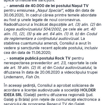
aplice următoarele sancțiuni:
_ -
amendă de 40.000 de lei postului Nașul TV
pentru emisiunea
„Nașul Special”
, ediția din data de
30.06.2020, în cadrul căreia printre temele abordate
au fost și unele legate de noul coronavirus.
Radiodifuzorul a încălcat dispozițiile
art. (3) alin. (2)
din
Legea audiovizualului 504/2002
, pe cele ale
art. 40
alin. (1), (2), (5)
și ale
art. 64 alin. (1) lit. b)
din
Codul
de reglementare a conținutului audiovizual
. La
stabilirea cuantumului amenzii, Consiliul a avut în
vedere și sancțiunile recent aplicate postului, inclusiv
cea din data de 11.06.2020;
_ -
somație publică postului Rock TV
pentru
nerespectarea prevederilor
art. 23
, raportate la cele
ale
art. 19 alin. (2) lit. e)
din C
odul audiovizualului
, la
difuzarea în data de 20.06.2020 a videoclipului trupei
Lindemann,
Fish On
.
În aceeași ședință, Consiliul a aprobat soliciarea de
acordare a licenței audiovizuale a societății
HOLDER
IDEEA SRL
(Galați) pentru difuzarea regională (jud.
Galați și Brăila) prin rețele de comunicații electronice a
serviciului de programe Reperul TV din Galați.