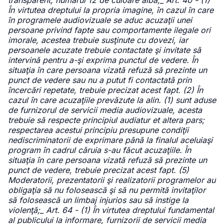
transparent, numărul 12 de culoare albă;_ Art. 40 - (1)
În virtutea dreptului la propria imagine, în cazul în care
în programele audiovizuale se aduc acuzaţii unei
persoane privind fapte sau comportamente ilegale ori
imorale, acestea trebuie susţinute cu dovezi, iar
persoanele acuzate trebuie contactate şi invitate să
intervină pentru a-şi exprima punctul de vedere. În
situaţia în care persoana vizată refuză să prezinte un
punct de vedere sau nu a putut fi contactată prin
încercări repetate, trebuie precizat acest fapt. (2) În
cazul în care acuzaţiile prevăzute la alin. (1) sunt aduse
de furnizorul de servicii media audiovizuale, acesta
trebuie să respecte principiul audiatur et altera pars;
respectarea acestui principiu presupune condiţii
nediscriminatorii de exprimare până la finalul aceluiaşi
program în cadrul căruia s-au făcut acuzaţiile. În
situaţia în care persoana vizată refuză să prezinte un
punct de vedere, trebuie precizat acest fapt. (5)
Moderatorii, prezentatorii şi realizatorii programelor au
obligaţia să nu folosească şi să nu permită invitaţilor
să folosească un limbaj injurios sau să instige la
violenţă;_ Art. 64 - (1) În virtutea dreptului fundamental
al publicului la informare, furnizorii de servicii media