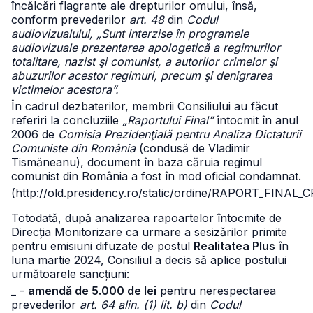
încălcări flagrante ale drepturilor omului, însă,
conform prevederilor
art. 48
din
Codul
audiovizualului, „Sunt interzise în programele
audiovizuale prezentarea apologetică a regimurilor
totalitare, nazist şi comunist, a autorilor crimelor şi
abuzurilor acestor regimuri, precum şi denigrarea
victimelor acestora”.
În cadrul dezbaterilor, membrii Consiliului au făcut
referiri la concluziile
„Raportului Final”
întocmit în anul
2006 de
Comisia Prezidenţială pentru Analiza Dictaturii
Comuniste din România
(condusă de Vladimir
Tismăneanu), document în baza căruia regimul
comunist din România a fost în mod oficial condamnat.
(http://old.presidency.ro/static/ordine/RAPORT_FINAL_
Totodată, după analizarea rapoartelor întocmite de
Direcția Monitorizare ca urmare a sesizărilor primite
pentru emisiuni difuzate de postul
Realitatea Plus
în
luna martie 2024, Consiliul a decis să aplice postului
următoarele sancțiuni:
_ -
amendă de 5.000 de lei
pentru nerespectarea
prevederilor
art. 64 alin. (1) lit. b)
din
Codul