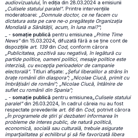
audiovizualului
, în ediția din 28.03.2024 a emisiunii
„Culisele statului paralel”
. Printre intervențiile
moderatoarei:
„Domnule doctor, ce ne facem cu
dictatura asta pe care ne-o pregătește Organizația
Mondială a Sănătății, acum, în luna mai?”
;
_ -
somație publică
pentru emisiunea
„Prime Time
News”
din 15.03.2024, difuzată fără a se ține cont de
dispozițiile
art. 139
din
Cod
, conform cărora
„Publicitatea, pozitivă sau negativă, în legătură cu
partide politice, oameni politici, mesaje politice este
interzisă, cu excepţia perioadelor de campanie
electorală”
. Titluri afișate:
„Șeful liberalilor a strâns în
brațe românii din diaspora”; „Nicolae Ciucă, primit cu
îmbrățisări de români”; „Nicolae Ciucă, întâlnire de
suflet cu românii din Spania”;
_ -
somație publică
pentru emisiunea
„Culisele statului
paralel”
din 26.03.2024, în cadrul căreia nu au fost
respectate prevederile
art. 66
din
Cod
, potrivit cărora
„În programele de ştiri şi dezbateri informarea în
probleme de interes public, de natură politică,
economică, socială sau culturală, trebuie asigurate
imparţialitatea şi echilibrul şi să fie favorizată libera