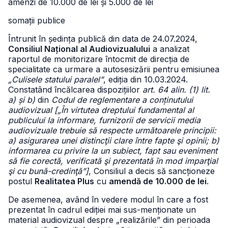
amenzi de 10.000 de lei și 5.000 de lei
somații publice
Întrunit în ședința publică din data de 24.07.2024,
Consiliul Național al Audiovizualului
a analizat
raportul de monitorizare întocmit de direcția de
specialitate ca urmare a autosesizării pentru emisiunea
„Culisele statului paralel”
, ediția din 10.03.2024.
Constatând încălcarea dispozițiilor
art. 64 alin. (1) lit.
a) și b)
din
Codul de reglementare a conținutului
audiovizual [„În virtutea dreptului fundamental al
publicului la informare, furnizorii de servicii media
audiovizuale trebuie să respecte următoarele principii:
a) asigurarea unei distincţii clare între fapte şi opinii; b)
informarea cu privire la un subiect, fapt sau eveniment
să fie corectă, verificată şi prezentată în mod imparţial
şi cu bună-credinţă”]
, Consiliul a decis să sancționeze
postul
Realitatea Plus
cu
amendă de 10.000 de lei
.
De asemenea, având în vedere modul în care a fost
prezentat în cadrul ediției mai sus-menționate un
material audiovizual despre „realizările” din perioada