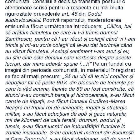
comunistă, Consiliul a decis să transmită postului o
atenționare scrisă pentru a respecta cu mai multa
rigurozitate prevederile
art. 48
din
Codul
audiovizualului
. Potrivit raportului, moderatoarea
emisiunii a făcut următoarea introducere:
„Călina, hai
să arătăm filmulețul pe care ni l-a trimis domnul
Zamfirescu, pentru că l-au văzut și colegii când vi l-am
trimis și mi-au scris colegii că le-au dat lacrimile când
au văzut filmulețul. Același sentiment l-am avut și eu,
nu știu cine este domnul care vorbește despre aceste
lucruri, dar mare adevăr spune (...)!”
Pe un fundal cu
imagini din perioada comunistă, în materialul înregistrat
se fac afirmații precum:
„Să nu uiți să le zici copiilor și
nepoților tăi că peste 90% din blocurile de locuințe pe
care le văd acuma, înainte de 89 au fost construite, că
atunci s-au construit baraje și hidrocentrale, s-au făcut
canale de irigații, s-a făcut Canalul Dunărea-Marea
Neagră cu triplul rol de navigație, irigații și strategic
militar, s-au făcut aducțiuni de apă și gaze naturale,
mii de kilometri de cale ferată, drumuri, poduri și
tunele, s-au făcut lucrări de îmbunătățiri funciare în
zonele inundabile. S-au construit metroul din București
și Casa Poporului, s-au făcut stadioane, săli de sport,