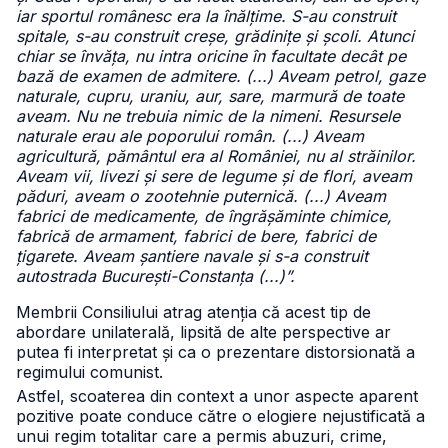
iar sportul românesc era la înălțime. S-au construit
spitale, s-au construit creșe, grădinițe și școli. Atunci
chiar se învăța, nu intra oricine în facultate decât pe
bază de examen de admitere. (...) Aveam petrol, gaze
naturale, cupru, uraniu, aur, sare, marmură de toate
aveam. Nu ne trebuia nimic de la nimeni. Resursele
naturale erau ale poporului român. (...) Aveam
agricultură, pământul era al României, nu al străinilor.
Aveam vii, livezi și sere de legume și de flori, aveam
păduri, aveam o zootehnie puternică. (...) Aveam
fabrici de medicamente, de îngrășăminte chimice,
fabrică de armament, fabrici de bere, fabrici de
țigarete. Aveam șantiere navale și s-a construit
autostrada București-Constanța (...)”.
Membrii Consiliului atrag atenția că acest tip de
abordare unilaterală, lipsită de alte perspective ar
putea fi interpretat și ca o prezentare distorsionată a
regimului comunist.
Astfel, scoaterea din context a unor aspecte aparent
pozitive poate conduce către o elogiere nejustificată a
unui regim totalitar care a permis abuzuri, crime,