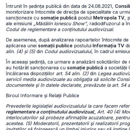
Întrunit în ședința publică din data de 24.08.2021,
Consil
monitorizare întocmite de direcția de specialitate ca urmare
sancționeze cu
somație publică
postul
Metropola TV
, 
ale emisiunii
„Mădălin Ionescu Show”
, radiodifuzorul a în
Codul de reglementare a conținutului audiovizual
.
De asemenea, după analizarea rapoartelor întocmite de Di
aplicarea unei
somații publice
postului
Informația TV
di
alin. (4) și (5)
din
Codul audiovizualului
, în cadrul emisiu
În aceeași ședință, ca urmare a analizării solicitărilor de 
au hotărât sancționarea cu
somație publică
a societăți
încălcarea dispozițiilor
art. 54 alin. (2)
din
Legea audioviz
servicii media audiovizuale au obligaţia să solicite Consil
documentele şi în datele declarate, prevăzute la art. 54 alin
Biroul Informare și Relații Publice
Prevederile legislației audiovizualului la care facem refer
reglementare a conţinutului audiovizual
_ Art. 40 (4) Mo
interlocutorilor să probeze afirmaţiile acuzatoare, pentru
acestea. (5) Moderatorii, prezentatorii şi realizatorii pr
invitaţilor să folosească un limbaj injurios sau să instige 