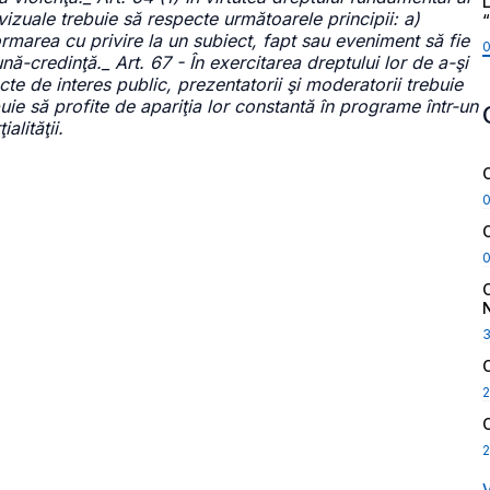
L
vizuale trebuie să respecte următoarele principii: a)
nformarea cu privire la un subiect, fapt sau eveniment să fie
nă-credinţă._ Art. 67 - În exercitarea dreptului lor de a-şi
te de interes public, prezentatorii şi moderatorii trebuie
buie să profite de apariţia lor constantă în programe într-un
lităţii.
2
2