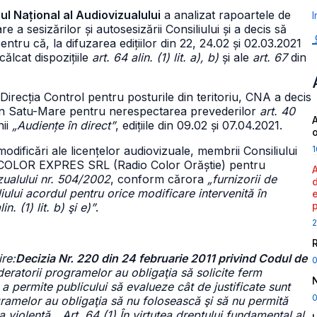
iul Național al Audiovizualului
a analizat rapoartele de
I
 a sesizărilor și autosesizării Consiliului și a decis să
pentru că, la difuzarea edițiilor din 22, 24.02 și 02.03.2021
călcat dispozițiile
art. 64 alin. (1) lit. a), b)
și ale
art. 67
din
recția Control pentru posturile din teritoriu, CNA a decis
n Satu-Mare pentru nerespectarea prevederilor
art. 40
A
nii
„Audiențe în direct”
, edițiile din 09.02 și 07.04.2021.
1
modificări ale licențelor audiovizuale, membrii Consiliului
i COLOR EXPRES SRL (Radio Color Orăștie) pentru
ualului nr. 504/2002
, conform cărora
„furnizorii de
iului acordul pentru orice modificare intervenită în
. (1) lit. b) şi e)”
.
2
ire:
Decizia Nr. 220 din 24 februarie 2011 privind Codul de
deratorii programelor au obligaţia să solicite ferm
 a permite publicului să evalueze cât de justificate sunt
0
ogramelor au obligaţia să nu folosească şi să nu permită
la violenţă._ Art. 64 (1) În virtutea dreptului fundamental al