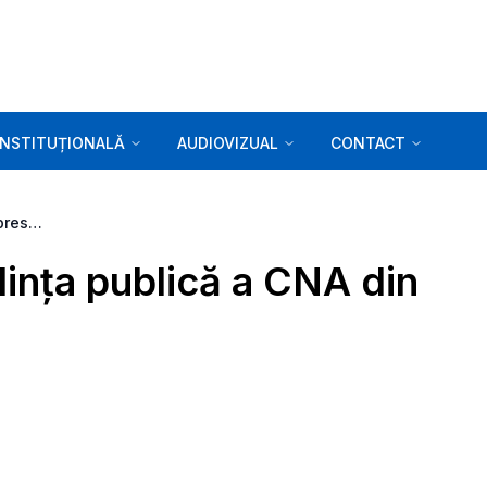
INSTITUȚIONALĂ
AUDIOVIZUAL
CONTACT
Comunicat de presă. Ședința publică a CNA din 24.08.2021
ința publică a CNA din