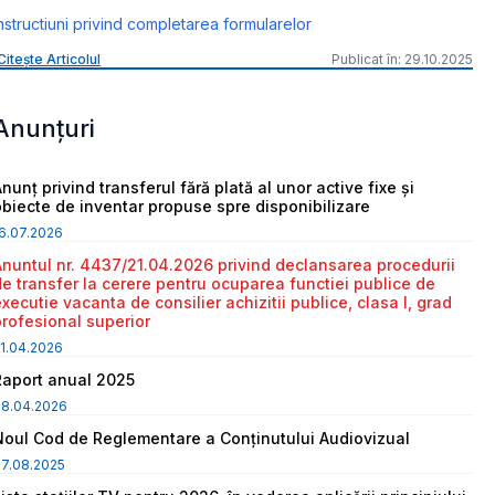
nstructiuni privind completarea formularelor
Citește Articolul
Publicat în: 29.10.2025
Anunțuri
nunț privind transferul fără plată al unor active fixe și
obiecte de inventar propuse spre disponibilizare
6.07.2026
Anuntul nr. 4437/21.04.2026 privind declansarea procedurii
de transfer la cerere pentru ocuparea functiei publice de
executie vacanta de consilier achizitii publice, clasa I, grad
profesional superior
1.04.2026
Raport anual 2025
08.04.2026
Noul Cod de Reglementare a Conținutului Audiovizual
7.08.2025