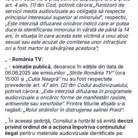
art. 4 alin. (1)
din
Cod,
potrivit cărora:
„Furnizorii de
servicii media audiovizuale au obligaţia să respecte
principiul interesului superior al minorului
”, respectiv,
„Este interzisă difuzarea oricăror indicii care ar putea
duce la identificarea minorului în vârstă de până la 14
ani, în situaţia în care acesta este victimă a unui abuz
sexual sau este acuzat de comiterea unor infracţiuni
ori a fost martor la săvârşirea acestora”;
_ -
România TV
:
_ -
somație publică
, deoarece în edițiile din data de
06.06.2025 ale emisiunilor
„Știrile România TV”
(ora
15:00) și
„Cutia Neagră”
nu au fost respectate
prevederile
art. 47 alin. (2)
din
Codul audiovizualului
,
potrivit cărora:
„Este interzisă difuzarea în programele
audiovizuale a oricăror forme de manifestări rasiste,
antisemite sau xenofobe”.
Printre titlurile afișate s-a
regăsit:
„Rolul străinilor în distrugerea salinei Praid”.
_ În aceeași ședință, Consiliul a hotărât să emită
decizii
privind ordinul de a acționa împotriva conținutului
ilegal
pentru materiale audiovizuale identificate pe: