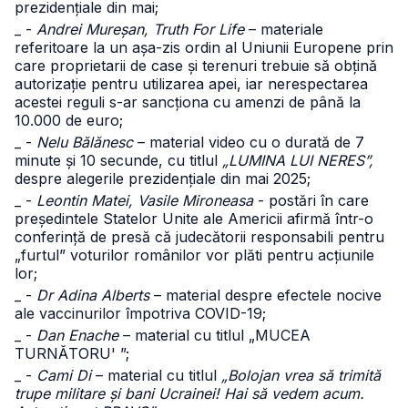
prezidențiale din mai;
_ -
Andrei Mureșan, Truth For Life
– materiale
referitoare la un așa-zis ordin al Uniunii Europene prin
care proprietarii de case și terenuri trebuie să obțină
autorizație pentru utilizarea apei, iar nerespectarea
acestei reguli s-ar sancționa cu amenzi de până la
10.000 de euro;
_ -
Nelu Bălănesc
– material video cu o durată de 7
minute și 10 secunde, cu titlul
„LUMINA LUI NERES”,
despre alegerile prezidențiale din mai 2025;
_ -
Leontin Matei, Vasile Mironeasa
- postări în care
președintele Statelor Unite ale Americii afirmă într-o
conferință de presă că judecătorii responsabili pentru
„furtul” voturilor românilor vor plăti pentru acțiunile
lor;
_ -
Dr Adina Alberts
– material despre efectele nocive
ale vaccinurilor împotriva COVID-19;
_ -
Dan Enache
– material cu titlul „MUCEA
TURNĂTORU' ”;
_ -
Cami Di
– material cu titlul
„Bolojan vrea să trimită
trupe militare și bani Ucrainei! Hai să vedem acum.