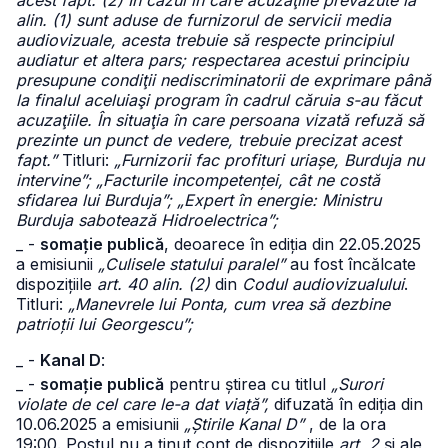
acest fapt. (2) În cazul în care acuzaţiile prevăzute la
alin. (1) sunt aduse de furnizorul de servicii media
audiovizuale, acesta trebuie să respecte principiul
audiatur et altera pars; respectarea acestui principiu
presupune condiţii nediscriminatorii de exprimare până
la finalul aceluiaşi program în cadrul căruia s-au făcut
acuzaţiile. În situaţia în care persoana vizată refuză să
prezinte un punct de vedere, trebuie precizat acest
fapt.”
Titluri:
„Furnizorii fac profituri uriașe, Burduja nu
intervine”; „Facturile incompetenței, cât ne costă
sfidarea lui Burduja”; „Expert în energie: Ministru
Burduja sabotează Hidroelectrica”;
_ -
somație publică
, deoarece în ediția din 22.05.2025
a emisiunii
„Culisele statului paralel”
au fost încălcate
dispozițiile
art. 40 alin. (2)
din
Codul audiovizualului
.
Titluri:
„Manevrele lui Ponta, cum vrea să dezbine
patrioții lui Georgescu”;
_ -
Kanal D
:
_ -
somație publică
pentru știrea cu titlul
„Surori
violate de cel care le-a dat viață”,
difuzată în ediția din
10.06.2025 a emisiunii
„Știrile Kanal D”
, de la ora
19:00. Postul nu a ținut cont de dispozițiile
art. 2
și ale