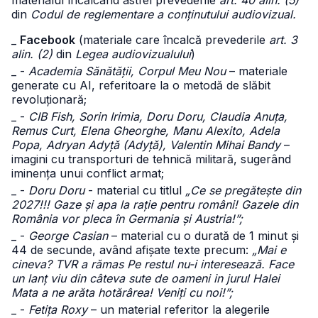
materialul încălcând astfel prevederile
art. 40 alin. (5)
din
Codul de reglementare a conținutului audiovizual.
_
Facebook
(materiale care încalcă prevederile
art. 3
alin. (2)
din
Legea audiovizualului
)
_ -
Academia Sănătății, Corpul Meu Nou
– materiale
generate cu AI, referitoare la o metodă de slăbit
revoluționară;
_ -
CIB Fish, Sorin Irimia, Doru Doru, Claudia Anuța,
Remus Curt, Elena Gheorghe, Manu Alexito, Adela
Popa, Adryan Adyță (Adyță), Valentin Mihai Bandy
–
imagini cu transporturi de tehnică militară, sugerând
iminența unui conflict armat;
_ -
Doru Doru
- material cu titlul
„Ce se pregătește din
2027!!! Gaze și apa la rație pentru români! Gazele din
România vor pleca în Germania și Austria!”;
_ -
George Casian
– material cu o durată de 1 minut și
44 de secunde, având afișate texte precum:
„Mai e
cineva? TVR a rămas Pe restul nu-i interesează. Face
un lanț viu din câteva sute de oameni in jurul Halei
Mata a ne arăta hotărârea! Veniți cu noi!”;
_ -
Fetița Roxy
– un material referitor la alegerile