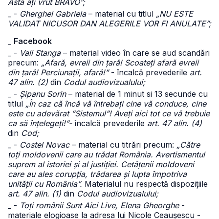
Asta ați vrut BRAVO”;
_ -
Gherghel Gabriela
– material cu titlul
„NU ESTE
VALIDAT NICUSOR DAN ALEGERILE VOR FI ANULATE”;
_
Facebook
_ -
Vali Stanga
– material video în care se aud scandări
precum:
„Afară, evreii din țară! Scoateți afară evreii
din țară! Perciunații, afară!”
- încalcă prevederile
art.
47 alin. (2)
din
Codul audiovizualului;
_ -
Șipanu Sorin
– material de 1 minut si 13 secunde cu
titlul
„În caz că încă vă întrebați cine vă conduce, cine
este cu adevărat ”Sistemul”! Aveți aici tot ce vă trebuie
ca să înțelegeți!”-
încalcă prevederile
art. 47 alin. (4)
din
Cod;
_ -
Costel Novac
– material cu titrări precum:
„Către
toți moldovenii care au trădat România. Avertismentul
suprem al istoriei și al justiției. Cetățenii moldoveni
care au ales corupția, trădarea și lupta împotriva
unității cu România”.
Materialul nu respectă dispozițiile
art. 47 alin. (1)
din
Codul audiovizualului;
_ -
Toți românii Sunt Aici Live, Elena Gheorghe
-
materiale elogioase la adresa lui Nicole Ceaușescu -