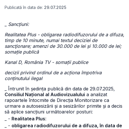
Publicată în data de:
29.07.2025
_
Sancțiuni:
Realitatea Plus - obligarea radiodifuzorului de a difuza,
timp de 10 minute, numai textul deciziei de
sancţionare; amenzi de 30.000 de lei și 10.000 de lei;
somație publică
Kanal D, România TV - somații publice
decizii privind ordinul de a acționa împotriva
conținutului ilegal
_ Întrunit în ședința publică din data de 29.07.2025,
Consiliul Național al Audiovizualului
a analizat
rapoartele întocmite de Direcția Monitorizare ca
urmare a autosesizării și a sesizărilor primite și a decis
să aplice sancțiuni următoarelor posturi:
_ -
Realitatea Plus
:
_ -
obligarea radiodifuzorului de a difuza, în data de