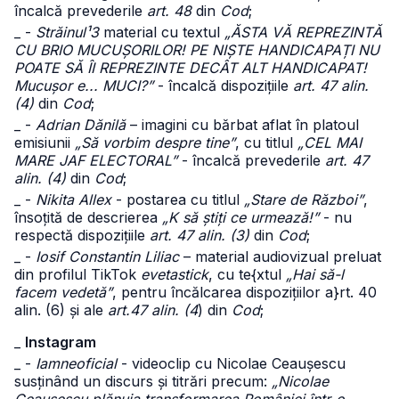
încalcă prevederile
art. 48
din
Cod
;
_ -
Străinul¹3
material cu textul
„ĂSTA VĂ REPREZINTĂ
CU BRIO MUCUȘORILOR! PE NIȘTE HANDICAPAȚI NU
POATE SĂ ÎI REPREZINTE DECÂT ALT HANDICAPAT!
Mucușor e... MUCI?”
- încalcă dispozițiile
art. 47 alin.
(4)
din
Cod
;
_ -
Adrian Dănilă
– imagini cu bărbat aflat în platoul
emisiunii
„Să vorbim despre tine”
, cu titlul
„CEL MAI
MARE JAF ELECTORAL”
- încalcă prevederile
art. 47
alin. (4)
din
Cod
;
_ -
Nikita Allex
- postarea cu titlul
„Stare de Război”
,
însoțită de descrierea
„K să știți ce urmează!”
- nu
respectă dispozițiile
art. 47 alin. (3)
din
Cod
;
_ -
Iosif Constantin Liliac
– material audiovizual preluat
din profilul TikTok
evetastick
, cu te{xtul
„Hai să-l
facem vedetă”
, pentru încălcarea dispozițiilor a}rt. 40
alin. (6) și ale
art.47 alin. (4
) din
Cod
;
_
Instagram
_ -
Iamneoficial
- videoclip cu Nicolae Ceaușescu
susținând un discurs și titrări precum:
„Nicolae