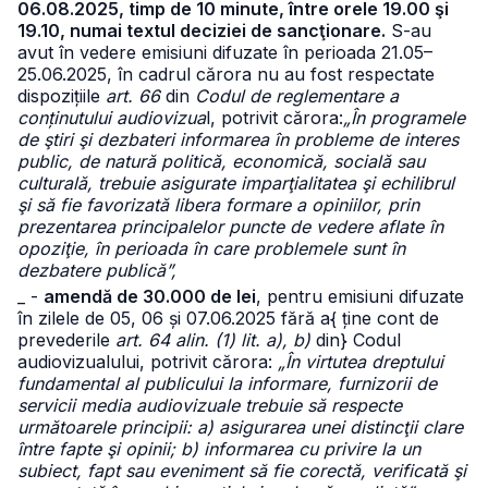
06.08.2025, timp de 10 minute, între orele 19.00 şi
19.10, numai textul deciziei de sancţionare.
S-au
avut în vedere emisiuni difuzate în perioada 21.05–
25.06.2025, în cadrul cărora nu au fost respectate
dispozițiile
art. 66
din
Codul de reglementare a
conținutului audiovizua
l, potrivit cărora:
„În programele
de ştiri şi dezbateri informarea în probleme de interes
public, de natură politică, economică, socială sau
culturală, trebuie asigurate imparţialitatea şi echilibrul
şi să fie favorizată libera formare a opiniilor, prin
prezentarea principalelor puncte de vedere aflate în
opoziţie, în perioada în care problemele sunt în
dezbatere publică”,
_ -
amendă de 30.000 de lei
, pentru emisiuni difuzate
în zilele de 05, 06 și 07.06.2025 fără a{ ține cont de
prevederile
art. 64 alin. (1) lit. a), b)
din} Codul
audiovizualului, potrivit cărora:
„În virtutea dreptului
fundamental al publicului la informare, furnizorii de
servicii media audiovizuale trebuie să respecte
următoarele principii: a) asigurarea unei distincţii clare
între fapte şi opinii; b) informarea cu privire la un
subiect, fapt sau eveniment să fie corectă, verificată şi