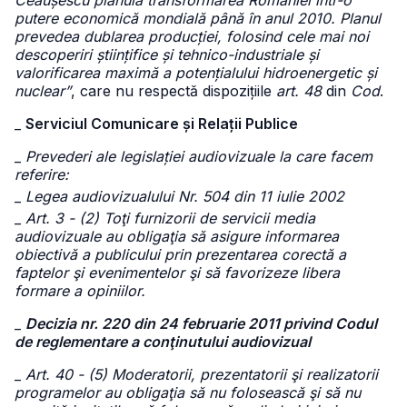
Ceaușescu plănuia transformarea României într-o
putere economică mondială până în anul 2010. Planul
prevedea dublarea producției, folosind cele mai noi
descoperiri științifice și tehnico-industriale și
valorificarea maximă a potențialului hidroenergetic și
nuclear”
, care nu respectă dispozițiile
art. 48
din
Cod
.
_
Serviciul Comunicare și Relații Publice
_
Prevederi ale legislației audiovizuale la care facem
referire:
_
Legea audiovizualului Nr. 504 din 11 iulie 2002
_
Art. 3 - (2) Toţi furnizorii de servicii media
audiovizuale au obligaţia să asigure informarea
obiectivă a publicului prin prezentarea corectă a
faptelor şi evenimentelor şi să favorizeze libera
formare a opiniilor.
_
Decizia nr. 220 din 24 februarie 2011 privind Codul
de reglementare a conţinutului audiovizual
_
Art. 40 - (5) Moderatorii, prezentatorii şi realizatorii
programelor au obligaţia să nu folosească şi să nu