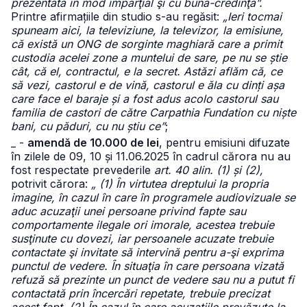
prezentată în mod imparţial şi cu bună-credinţă”.
Printre afirmațiile din studio s-au regăsit:
„Ieri tocmai
spuneam aici, la televiziune, la televizor, la emisiune,
că există un ONG de sorginte maghiară care a primit
custodia acelei zone a muntelui de sare, pe nu se știe
cât, că el, contractul, e la secret. Astăzi aflăm că, ce
să vezi, castorul e de vină, castorul e ăla cu dinți așa
care face el baraje și a fost adus acolo castorul sau
familia de castori de către Carpathia Fundation cu niște
bani, cu păduri, cu nu știu ce”
;
_ -
amendă de 10.000 de lei
, pentru emisiuni difuzate
în zilele de 09, 10 și 11.06.2025 în cadrul cărora nu au
fost respectate prevederile
art. 40 alin. (1) și (2),
potrivit cărora:
„ (1) În virtutea dreptului la propria
imagine, în cazul în care în programele audiovizuale se
aduc acuzaţii unei persoane privind fapte sau
comportamente ilegale ori imorale, acestea trebuie
susţinute cu dovezi, iar persoanele acuzate trebuie
contactate şi invitate să intervină pentru a-şi exprima
punctul de vedere. În situaţia în care persoana vizată
refuză să prezinte un punct de vedere sau nu a putut fi
contactată prin încercări repetate, trebuie precizat