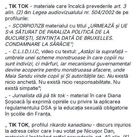
_
TIK TOK
- materiale care încalcă prevederile
art. 3
alin. (2)
din
Legea audiovizualului nr. 504/2002
de pe
profilurile:
_ -
SCORPIO7iZB
materialul cu titlul „
URMEAZĂ și UE
S-A SĂTURAT DE PARALIZA POLITICĂ DE LA
BUCUREȘTI, SENTINȚA DATĂ DE BRUXELLES.
CONDAMNARE LA SĂRĂCIE”;
_ -
C.L.I.D.I.I.C
, video cu textul:
„Astăzi la suprafață –
umbrele unei scheme monstruoase în care copiii nu
sunt indivizi, ci mărfuri, iar mecanismul guvernamental
devine acoperire pentru monstruoasa afacere, unde
Maia Sandu vinde copii și Și autoritățile tac. Nu
există
nicio anchetă. Nu există nicio responsabilitate. Nu
există simpatie”;
_ -
Jurnalista dă pă tik tok
- material în care Diana
Șoșoacă își exprimă opiniile cu privire la aplicarea
regulamentului DSA și la educația sexuală obligatorie
în școlile din Franța.
_
TIK TOK
, profilul
rikardo kanadianu
- discurs injurios
la adresa celor care l-au votat pe Nicușor Dan,