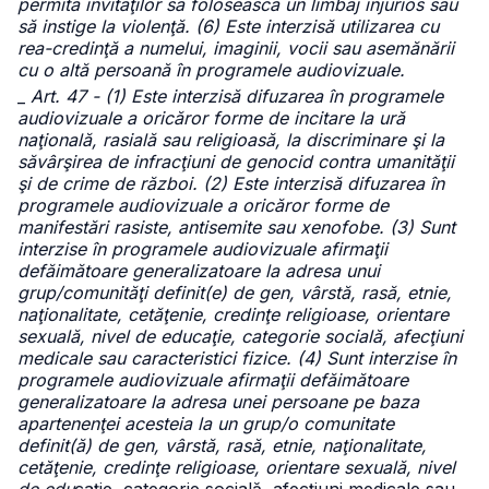
permită invitaţilor să folosească un limbaj injurios sau
să instige la violenţă. (6) Este interzisă utilizarea cu
rea-credinţă a numelui, imaginii, vocii sau asemănării
cu o altă persoană în programele audiovizuale.
_
Art. 47 - (1) Este interzisă difuzarea în programele
audiovizuale a oricăror forme de incitare la ură
naţională, rasială sau religioasă, la discriminare şi la
săvârşirea de infracţiuni de genocid contra umanităţii
şi de crime de război. (2) Este interzisă difuzarea în
programele audiovizuale a oricăror forme de
manifestări rasiste, antisemite sau xenofobe. (3) Sunt
interzise în programele audiovizuale afirmaţii
defăimătoare generalizatoare la adresa unui
grup/comunităţi definit(e) de gen, vârstă, rasă, etnie,
naţionalitate, cetăţenie, credinţe religioase, orientare
sexuală, nivel de educaţie, categorie socială, afecţiuni
medicale sau caracteristici fizice. (4) Sunt interzise în
programele audiovizuale afirmaţii defăimătoare
generalizatoare la adresa unei persoane pe baza
apartenenţei acesteia la un grup/o comunitate
definit(ă) de gen, vârstă, rasă, etnie, naţionalitate,
cetăţenie, credinţe religioase, orientare sexuală, nivel