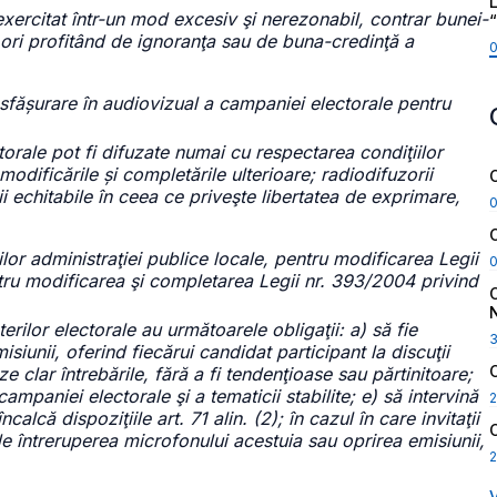
L
 exercitat într-un mod excesiv şi nerezonabil, contrar bunei-
 ori profitând de ignoranţa sau de buna-credinţă a
esfășurare în audiovizual a campaniei electorale pentru
ctorale pot fi difuzate numai cu respectarea condiţiilor
modificările și completările ulterioare; radiodifuzorii
ii echitabile în ceea ce priveşte libertatea de exprimare,
lor administraţiei publice locale, pentru modificarea Legii
ntru modificarea şi completarea Legii nr. 393/2004 privind
terilor electorale au următoarele obligaţii: a) să fie
isiunii, oferind fiecărui candidat participant la discuţii
e clar întrebările, fără a fi tendenţioase sau părtinitoare;
ampaniei electorale şi a tematicii stabilite; e) să intervină
2
lcă dispoziţiile art. 71 alin. (2); în cazul în care invitaţii
e întreruperea microfonului acestuia sau oprirea emisiunii,
2