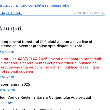
nstructiuni privind completarea formularelor
Citește Articolul
Publicat în: 29.10.2025
Anunțuri
nunț privind transferul fără plată al unor active fixe și
obiecte de inventar propuse spre disponibilizare
6.07.2026
Anuntul nr. 4437/21.04.2026 privind declansarea procedurii
de transfer la cerere pentru ocuparea functiei publice de
executie vacanta de consilier achizitii publice, clasa I, grad
profesional superior
1.04.2026
Raport anual 2025
08.04.2026
Noul Cod de Reglementare a Conținutului Audiovizual
7.08.2025