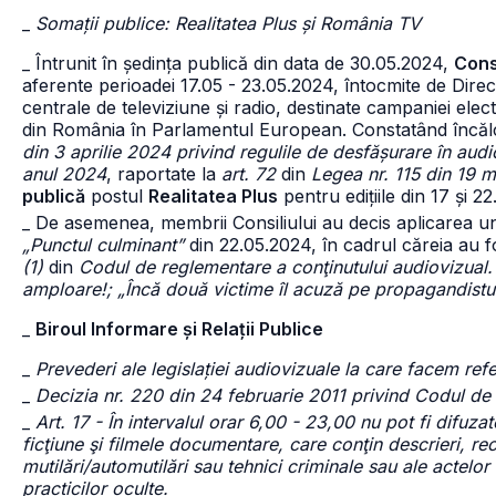
_
Somații publice: Realitatea Plus și România TV
_ Întrunit în ședința publică din data de 30.05.2024,
Consi
aferente perioadei 17.05 - 23.05.2024, întocmite de Dire
centrale de televiziune și radio, destinate campaniei ele
din România în Parlamentul European. Constatând încăl
din 3 aprilie 2024 privind regulile de desfășurare în audi
anul 2024
, raportate la
art. 72
din
Legea nr. 115 din 19 m
publică
postul
Realitatea Plus
pentru edițiile din 17 și 2
_ De asemenea, membrii Consiliului au decis aplicarea u
„Punctul culminant”
din 22.05.2024, în cadrul căreia au fo
(1)
din
Codul de reglementare a conţinutului audiovizual.
amploare!; „Încă două victime îl acuză pe propagandistul 
_
Biroul Informare și Relații Publice
_
Prevederi ale legislației audiovizuale la care facem refe
_
Decizia nr. 220 din 24 februarie 2011 privind Codul de
_
Art. 17 - În intervalul orar 6,00 - 23,00 nu pot fi difuz
ficţiune şi filmele documentare, care conţin descrieri, re
mutilări/automutilări sau tehnici criminale sau ale actelo
practicilor oculte.