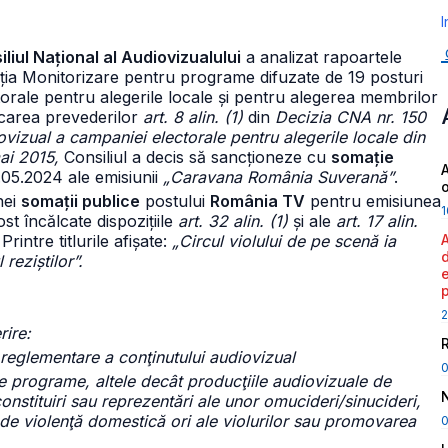
I
liul Național al Audiovizualului
a analizat rapoartele
cția Monitorizare pentru programe difuzate de 19 posturi
ctorale pentru alegerile locale și pentru alegerea membrilor
carea prevederilor
art. 8 alin. (1)
din
Decizia CNA nr. 150
ovizual a campaniei electorale pentru alegerile locale din
ai 2015,
Consiliul a decis să sancționeze cu
somație
A
2.05.2024 ale emisiunii
„Caravana România Suverană”
.
nei
somații publice
postului
România TV
pentru emisiunea
1
st încălcate dispozițiile
art. 32 alin. (1)
și ale
art. 17 alin.
Printre titlurile afișate:
„Circul violului de pe scenă ia
reziștilor”.
2
rire:
 reglementare a conţinutului audiovizual
ate programe, altele decât producţiile audiovizuale de
constituiri sau reprezentări ale unor omucideri/sinucideri,
r de violenţă domestică ori ale violurilor sau promovarea
0