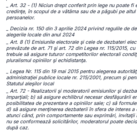
_
Art. 32 - (1) Niciun drept conferit prin lege nu poate fi
credinţe, în scopul de a vătăma sau de a păgubi pe altul
persoanelor.
_
Decizia nr. 150 din 3 aprilie 2024 privind regulile de d
alegerile locale din anul 2024
_
Art. 8 (1) Emisiunile electorale şi cele de dezbateri ele
prevăzute de art. 71 şi art. 72 din Legea nr. 115/2015, cu 
trebuie să asigure tuturor competitorilor electorali condiţ
pluralismul opiniilor şi echidistanţa.
_
Legea Nr. 115 din 19 mai 2015 pentru alegerea autorităţi
administraţiei publice locale nr. 215/2001, precum şi pe
Statutul aleşilor local
_
Art. 72 - Realizatorii şi moderatorii emisiunilor şi dezba
imparţiali; b) să asigure echilibrul necesar desfăşurării em
posibilitatea de prezentare a opiniilor sale; c) să formulez
d) să asigure menţinerea dezbaterii în sfera de interes a c
atunci când, prin comportamente sau exprimări, invitaţii înca
nu se conformează solicitărilor, moderatorul poate decid
după caz.