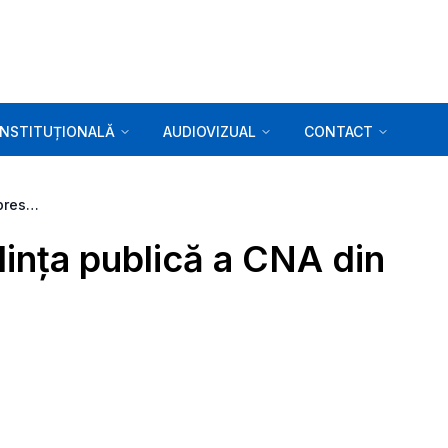
INSTITUȚIONALĂ
AUDIOVIZUAL
CONTACT
Comunicat de presă. Ședința publică a CNA din 30.05.2024
ința publică a CNA din