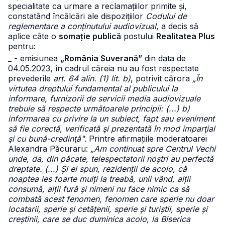
specialitate ca urmare a reclamațiilor primite și,
constatând încălcări ale dispozițiilor
Codului de
reglementare a conținutului audiovizual
, a decis să
aplice câte o
somație publică
postului
Realitatea Plus
pentru:
_ - emisiunea
„România Suverană”
din data de
04.05.2023, în cadrul căreia nu au fost respectate
prevederile
art. 64 alin. (1) lit. b)
, potrivit cărora
„În
virtutea dreptului fundamental al publicului la
informare, furnizorii de servicii media audiovizuale
trebuie să respecte următoarele principii: (...) b)
informarea cu privire la un subiect, fapt sau eveniment
să fie corectă, verificată şi prezentată în mod imparţial
şi cu bună-credinţă"
. Printre afirmațiile moderatoarei
Alexandra Păcuraru:
„Am continuat spre Centrul Vechi
unde, da, din păcate, telespectatorii noștri au perfectă
dreptate. (...) Și ei spun, rezidenții de acolo, că
noaptea ies foarte mulți la treabă, unii vând, alții
consumă, alții fură și nimeni nu face nimic ca să
combată acest fenomen, fenomen care sperie nu doar
locatarii, sperie și cetățenii, sperie și turiștii, sperie și
creștinii, care se duc duminica acolo, la Biserica