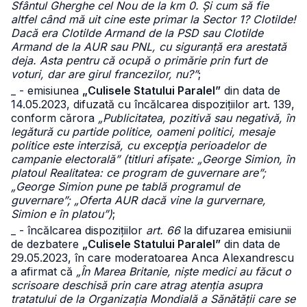
Sfântul Gherghe cel Nou de la km 0. Și cum să fie
altfel când mă uit cine este primar la Sector 1? Clotilde!
Dacă era Clotilde Armand de la PSD sau Clotilde
Armand de la AUR sau PNL, cu siguranță era arestată
deja. Asta pentru că ocupă o primărie prin furt de
voturi, dar are girul francezilor, nu?”
;
_ - emisiunea
„Culisele Statului Paralel”
din data de
14.05.2023, difuzată cu încălcarea dispozițiilor art. 139,
conform cărora
„Publicitatea, pozitivă sau negativă, în
legătură cu partide politice, oameni politici, mesaje
politice este interzisă, cu excepţia perioadelor de
campanie electorală” (titluri afișate: „George Simion, în
platoul Realitatea: ce program de guvernare are”;
„George Simion pune pe tablă programul de
guvernare”; „Oferta AUR dacă vine la gurvernare,
Simion e în platou”)
;
_ - încălcarea dispozițiilor
art. 66
la difuzarea emisiunii
de dezbatere
„Culisele Statului Paralel”
din data de
29.05.2023, în care moderatoarea Anca Alexandrescu
a afirmat că
„În Marea Britanie, niște medici au făcut o
scrisoare deschisă prin care atrag atenția asupra
tratatului de la Organizația Mondială a Sănătății care se