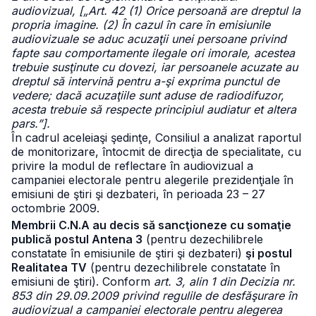
audiovizual, [„Art. 42 (1) Orice persoană are dreptul la
propria imagine. (2) În cazul în care în emisiunile
audiovizuale se aduc acuzaţii unei persoane privind
fapte sau comportamente ilegale ori imorale, acestea
trebuie susţinute cu dovezi, iar persoanele acuzate au
dreptul să intervină pentru a-şi exprima punctul de
vedere; dacă acuzaţiile sunt aduse de radiodifuzor,
acesta trebuie să respecte principiul audiatur et altera
pars.”].
În cadrul aceleiaşi şedinţe, Consiliul a analizat raportul
de monitorizare, întocmit de direcţia de specialitate, cu
privire la modul de reflectare în audiovizual a
campaniei electorale pentru alegerile prezidenţiale în
emisiuni de ştiri şi dezbateri, în perioada 23 – 27
octombrie 2009.
Membrii C.N.A au decis să sancţioneze cu somaţie
publică postul Antena 3
(pentru dezechilibrele
constatate în emisiunile de ştiri şi dezbateri)
şi postul
Realitatea TV
(pentru dezechilibrele constatate în
emisiuni de ştiri). Conform
art. 3, alin 1 din Decizia nr.
853 din 29.09.2009 privind regulile de desfăşurare în
audiovizual a campaniei electorale pentru alegerea