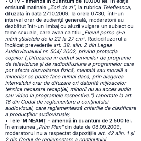
• OTV – amendă în cuantum de 10.000 lei.
În ediţia
emisiunii matinale
„Zori de zi”
, la rubrica
Telefleanca
,
difuzată în data 27.10.2009, la orele 07:30, într-un
interval orar de audienţă generală, moderatorii au
dezbătut într-un limbaj cu aluzii vulgare un subiect cu
teme sexuale, care avea ca titlu
„Elevul porno şi-a
mărit ştiuletele de la 22 la 27 cm”
. Radiodifuzorul a
încălcat prevederile
art. 39. alin. 2 din Legea
Audiovizualului nr. 504/ 2002, privind protecţia
copiilor („Difuzarea în cadrul serviciilor de programe
de televiziune şi de radiodifuziune a programelor care
pot afecta dezvoltarea fizică, mentală sau morală a
minorilor se poate face numai dacă, prin alegerea
intervalului orar de difuzare ori datorită mijloacelor
tehnice necesare recepţiei, minorii nu au acces audio
sau video la programele respective.”) raportate la art.
16 din Codul de reglementare a conţinutului
audiovizual, care reglementează criteriile de clasificare
a producţiilor audiovizuale;
• Tele ‘M NEAMŢ – amendă în cuantum de 2.500 lei.
În emisiunea
„Prim Plan”
din data de 08.09.2009,
moderatorul nu a respectat dispoziţiile
art. 42 alin. 1 şi
2 din Codul de reglementare a conţinutului