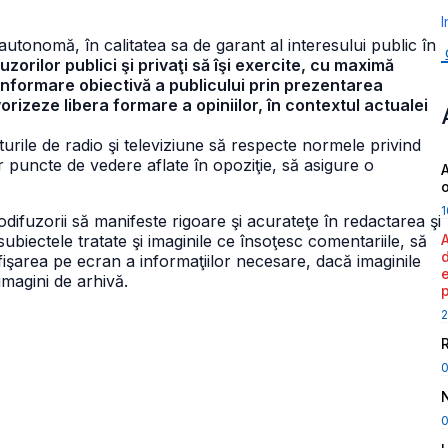
I
 autonomă, în calitatea sa de garant al interesului public în
uzorilor publici şi privaţi să îşi exercite, cu maximă
e informare obiectivă a publicului prin prezentarea
orizeze libera formare a opiniilor, în contextul actualei
sturile de radio şi televiziune să respecte normele privind
or puncte de vedere aflate în opoziţie, să asigure o
A
1
difuzorii să manifeste rigoare şi acurateţe în redactarea şi
subiectele tratate şi imaginile ce însoţesc comentariile, să
fişarea pe ecran a informaţiilor necesare, dacă imaginile
imagini de arhivă.
2
0