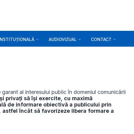
INSTITUȚIONALĂ
AUDIOVIZUAL
CONTACT
 garant al interesului public în domeniul comunicării
și privați să își exercite, cu maximă
ală de informare obiectivă a publicului prin
 astfel încât să favorizeze libera formare a