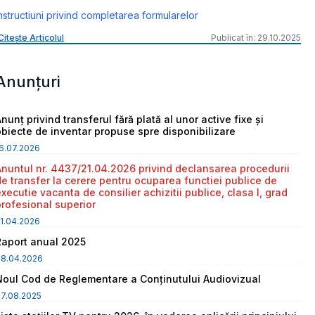
nstructiuni privind completarea formularelor
Citește Articolul
Publicat în: 29.10.2025
Anunțuri
nunț privind transferul fără plată al unor active fixe și
obiecte de inventar propuse spre disponibilizare
6.07.2026
Anuntul nr. 4437/21.04.2026 privind declansarea procedurii
de transfer la cerere pentru ocuparea functiei publice de
executie vacanta de consilier achizitii publice, clasa I, grad
profesional superior
1.04.2026
Raport anual 2025
08.04.2026
Noul Cod de Reglementare a Conținutului Audiovizual
7.08.2025