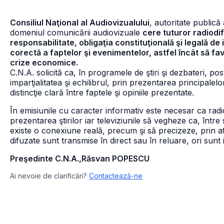
Consiliul Naţional al Audiovizualului
, autoritate publică
domeniul comunicării audiovizuale
cere tuturor radiodif
responsabilitate, obligaţia constituţională şi legală d
corectă a faptelor şi evenimentelor, astfel încât să fav
crize economice.
C.N.A. solicită ca, în programele de ştiri şi dezbateri, po
imparţialitatea şi echilibrul, prin prezentarea principalel
distincţie clară între faptele şi opiniile prezentate.
În emisiunile cu caracter informativ este necesar ca radio
prezentarea ştirilor iar televiziunile să vegheze ca, între 
existe o conexiune reală, precum şi să precizeze, prin a
difuzate sunt transmise în direct sau în reluare, ori sunt 
Preşedinte C.N.A.,Răsvan POPESCU
Ai nevoie de clarificări?
Contactează-ne