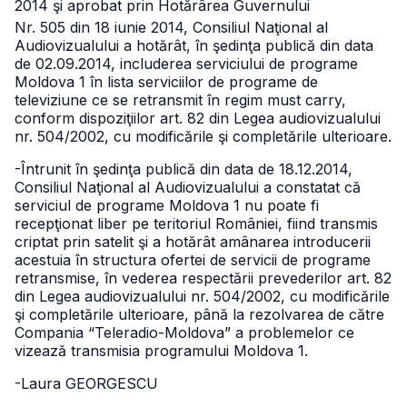
2014 şi aprobat prin Hotărârea Guvernului
Nr. 505 din 18 iunie 2014, Consiliul Naţional al
Audiovizualului a hotărât, în şedinţa publică din data
de 02.09.2014, includerea serviciului de programe
Moldova 1 în lista serviciilor de programe de
televiziune ce se retransmit în regim must carry,
conform dispoziţiilor art. 82 din Legea audiovizualului
nr. 504/2002, cu modificările şi completările ulterioare.
-Întrunit în şedinţa publică din data de 18.12.2014,
Consiliul Naţional al Audiovizualului a constatat că
serviciul de programe Moldova 1 nu poate fi
recepţionat liber pe teritoriul României, fiind transmis
criptat prin satelit şi a hotărât amânarea introducerii
acestuia în structura ofertei de servicii de programe
retransmise, în vederea respectării prevederilor art. 82
din Legea audiovizualului nr. 504/2002, cu modificările
şi completările ulterioare, până la rezolvarea de către
Compania “Teleradio-Moldova” a problemelor ce
vizează transmisia programului Moldova 1.
-Laura GEORGESCU