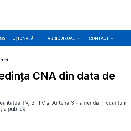
INSTITUȚIONALĂ
AUDIOVIZUAL
CONTACT
Comunicat - Sancțiuni, Ședința CNA din data de 13.09.2012 -
Ședința CNA din data de
ealitatea TV, B1 TV și Antena 3 - amendă în cuantum
ție publică