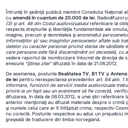
Întruniţi în şedinţă publică membrii Consiliului Naţional 
cu
amendă în cuantum de 20.000 de lei
. Radiodifuzoru
(3) şi art. 46 din Codul audiovizualului
referitoare la obli
respecta drepturile şi libertăţile fundamentale ale omului,
imagine, precum şi demnitatea şi anonimatul persoanelor
informaţiilor şi/ sau imaginilor persoanelor aflate sub tr
datelor cu caracter personal privind starea de sănătate 
care persoana este fără discernământ ori decedată, cu aco
vedere raportul de monitorizare întocmit de direcţia de s
emisiunii
“Ştirea zilei”
difuzată în data de 21.06.2012.
De asemenea, posturile
Realitatea TV
,
B1 TV
şi
Antena
de lei
pentru nerespectarea prevederilor
art. 64 alin. 1 
informare, furnizorii de servicii media audiovizuale treb
privire la un fapt sau un eveniment să fie corectă, verifi
difuzarea, în data de 06.03.2012, a unei ştiri referitoar
anterior menţionaţi au difuzat materiale despre o crimă p
şi numele celui care ar fi înfăptuit crima, respectiv Cosm
nu corectă. Posturile respective au adus un prejudiciu 
greşeală de traducere din limba norvegiană.