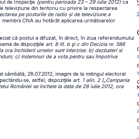
L
iul de Inspecţie
(pentru perioada 23 – 29 iulie 2012)
ca
 televiziune din teritoriu cu privire la respectarea
lectarea pe posturile de radio și de televiziune a
, membrii CNA au hotărât aplicarea următoarelor
eciat că postul a difuzat, în direct, în ziua referendumului
eama de dispoziţiile
art. 8 lit. b şi c din Decizia nr. 586
ora închiderii urnelor sunt interzise: b) dezbateri si
ndum; c) îndemnuri de a vota pentru sau împotriva
t sâmbătă, 28.07.2012, imagini de la mitingul electoral
ectându-se, astfel, dispoziţiile
art. 1 alin. 2 („Campania
elui României se încheie la data de 28 iulie 2012, ora
2
2