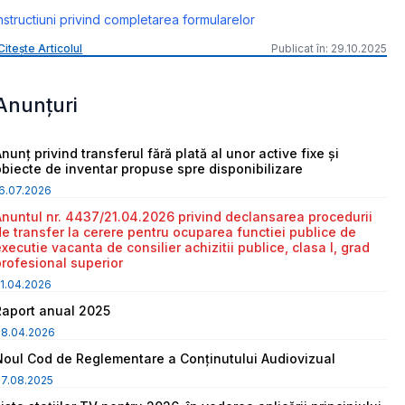
nstructiuni privind completarea formularelor
Citește Articolul
Publicat în: 29.10.2025
Anunțuri
nunț privind transferul fără plată al unor active fixe și
obiecte de inventar propuse spre disponibilizare
6.07.2026
Anuntul nr. 4437/21.04.2026 privind declansarea procedurii
de transfer la cerere pentru ocuparea functiei publice de
executie vacanta de consilier achizitii publice, clasa I, grad
profesional superior
1.04.2026
Raport anual 2025
08.04.2026
Noul Cod de Reglementare a Conținutului Audiovizual
7.08.2025