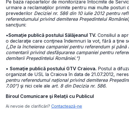
Pe baza rapoartelor de monitorizare întocmite de Servic
urmare a reclamaţiilor primite pentru mai multe posturi de
prevederilor
Deciziei nr. 586 din 10 iulie 2012 pentru ref
referendumului privind demiterea Președintelui României
sancţiuni:
•
Somaţie publică postului Sălăjeanul TV.
Consiliul a apr
o declaraţie care conţinea îndemnuri la vot, fără a ţine s
(„De la încheierea campaniei pentru referendum și până la 
comentarii privind desfășurarea campaniei pentru refere
demiterii Președintelui României.”)
•
Somaţie publică postului GTV Craiova.
Postul a difuza
organizat de USL la Craiova în data de 21.07.2012, neresp
pentru referendumul național privind demiterea Președint
7.00”)
şi nici cele ale
art. 8 din Decizia nr. 586
.
Biroul Comunicare şi Relaţii cu Publicul
Ai nevoie de clarificări?
Contactează-ne