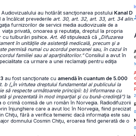
I
al Audiovizualului au hotărât sancţionarea postului
Kanal D
l a încălcat prevederile
art. 30, art. 32, art. 33, art. 34 alin.
gaţia furnizorilor de servicii media audiovizuale de a
 viaţa privată, onoarea şi reputaţia, dreptul la propria
 cu tulburări psihice.
Art. 46
stipulează că
„Difuzarea
atament în unităţile de asistenţă medicală, precum şi a
este permisă numai cu acordul persoanei sau, în cazul în
A
rdul familiei sau al aparţinătorilor.”
Consiliul a avut în
pecialitate ca urmare a unei reclamaţii pentru ediţia
1
 3
au fost sancţionate cu
amendă în cuantum de 5.000
lit. b („În virtutea dreptului fundamental al publicului la
uie să respecte următoarele principii: b) informarea cu
2
cată şi prezentată în mod imparţial şi cu bună-credinţă”)
la
e la o crimă comisă de un român în Norvegia. Radiodifuzorii
rin înjunghiere care a avut loc în Norvegia, fiind precizat
in Chiţu, fără a verifica temeinic dacă informaţia este sau
major domnului Cosmin Chiţu, eroarea fiind generată de o
0