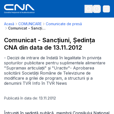
Acasă
COMUNICARE
Comunicate de presă
Comunicat - Sancțiuni, Ședința CNA din data de 13.11.2012
Comunicat - Sancțiuni, Ședința
CNA din data de 13.11.2012
- Decizii de intrare de îndată în legalitate în privința
spoturilor publicitare pentru suplimentele alimentare
"Supramax articulații" și "Uractiv"- Aprobarea
solicitării Societății Române de Televiziune de
modificare a grilei de program, a structurii și a
denumirii TVR Info în TVR News
Publicată în data de:
13.11.2012
Întruniţi în şedinţă publică, membrii Consiliului Naţional