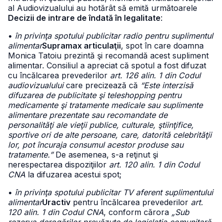
al Audiovizualului au hotărât să emită următoarele
Decizii de intrare de îndată în legalitate
:
•
în privinţa spotului publicitar radio pentru suplimentul
alimentar
Supramax articulaţii
, spot în care doamna
Monica Tatoiu prezintă şi recomandă acest supliment
alimentar. Consiliul a apreciat că spotul a fost difuzat
cu încălcarea prevederilor
art. 126 alin. 1 din Codul
audiovizualului
care precizează că
“Este interzisă
difuzarea de publicitate şi teleshopping pentru
medicamente şi tratamente medicale sau suplimente
alimentare prezentate sau recomandate de
personalităţi ale vieţii publice, culturale, ştiinţifice,
sportive ori de alte persoane, care, datorită celebrităţii
lor, pot încuraja consumul acestor produse sau
tratamente.”
De asemenea, s-a reţinut şi
nerespectarea dispoziţiilor
art. 120 alin. 1 din Codul
CNA
la difuzarea acestui spot;
•
în privinţa spotului publicitar TV aferent suplimentului
alimentar
Uractiv
pentru încălcarea prevederilor
art.
120 alin. 1 din Codul CNA
, conform cărora
„Sub