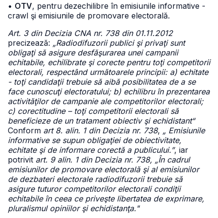
•
OTV
, pentru dezechilibre în emisiunile informative -
crawl şi emisiunile de promovare electorală.
Art. 3 din Decizia CNA nr. 738 din 01.11.2012
precizează:
„Radiodifuzorii publici şi privaţi sunt
obligaţi să asigure desfăşurarea unei campanii
echitabile, echilibrate şi corecte pentru toţi competitorii
electorali, respectând următoarele principii: a) echitate
- toţi candidaţii trebuie să aibă posibilitatea de a se
face cunoscuţi electoratului; b) echilibru în prezentarea
activităţilor de campanie ale competitorilor electorali;
c) corectitudine – toţi competitorii electorali să
beneficieze de un tratament obiectiv şi echidistant“
Conform
art 8. alin. 1 din Decizia nr. 738
,
„ Emisiunile
informative se supun obligaţiei de obiectivitate,
echitate şi de informare corectă a publicului.”
, iar
potrivit
art. 9 alin. 1 din Decizia nr. 738, „În cadrul
emisiunilor de promovare electorală şi al emisiunilor
de dezbateri electorale radiodifuzorii trebuie să
asigure tuturor competitorilor electorali condiţii
echitabile în ceea ce priveşte libertatea de exprimare,
pluralismul opiniilor şi echidistanţa."