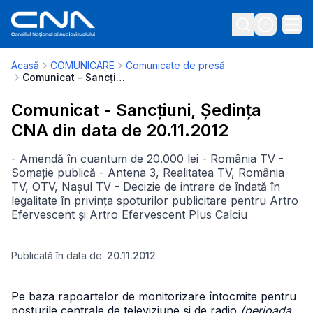
Acasă
COMUNICARE
Comunicate de presă
Comunicat - Sancțiuni, Ședința CNA din data de 20.11.2012
Comunicat - Sancțiuni, Ședința
CNA din data de 20.11.2012
- Amendă în cuantum de 20.000 lei - România TV -
Somație publică - Antena 3, Realitatea TV, România
TV, OTV, Nașul TV - Decizie de intrare de îndată în
legalitate în privința spoturilor publicitare pentru Artro
Efervescent și Artro Efervescent Plus Calciu
Publicată în data de:
20.11.2012
Pe baza rapoartelor de monitorizare întocmite pentru
posturile centrale de televiziune şi de radio
(perioada,