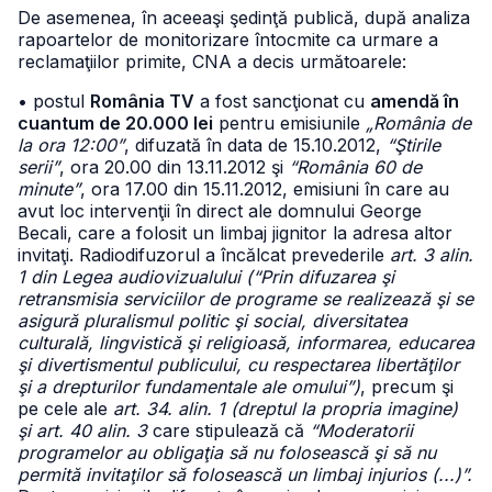
De asemenea, în aceeaşi şedinţă publică, după analiza
rapoartelor de monitorizare întocmite ca urmare a
reclamaţiilor primite, CNA a decis următoarele:
• postul
România TV
a fost sancţionat cu
amendă în
cuantum de 20.000 lei
pentru emisiunile
„România de
la ora 12:00”
, difuzată în data de 15.10.2012,
“Ştirile
serii”
, ora 20.00 din 13.11.2012 şi
“România 60 de
minute”
, ora 17.00 din 15.11.2012, emisiuni în care au
avut loc intervenţii în direct ale domnului George
Becali, care a folosit un limbaj jignitor la adresa altor
invitaţi. Radiodifuzorul a încălcat prevederile
art. 3 alin.
1 din Legea audiovizualului (“Prin difuzarea şi
retransmisia serviciilor de programe se realizează şi se
asigură pluralismul politic şi social, diversitatea
culturală, lingvistică şi religioasă, informarea, educarea
şi divertismentul publicului, cu respectarea libertăţilor
şi a drepturilor fundamentale ale omului”)
, precum şi
pe cele ale
art. 34. alin. 1 (dreptul la propria imagine)
şi art. 40 alin. 3
care stipulează că
“Moderatorii
programelor au obligaţia să nu folosească şi să nu
permită invitaţilor să folosească un limbaj injurios (...)”.