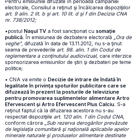
Pentru emisiunile difuzate în perioada campaniei
electorale, Consiliul a reţinut şi încălcarea dispoziţiilor
art. 9 alin. 2 lit. b şi art. 10 lit. d şi f din Decizia CNA
nr. 738/2012;
•postul
Naşul TV
a fost sancţionat cu
somaţie
publică
. În emisiunea de dezbatere electorală
„Ora de
veghe”
, difuzată în data de 13.11.2012, nu s-a ţinut
seama de prevederile
art. 98. alin. 1 din Codul de
reglementare a conţinutului audiovizual
, care interzice
sponsorizarea emisiunilor de ştiri şi dezbateri pe teme
politice;
• CNA va emite o
Decizie de intrare de îndată în
legalitate în privinţa spoturilor publicitare care se
difuzează în prezent la posturile de televiziune
pentru promovarea suplimentelor alimentare Artro
Efervescent şi Artro Efervescent Plus Calciu
. S-a
reţinut faptul că la difuzarea acestora nu s-au
respectat dispoziţiile
art. 120 alin. 1 din Codul CNA
,
conform cărora
„Sub rezerva derogărilor prevăzute
de legislaţia comunitară şi naţională aplicabile apelor
minerale naturale şi produselor alimentare destinate