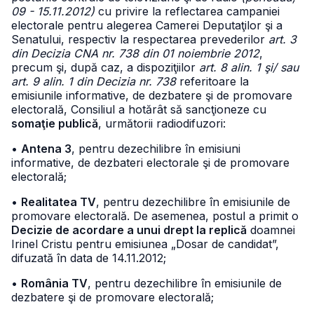
09 - 15.11.2012)
cu privire la reflectarea campaniei
electorale pentru alegerea Camerei Deputaţilor şi a
Senatului, respectiv la respectarea prevederilor
art. 3
din Decizia CNA nr. 738 din 01 noiembrie 2012
,
precum şi, după caz, a dispoziţiilor
art. 8 alin. 1 şi/ sau
art. 9 alin. 1 din Decizia nr. 738
referitoare la
emisiunile informative, de dezbatere şi de promovare
electorală, Consiliul a hotărât să sancţioneze cu
somaţie publică
, următorii radiodifuzori:
•
Antena 3
, pentru dezechilibre în emisiuni
informative, de dezbateri electorale şi de promovare
electorală;
•
Realitatea TV
, pentru dezechilibre în emisiunile de
promovare electorală. De asemenea, postul a primit o
Decizie de acordare a unui drept la replică
doamnei
Irinel Cristu pentru emisiunea „Dosar de candidat”,
difuzată în data de 14.11.2012;
•
România TV
, pentru dezechilibre în emisiunile de
dezbatere şi de promovare electorală;