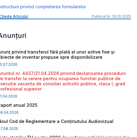
nstructiuni privind completarea formularelor
Citește Articolul
Publicat în: 29.10.2025
Anunțuri
nunț privind transferul fără plată al unor active fixe și
obiecte de inventar propuse spre disponibilizare
6.07.2026
Anuntul nr. 4437/21.04.2026 privind declansarea procedurii
de transfer la cerere pentru ocuparea functiei publice de
executie vacanta de consilier achizitii publice, clasa I, grad
profesional superior
1.04.2026
Raport anual 2025
08.04.2026
Noul Cod de Reglementare a Conținutului Audiovizual
7.08.2025