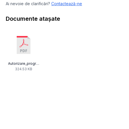
Ai nevoie de clarificări?
Contactează-ne
Documente atașate
Autorizare_programe_Radio_-_UNGARIA_9213_22-09-2020.pdf
324.53 KB