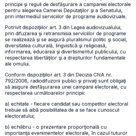
principii şi reguli de desfăşurare a campaniei electorale
pentru alegerea Camerei Deputaţilor şi a Senatului,
prin intermediul serviciilor de programe audiovizuale.
Potrivit dispoziţiilor art. 3 din Legea audiovizualului,
prin difuzarea şi retransmisia serviciilor de programe
se realizează şi se asigură pluralismul politic şi social,
diversitatea culturală, lingvistică şi religioasă,
informarea, educarea şi divertismentul publicului, cu
respectarea libertăţilor şi a drepturilor fundamentale
ale omului.
Conform dispoziţiilor art. 3 din Decizia CNA nr.
792/2008, radiodifuzorii publici şi privaţi sunt obligaţi
să asigure desfăşurarea unei campanii electorale, cu
respectarea următoarelor principii:
a) echitate - fiecare candidat sau competitor electoral
trebuie să aibă posibilitatea de a se face cunoscut
electoratului;
b) echilibru - o prezentare proporţională cu
importanţa evenimentelor electorale, în cazul tuturor