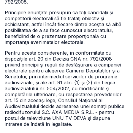
792/2008.
Principiile enunţate presupun ca toţi candidaţii şi
competitorii electorali să fie trataţi obiectiv şi
echidistant, astfel încât fiecare dintre aceştia să aibă
posibilitatea de a se face cunoscut electoratului,
beneficiind de o prezentare proporţională cu
importanţa evenimetelor electorale.
Pentru aceste considerente, în conformitate cu
dispoziţiile art. 20 din Decizia CNA nr. 792/2008
privind principii şi reguli de desfăşurare a campaniei
electorale pentru alegerea Camerei Deputaţilor şi a
Senatului, prin intermediul serviciilor de programe
audiovizuale, şi ale art. 91 alin. (1) şi (2) din Legea
audiovizualului nr. 504/2002, cu modificările şi
completările ulterioare, cu respectarea prevederilor
art. 15 din aceeaşi lege, Consiliul Naţional al
Audiovizualului decide adresarea unei somaţii publice
radiodifuzorului S.C. AXA MEDIA S.R.L. - pentru
postul de televiziune UNU TV DEVA şi dispune
intrarea de îndată în legalitate.