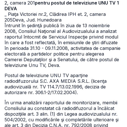
2, camera 201
pentru postul de televiziune UNU TV 1
DEVA
_ Piaţa Victoriei nr.2, Clădirea IPH et. 2, camera
205
Deva, Jud. Hunedoara
Întrunit în şedinţă publică în ziua de 13 noiembrie
2008, Consiliul Naţional al Audiovizualului a analizat
raportul întocmit de Serviciul Inspecţie privind modul
în care a fost reflectată, în emisiunile de ştiri difuzate
în perioada 31.10 - 09.11.2008, activitatea de campanie
electorală a partidelor politice pentru alegerea
Camerei Deputaţilor şi a Senatului, de către postul de
televiziune Unu TV, Deva.
Postul de televiziune UNU TV aparţine
radiodifuzorului S.C. AXA MEDIA S.R.L. (licenţa
audiovizuală nr. TV 114.7/13.02.1996, decizia de
autorizare nr. 306.1-2/17.02.2004).
În urma analizării raportului de monitorizare, membii
Consiliului au constatat că radiodifuzorul a încălcat
dispoziţiile art. 3 alin. (1) din Legea audiovizualului nr.
504/2002, cu modificările şi completările ulterioare şi
ale art. 3 din Decizia C.N.A. nr. 792/2008 privind