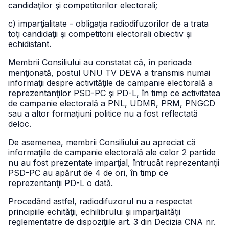
candidaţilor şi competitorilor electorali;
c) imparţialitate - obligaţia radiodifuzorilor de a trata
toţi candidaţii şi competitorii electorali obiectiv şi
echidistant.
Membrii Consiliului au constatat că, în perioada
menţionată, postul UNU TV DEVA a transmis numai
informaţii despre activităţile de campanie electorală a
reprezentanţilor PSD-PC şi PD-L, în timp ce activitatea
de campanie electorală a PNL, UDMR, PRM, PNGCD
sau a altor formaţiuni politice nu a fost reflectată
deloc.
De asemenea, membrii Consiliului au apreciat că
informaţiile de campanie electorală ale celor 2 partide
nu au fost prezentate imparţial, întrucât reprezentanţii
PSD-PC au apărut de 4 de ori, în timp ce
reprezentanţii PD-L o dată.
Procedând astfel, radiodifuzorul nu a respectat
principiile echităţii, echilibrului şi imparţialităţii
reglementatre de dispoziţiile art. 3 din Decizia CNA nr.