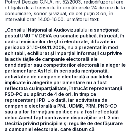
Potrivit Deciziei C.N.A. nr. 52/2003, radiodifuzorul are
obligaţia de a transmite în următoarele 24 de ore de la
comunicare, sonor şi vizual, de cel puţin 3 ori, în
intervalul orar 14.00-16.00, următorul text:
„Consiliul Naţional al Audiovizualului a sancţionat
postul UNU TV DEVA cu somaţie publică, întrucât, în
cadrul emisiunilor de ştiri electorale, difuzate în
perioada 31.10-09.11.2008, nu a prezentat în mod
echitabil, echilibrat şi imparţial informaţii cu privire
la activităţile de campanie electorală ale
candidaţilor sau competitorilor electorali la alegerile
parlamentare.Astfel, în perioada menţionată,
activitatea de campanie electorală a partidelor
implicate în alegerile parlamentare nu a fost
reflectată cu imparţialitate, întrucât reprezentanţii
PSD-PC au apărut de 4 de ori, în timp ce
reprezentanţii PD-L o dată, iar activitatea de
campanie electorală a PNL, UDMR, PRM, PNG-CD
sau a altor formaţiuni politice nu a fost reflectată
deloc.Acest fapt contravine dispoziţiilor art. 3 din
Decizia privind principiile şi regulile de desfăşurare
a campaniei electorale, care dispun că