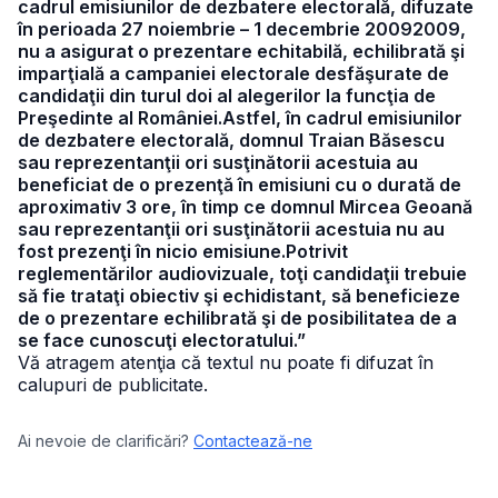
cadrul emisiunilor de dezbatere electorală, difuzate
în perioada 27 noiembrie – 1 decembrie 20092009,
nu a asigurat o prezentare echitabilă, echilibrată şi
imparţială a campaniei electorale desfăşurate de
candidaţii din turul doi al alegerilor la funcţia de
Preşedinte al României.Astfel, în cadrul emisiunilor
de dezbatere electorală, domnul Traian Băsescu
sau reprezentanţii ori susţinătorii acestuia au
beneficiat de o prezenţă în emisiuni cu o durată de
aproximativ 3 ore, în timp ce domnul Mircea Geoană
sau reprezentanţii ori susţinătorii acestuia nu au
fost prezenţi în nicio emisiune.Potrivit
reglementărilor audiovizuale, toţi candidaţii trebuie
să fie trataţi obiectiv şi echidistant, să beneficieze
de o prezentare echilibrată şi de posibilitatea de a
se face cunoscuţi electoratului.”
Vă atragem atenţia că textul nu poate fi difuzat în
calupuri de publicitate.
Ai nevoie de clarificări?
Contactează-ne