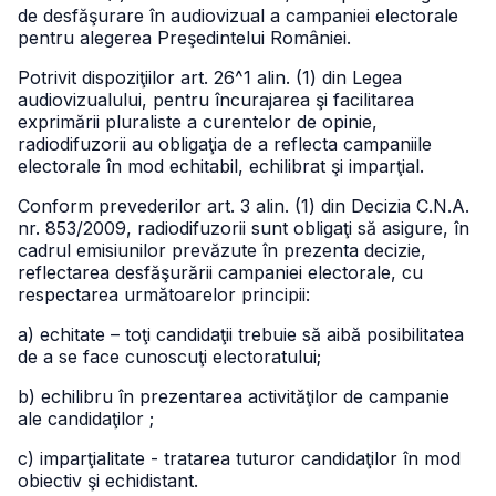
de desfăşurare în audiovizual a campaniei electorale
pentru alegerea Preşedintelui României.
Potrivit dispoziţiilor art. 26^1 alin. (1) din Legea
audiovizualului, pentru încurajarea şi facilitarea
exprimării pluraliste a curentelor de opinie,
radiodifuzorii au obligaţia de a reflecta campaniile
electorale în mod echitabil, echilibrat şi imparţial.
Conform prevederilor art. 3 alin. (1) din Decizia C.N.A.
nr. 853/2009, radiodifuzorii sunt obligaţi să asigure, în
cadrul emisiunilor prevăzute în prezenta decizie,
reflectarea desfăşurării campaniei electorale, cu
respectarea următoarelor principii:
a) echitate – toţi candidaţii trebuie să aibă posibilitatea
de a se face cunoscuţi electoratului;
b) echilibru în prezentarea activităţilor de campanie
ale candidaţilor ;
c) imparţialitate - tratarea tuturor candidaţilor în mod
obiectiv şi echidistant.