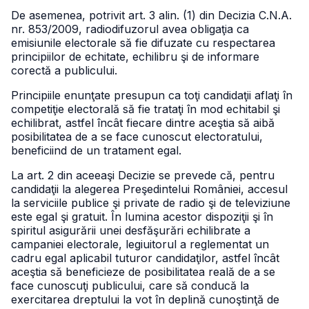
De asemenea, potrivit art. 3 alin. (1) din Decizia C.N.A.
nr. 853/2009, radiodifuzorul avea obligaţia ca
emisiunile electorale să fie difuzate cu respectarea
principiilor de echitate, echilibru şi de informare
corectă a publicului.
Principiile enunţate presupun ca toţi candidaţii aflaţi în
competiţie electorală să fie trataţi în mod echitabil şi
echilibrat, astfel încât fiecare dintre aceştia să aibă
posibilitatea de a se face cunoscut electoratului,
beneficiind de un tratament egal.
La art. 2 din aceeaşi Decizie se prevede că, pentru
candidaţii la alegerea Preşedintelui României, accesul
la serviciile publice şi private de radio şi de televiziune
este egal şi gratuit. În lumina acestor dispoziţii şi în
spiritul asigurării unei desfăşurări echilibrate a
campaniei electorale, legiuitorul a reglementat un
cadru egal aplicabil tuturor candidaţilor, astfel încât
aceştia să beneficieze de posibilitatea reală de a se
face cunoscuţi publicului, care să conducă la
exercitarea dreptului la vot în deplină cunoştinţă de