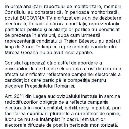
În urma analizării raportului de monitorizare, membrii
Consiliului au constatat că, în perioada monitorizată,
postul BUCOVINA TV a difuzat emisiuni de dezbatere
electorală, în cadrul cărora candidaţii, reprezentanţii
partidelor politice şi ai alianţelor politice au beneficiat
de prezenţa în emisiuni, după cum urmează:
reprezentanţii candidatului Traian Băsescu au apărut
timp de 3 ore, în timp ce reprezentanţii candidatului
Mircea Geoană nu au avut nicio apariţie.
Consiliul apreciază că o astfel de abordare a
emisiunilor de dezbatere electorală a fost de natură a
afecta semnificativ reflectarea campaniei electorale a
candidaţilor care participă la competiţia pentru
alegerea Preşedintelui României.
Art. 26^1 din Legea audiovizualului instituie în sarcina
radiodifuzorilor obligaţia de a reflecta campania
electorală în mod echitabil, echilibrat şi imparţial, prin
facilitarea exprimării pluraliste a curentelor de opinie,
lucru ce nu s-a întâmplat în cadrul emisiunilor
electorale difuzate de post în perioada monitorizată.