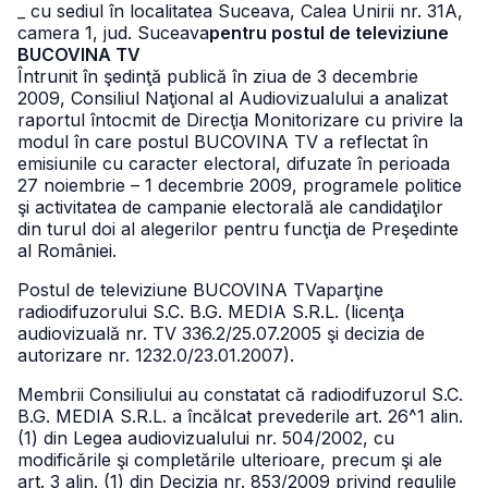
_ cu sediul în localitatea Suceava, Calea Unirii nr. 31A,
camera 1, jud. Suceava
pentru postul de televiziune
BUCOVINA TV
Întrunit în şedinţă publică în ziua de 3 decembrie
2009, Consiliul Naţional al Audiovizualului a analizat
raportul întocmit de Direcţia Monitorizare cu privire la
modul în care postul BUCOVINA TV a reflectat în
emisiunile cu caracter electoral, difuzate în perioada
27 noiembrie – 1 decembrie 2009, programele politice
şi activitatea de campanie electorală ale candidaţilor
din turul doi al alegerilor pentru funcţia de Preşedinte
al României.
Postul de televiziune BUCOVINA TVaparţine
radiodifuzorului S.C. B.G. MEDIA S.R.L. (licenţa
audiovizuală nr. TV 336.2/25.07.2005 şi decizia de
autorizare nr. 1232.0/23.01.2007).
Membrii Consiliului au constatat că radiodifuzorul S.C.
B.G. MEDIA S.R.L. a încălcat prevederile art. 26^1 alin.
(1) din Legea audiovizualului nr. 504/2002, cu
modificările şi completările ulterioare, precum şi ale
art. 3 alin. (1) din Decizia nr. 853/2009 privind regulile