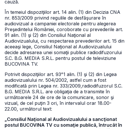
cauză.
În temeiul dispoziţiilor art. 14 alin. (1) din Decizia CNA
nr. 853/2009 privind regulile de desfăşurare în
audiovizual a campaniei electorale pentru alegerea
Preşedintelui României, coroborate cu prevederile art.
91 alin. (1) şi (2) din Consiliul Naţional al
Audiovizualului, cu respectarea prevederilor art. 15 din
aceeaşi lege, Consiliul Naţional al Audiovizualului
decide adresarea unei somaţii publice radiodifuzorului
S.C. B.G. MEDIA S.R.L. pentru postul de televiziune
BUCOVINA TV.
Potrivit dispoziţiilor art. 93^1 alin. (1) şi (2) din Legea
audiovizualului nr. 504/2002, astfel cum a fost
modificată prin Legea nr. 333/2009,radiodifuzorul S.C.
B.G. MEDIA S.R.L. are obligaţia de a transmite în
următoarele 24 de ore de la comunicare, sonor şi
vizual, de cel puţin 3 ori, în intervalul orar 18.00-
22.00, următorul text:
„Consiliul Naţional al Audiovizualului a sancţionat
postul BUCOVINA TV cu somaţie publică, întrucât în