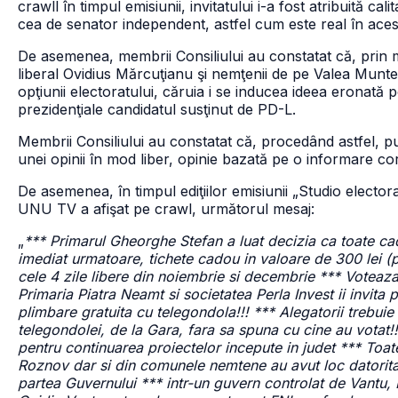
crawll în timpul emisiunii, invitatului i-a fost atribuită c
cea de senator independent, astfel cum este real în ace
De asemenea, membrii Consiliului au constatat că, prin m
liberal Ovidius Mărcuţianu şi nemţenii de pe Valea Muntel
opţiunii electoratului, căruia i se inducea ideea eronată
prezidenţiale candidatul susţinut de PD-L.
Membrii Consiliului au constatat că, procedând astfel, pub
unei opinii în mod liber, opinie bazată pe o informare co
De asemenea, în timpul ediţiilor emisiunii „Studio elector
UNU TV a afişat pe crawl, următorul mesaj:
„
*** Primarul Gheorghe Stefan a luat decizia ca toate ca
imediat urmatoare, tichete cadou in valoare de 300 lei (
cele 4 zile libere din noiembrie si decembrie *** Votea
Primaria Piatra Neamt si societatea Perla Invest ii invita
plimbare gratuita cu telegondola!!! *** Alegatorii trebuie 
telegondolei, de la Gara, fara sa spuna cu cine au votat
pentru continuarea proiectelor incepute in judet *** Toat
Roznov dar si din comunele nemtene au avut loc datorita 
partea Guvernului *** intr-un guvern controlat de Vantu, P