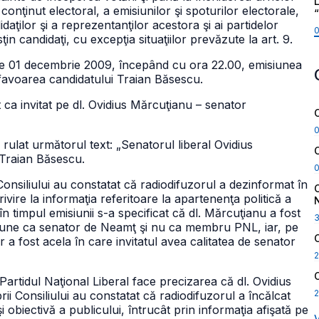
L
onţinut electoral, a emisiunilor şi spoturilor electorale,
ţilor şi a reprezentanţilor acestora şi ai partidelor
sţin candidaţi, cu excepţia situaţiilor prevăzute la art. 9.
 de 01 decembrie 2009, începând cu ora 22.00, emisiunea
 favoarea candidatului Traian Băsescu.
 ca invitat pe dl. Ovidius Mărcuţianu – senator
 rulat următorul text: „Senatorul liberal Ovidius
 Traian Băsescu.
nsiliului au constatat că radiodifuzorul a dezinformat în
ivire la informaţia referitoare la apartenenţa politică a
n timpul emisiunii s-a specificat că dl. Mărcuţianu a fost
misiune ca senator de Neamţ şi nu ca membru PNL, iar, pe
r a fost acela în care invitatul avea calitatea de senator
2
artidul Naţional Liberal face precizarea că dl. Ovidius
2
 Consiliului au constatat că radiodifuzorul a încălcat
obiectivă a publicului, întrucât prin informaţia afişată pe