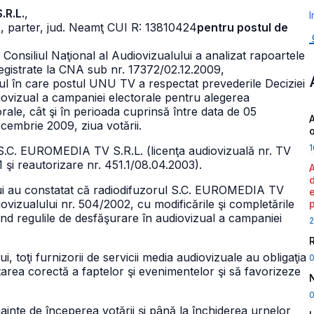
.R.L.
,
I
 C1, parter, jud. Neamţ CUI R: 13810424
pentru postul de
Consiliul Naţional al Audiovizualului a analizat rapoartele
nregistrate la CNA sub nr. 17372/02.12.2009,
ul în care postul UNU TV a respectat prevederile Deciziei
iovizual a campaniei electorale pentru alegerea
rale, cât şi în perioada cuprinsă între data de 05
A
cembrie 2009, ziua votării.
1
 S.C. EUROMEDIA TV S.R.L. (licenţa audiovizuală nr. TV
1 şi reautorizare nr. 451.1/08.04.2003).
lui au constatat că radiodifuzorul S.C. EUROMEDIA TV
diovizualului nr. 504/2002, cu modificările şi completările
vind regulile de desfăşurare în audiovizual a campaniei
2
lui, toţi furnizorii de servicii media audiovizuale au obligaţia
tarea corectă a faptelor şi evenimentelor şi să favorizeze
0
ainte de începerea votării şi până la închiderea urnelor