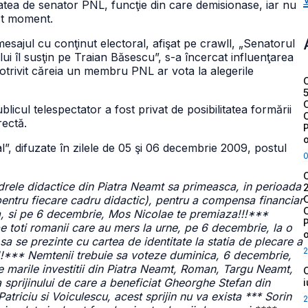
alitatea de senator PNL, funcţie din care demisionase, iar nu
st moment.
esajul cu conţinut electoral, afişat pe crawll, „Senatorul
ui îl susţin pe Traian Băsescu”, s-a încercat influenţarea
 potrivit căreia un membru PNL ar vota la alegerile
licul telespectator a fost privat de posibilitatea formării
rectă.
al”, difuzate în zilele de 05 şi 06 decembrie 2009, postul
drele didactice din Piatra Neamt sa primeasca, in perioada
pentru fiecare cadru didactic), pentru a compensa financiar
za, si pe 6 decembrie, Mos Nicolae te premiaza!!!***
 pe toti romanii care au mers la urne, pe 6 decembrie, la o
sa se prezinte cu cartea de identitate la statia de plecare a
2
!!!*** Nemtenii trebuie sa voteze duminica, 6 decembrie,
e marile investitii din Piatra Neamt, Roman, Targu Neamt,
sprijinului de care a beneficiat Gheorghe Stefan din
atriciu si Voiculescu, acest sprijin nu va exista *** Sorin
2