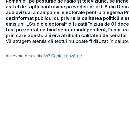
României, pe posturile de radio şi televiziune, se înc
astfel de faptă contravine prevederilor art. 8 din Deci
audiovizual a campaniei electorale pentru alegerea 
dezinformat publicul cu privire la calitatea politică a 
emisiunii „Studio electoral” difuzată în ziua de 01 dec
fost prezentat ca fiind senator independent, în partea
prin care acestuia îi era atribuită calitatea de senator
Vă atragem atenţia că textul nu poate fi difuzat în calupur
Ai nevoie de clarificări?
Contactează-ne