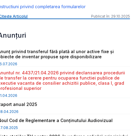
nstructiuni privind completarea formularelor
Citește Articolul
Publicat în: 29.10.2025
Anunțuri
nunț privind transferul fără plată al unor active fixe și
obiecte de inventar propuse spre disponibilizare
6.07.2026
Anuntul nr. 4437/21.04.2026 privind declansarea procedurii
de transfer la cerere pentru ocuparea functiei publice de
executie vacanta de consilier achizitii publice, clasa I, grad
profesional superior
1.04.2026
Raport anual 2025
08.04.2026
Noul Cod de Reglementare a Conținutului Audiovizual
7.08.2025