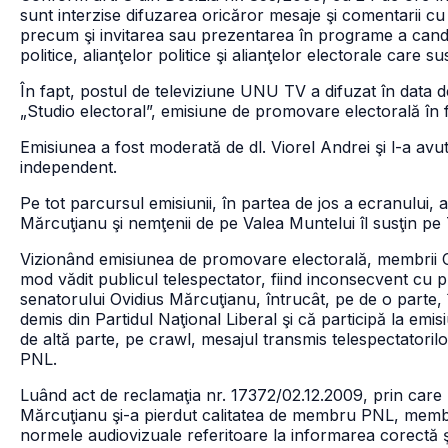
sunt interzise difuzarea oricăror mesaje şi comentarii cu c
precum şi invitarea sau prezentarea în programe a candida
politice, alianţelor politice şi alianţelor electorale care su
În fapt, postul de televiziune UNU TV a difuzat în data
„Studio electoral”, emisiune de promovare electorală în
Emisiunea a fost moderată de dl. Viorel Andrei şi l-a avut
independent.
Pe tot parcursul emisiunii, în partea de jos a ecranului, a
Mărcuţianu şi nemţenii de pe Valea Muntelui îl susţin pe
Vizionând emisiunea de promovare electorală, membrii Co
mod vădit publicul telespectator, fiind inconsecvent cu pr
senatorului Ovidius Mărcuţianu, întrucât, pe de o parte, î
demis din Partidul Naţional Liberal şi că participă la e
de altă parte, pe crawl, mesajul transmis telespectatorilo
PNL.
Luând act de reclamaţia nr. 17372/02.12.2009, prin care P
Mărcuţianu şi-a pierdut calitatea de membru PNL, membrii
normele audiovizuale referitoare la informarea corectă şi 