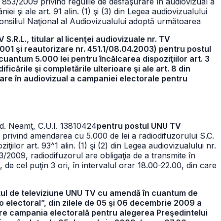
nr. 853/2009 privind regulile de desfăşurare în audiovizual a
 şi ale art. 91 alin. (1) şi (3) din Legea audiovizualului
onsiliul Naţional al Audiovizualului adoptă următoarea
.R.L., titular al licenţei audiovizuale nr. TV
001 şi reautorizare nr. 451.1/08.04.2003) pentru postul
antum 5.000 lei pentru încălcarea dispoziţiilor art. 3
ficările şi completările ulterioare şi ale art. 8 din
are în audiovizual a campaniei electorale pentru
ud. Neamţ, C.U.I. 13810424
pentru postul UNU TV
 privind amendarea cu 5.000 de lei a radiodifuzorului S.C.
ilor art. 93^1 alin. (1) şi (2) din Legea audiovizualului nr.
/2009, radiodifuzorul are obligaţia de a transmite în
de cel puţin 3 ori, în intervalul orar 18.00-22.00, din care
ostul de televiziune UNU TV cu amendă în cuantum de
dio electoral”, din zilele de 05 şi 06 decembrie 2009 a
care campania electorală pentru alegerea Preşedintelui