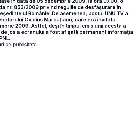
heiase în data de 05 decembrie 2009, la ora 07.00, o
zia nr. 853/2009 privind regulile de desfăşurare în
Preşedintelui României.De asemenea, postul UNU TV a
senatorului Ovidius Mărcuţianu, care era invitatul
embrie 2009. Astfel, deşi în timpul emisiunii acesta a
 de jos a ecranului a fost afişată permanent informaţia
 PNL.
i de publicitate.