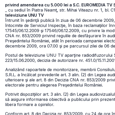
privind amendarea cu 5.000 lei a S.C. EUROMEDIA TV S
_ cu sediul în Piatra Neamţ, str. Mihai Viteazu nr. 1, bl.
televiziune UNU TV
Întrunit în şedinţă publică în ziua de 06 decembrie 2009, 
întocmite de Serviciul Inspecţie, în baza reclamaţiilor î
17545/06.12.2009 şi 17546/06.12.2009, cu privire la mod
CNA nr. 853/2009 privind regulile de desfăşurare în aud
Preşedintelui României, atât în perioada campaniei electo
decembrie 2009, ora 07.00 şi pe parcursul zilei de 06 de
Postul de televiziune UNU TV aparţine radiodifuzorului
223/15.06.2000, decizia de autorizare nr. 451.0/15.11.200
Analizând rapoartele de monitorizare, membrii Consiliu
S.R.L. a încălcat prevederile art. 3 alin. (2) din Legea au
ulterioare şi ale art. 8 din Decizia CNA nr. 853/2009 pri
electorale pentru alegerea Preşedintelui României.
Potrivit dispoziţiilor art. 3 alin. (2) din Legea audiovizualu
să asigure informarea obiectivă a publicului prin prezen
libera formare a opiniilor.
Conform art. 8 din Decizia nr. 853/2009, cu 24 de ore în