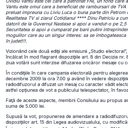
Ovidiu Vantu este cel care a patronat FNI, un fond care a 
Vantu este omul care a beneficiat de rambursari de TVA d
preluat impreuna cu Liviu Luca o buna parte din Petrom 
Realitatea TV si ziarul Cotidianul **** Dinu Patriciu a cu
datorii de la Guvernul Nastase si apoi a vandut-o pe 2,5 
Securitatea si apoi a cumparat pe bani putini intreprinder
mogulilor care au un singur interes: sa se imbogateasca s
în judet!!!.
Vizionând cele două ediţii ale emisiunii „Studio electoral”
încălcat în mod flagrant dispoziţiile art. 8 din Decizia nr.
ziua votării sunt interzise difuzarea oricăror mesaje cu c
În condiţiile în care campania electorală pentru alegere
decembrie 2009 la ora 7.00 şi având în vedere dispoziţiil
radiodifuzorul a difuzat un mesaj cu caracter vădit elec
astfel opţiunea de vot a publicului telespectator, în fav
Faţă de aceste aspecte, membrii Consiliului au propus
suma de 5.000 lei.
Supusă la vot, propunerea de amendare a radiodifuzorului
dispoziţiilor art. 15 din Legea audiovizualului, cu modificăr