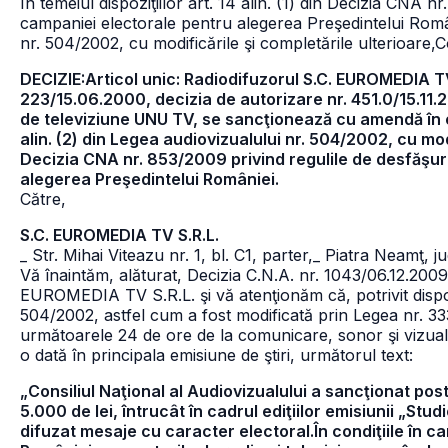
În temeiul dispoziţiilor art. 14 alin. (1) din Decizia CNA 
campaniei electorale pentru alegerea Preşedintelui României
nr. 504/2002, cu modificările şi completările ulterioare,
C
DECIZIE:Articol unic: Radiodifuzorul S.C. EUROMEDIA TV S
223/15.06.2000, decizia de autorizare nr. 451.0/15.11.2
de televiziune UNU TV, se sancţionează cu amendă în cu
alin. (2) din Legea audiovizualului nr. 504/2002, cu modi
Decizia CNA nr. 853/2009 privind regulile de desfăşur
alegerea Preşedintelui României.
Către,
S.C. EUROMEDIA TV S.R.L.
_ Str. Mihai Viteazu nr. 1, bl. C1, parter,
_ Piatra Neamţ, j
Vă înaintăm, alăturat, Decizia C.N.A. nr. 1043/06.12.2009
EUROMEDIA TV S.R.L. şi vă atenţionăm că, potrivit dispoziţi
504/2002, astfel cum a fost modificată prin Legea nr. 333
următoarele 24 de ore de la comunicare, sonor şi vizual, 
o dată în principala emisiune de ştiri, următorul text:
„Consiliul Naţional al Audiovizualului a sancţionat p
5.000 de lei, întrucât în cadrul ediţiilor emisiunii „Stu
difuzat mesaje cu caracter electoral.În condiţiile în 