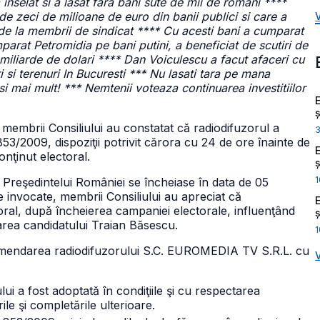
inselat si a lasat fara bani sute de mii de romani ****
e zeci de milioane de euro din banii publici si care a
de la membrii de sindicat **** Cu acesti bani a cumparat
mparat Petromidia pe bani putini, a beneficiat de scutiri de
miliarde de dolari **** Dan Voiculescu a facut afaceri cu
i si terenuri In Bucuresti *** Nu lasati tara pe mana
i mai mult! *** Nemtenii voteaza continuarea investitiilor
ș
, membrii Consiliului au constatat că radiodifuzorul a
 853/2009, dispoziţii potrivit cărora cu 24 de ore înainte de
onţinut electoral.
ș
1
a Preşedintelui României se încheiase în data de 05
e invocate, membrii Consiliului au apreciat că
toral, după încheierea campaniei electorale, influenţând
ș
oarea candidatului Traian Băsescu.
1
 amendarea radiodifuzorului S.C. EUROMEDIA TV S.R.L. cu
 a fost adoptată în condiţiile şi cu respectarea
ile şi completările ulterioare.