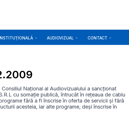
INSTITUȚIONALĂ
AUDIOVIZUAL
CONTACT
12.2009
nsiliul Național al Audiovizualului a sancționat
R.L cu somație publică, întrucât în rețeaua de cablu
ograme fără a fi înscrise în oferta de servicii și fără
ucturii acesteia, iar alte programe, deși înscrise în