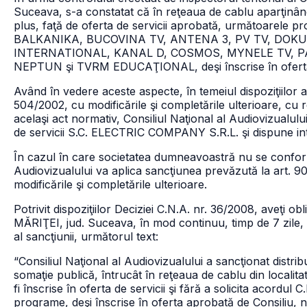
Suceava, s-a constatat că în reţeaua de cablu aparţin
plus, faţă de oferta de servicii aprobată, următoare
BALKANIKA, BUCOVINA TV, ANTENA 3, PV TV, DOKU K
INTERNATIONAL, KANAL D, COSMOS, MYNELE TV, P
NEPTUN şi TVRM EDUCAŢIONAL, deşi înscrise în oferta d
Având în vedere aceste aspecte, în temeiul dispoziţiilor art. 
504/2002, cu modificările şi completările ulterioare, cu r
acelaşi act normativ, Consiliul Naţional al Audiovizualulu
de servicii S.C. ELECTRIC COMPANY S.R.L. şi dispune intr
În cazul în care societatea dumneavoastră nu se conform
Audiovizualului va aplica sancţiunea prevăzută la art. 90
modificările şi completările ulterioare.
Potrivit dispoziţiilor Deciziei C.N.A. nr. 36/2008, aveţi ob
MĂRIŢEI, jud. Suceava, în mod continuu, timp de 7 zile, 
al sancţiunii, următorul text:
“Consiliul Naţional al Audiovizualului a sancţionat dist
somaţie publică, întrucât în reţeaua de cablu din locali
fi înscrise în oferta de servicii şi fără a solicita acordul C
programe, deşi înscrise în oferta aprobată de Consiliu, 