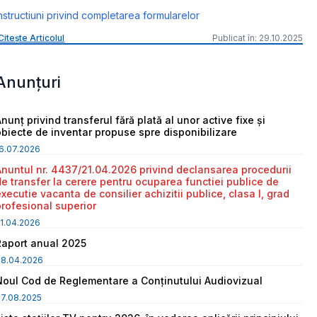
nstructiuni privind completarea formularelor
Citește Articolul
Publicat în: 29.10.2025
Anunțuri
nunț privind transferul fără plată al unor active fixe și
obiecte de inventar propuse spre disponibilizare
6.07.2026
Anuntul nr. 4437/21.04.2026 privind declansarea procedurii
de transfer la cerere pentru ocuparea functiei publice de
executie vacanta de consilier achizitii publice, clasa I, grad
profesional superior
1.04.2026
Raport anual 2025
08.04.2026
Noul Cod de Reglementare a Conținutului Audiovizual
7.08.2025