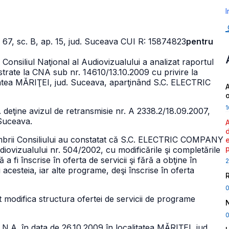
I
 67, sc. B, ap. 15, jud. Suceava CUI R: 15874823
pentru
Consiliul Naţional al Audiovizualului a analizat raportul
istrate la CNA sub nr. 14610/13.10.2009 cu privire la
tatea MĂRIŢEI, jud. Suceava, aparţinând S.C. ELECTRIC
A
1
deţine avizul de retransmisie nr. A 2338.2/18.09.2007,
 Suceava.
embrii Consiliului au constatat că S.C. ELECTRIC COMPANY
udiovizualului nr. 504/2002, cu modificările şi completările
a fi înscrise în oferta de servicii şi fără a obţine în
2
 acesteia, iar alte programe, deşi înscrise în oferta
pot modifica structura ofertei de servicii de programe
0
C.N.A. în data de 26.10.2009 în localitatea MĂRIŢEI, jud.