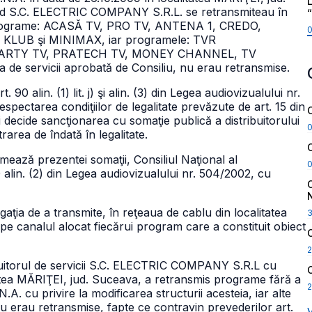
L
ând S.C. ELECTRIC COMPANY S.R.L. se retransmiteau în
le programe: ACASĂ TV, PRO TV, ANTENA 1, CREDO,
LUB şi MINIMAX, iar programele: TVR
ARTY TV, PRATECH TV, MONEY CHANNEL, TV
e servicii aprobată de Consiliu, nu erau retransmise.
90 alin. (1) lit. j) şi alin. (3) din Legea audiovizualului nr.
espectarea condiţiilor de legalitate prevăzute de art. 15 din
i decide sancţionarea cu somaţie publică a distribuitorului
area de îndată în legalitate.
ează prezentei somaţii, Consiliul Naţional al
 alin. (2) din Legea audiovizualului nr. 504/2002, cu
ligaţia de a transmite, în reţeaua de cablu din localitatea
pe canalul alocat fiecărui program care a constituit obiect
2
ribuitorul de servicii S.C. ELECTRIC COMPANY S.R.L cu
tatea MĂRIŢEI, jud. Suceava, a retransmis programe fără a
2
.N.A. cu privire la modificarea structurii acesteia, iar alte
nu erau retransmise, fapte ce contravin prevederilor art.