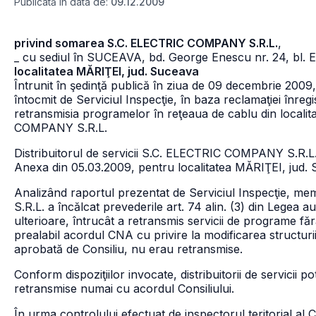
Publicată în data de:
09.12.2009
privind somarea S.C. ELECTRIC COMPANY S.R.L.
,
_ cu sediul în SUCEAVA, bd. George Enescu nr. 24, bl. E
localitatea MĂRIŢEI, jud. Suceava
Întrunit în şedinţă publică în ziua de 09 decembrie 2009, 
întocmit de Serviciul Inspecţie, în baza reclamaţiei înreg
retransmisia programelor în reţeaua de cablu din locali
COMPANY S.R.L.
Distribuitorul de servicii S.C. ELECTRIC COMPANY S.R.L. 
Anexa din 05.03.2009, pentru localitatea MĂRIŢEI, jud.
Analizând raportul prezentat de Serviciul Inspecţie, m
S.R.L. a încălcat prevederile art. 74 alin. (3) din Legea a
ulterioare, întrucât a retransmis servicii de programe fără 
prealabil acordul CNA cu privire la modificarea structurii
aprobată de Consiliu, nu erau retransmise.
Conform dispoziţiilor invocate, distribuitorii de servicii 
retransmise numai cu acordul Consiliului.
În urma controlului efectuat de inspectorul teritorial al 