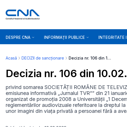
DESPRE CNA
INFORMAȚII PUBLICE
INTEGRITATE 
Acasă
DECIZII de sancționare
Decizia nr. 106 din 10.02.2009
Decizia nr. 106 din 10.0
privind somarea SOCIETĂȚII ROMÂNE DE TELEVIZIUN
emisiunea informativă „Jurnalul TVR”” din 21 ianuarie
organizat de promoția 2008 a Universității „1 Decemb
reglementărilor audiovizuale referitoare la dreptul la 
unor imagini din viața privată a persoanei fără a av