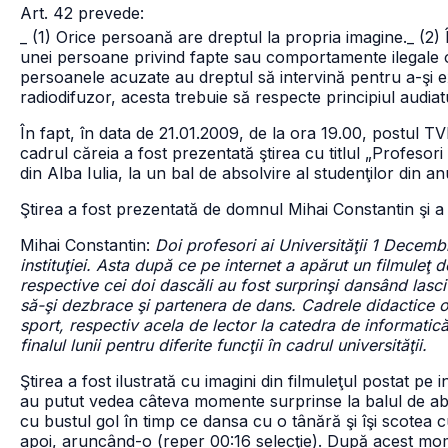
Art. 42 prevede:
_ (1) Orice persoană are dreptul la propria imagine.
_ (2)
unei persoane privind fapte sau comportamente ilegale or
persoanele acuzate au dreptul să intervină pentru a-şi 
radiodifuzor, acesta trebuie să respecte principiul audiat
În fapt, în data de 21.01.2009, de la ora 19.00, postul T
cadrul căreia a fost prezentată ştirea cu titlul „Profesori
din Alba Iulia, la un bal de absolvire al studenţilor din a
Ştirea a fost prezentată de domnul Mihai Constantin şi a
Mihai Constantin:
Doi profesori ai Universităţii 1 Decembr
instituţiei. Asta după ce pe internet a apărut un filmuleţ de
respective cei doi dascăli au fost surprinşi dansând lasci
să-şi dezbrace şi partenera de dans. Cadrele didactice o
sport, respectiv acela de lector la catedra de informatic
finalul lunii pentru diferite funcţii în cadrul universităţii.
Ştirea a fost ilustrată cu imagini din filmuleţul postat pe 
au putut vedea câteva momente surprinse la balul de abso
cu bustul gol în timp ce dansa cu o tânără şi îşi scotea 
apoi, aruncând-o (reper 00:16 selecţie). După acest mome