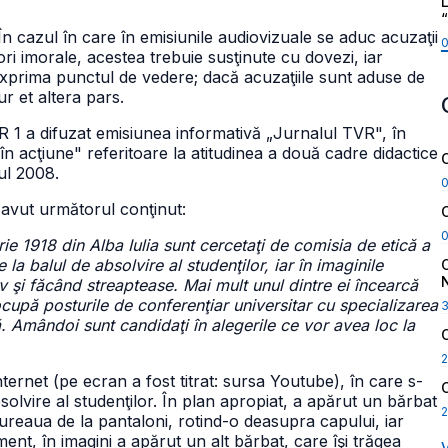
L
 În cazul în care în emisiunile audiovizuale se aduc acuzaţii
i imorale, acestea trebuie susţinute cu dovezi, iar
exprima punctul de vedere; dacă acuzaţiile sunt aduse de
ur et altera pars.
VR 1 a difuzat emisiunea informativă „Jurnalul TVR", în
 în acţiune" referitoare la atitudinea a două cadre didactice
nul 2008.
 avut următorul conţinut:
ie 1918 din Alba Iulia sunt cercetaţi de comisia de etică a
 la balul de absolvire al studenţilor, iar în imaginile
v şi făcând streaptease. Mai mult unul dintre ei încearcă
cupă posturile de conferenţiar universitar cu specializarea
ă. Amândoi sunt candidaţi în alegerile ce vor avea loc la
2
internet (pe ecran a fost titrat: sursa Youtube), în care s-
lvire al studenţilor. În plan apropiat, a apărut un bărbat
2
cureaua de la pantaloni, rotind-o deasupra capului, iar
nt, în imagini a apărut un alt bărbat, care îşi trăgea