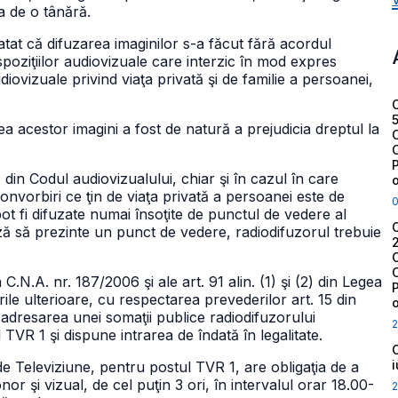
a de o tânără.
atat că difuzarea imaginilor s-a făcut fără acordul
poziţiilor audiovizuale care interzic în mod expres
iovizuale privind viaţa privată şi de familie a persoanei,
 acestor imagini a fost de natură a prejudicia dreptul la
1 din Codul audiovizualului, chiar şi în cazul în care
nvorbiri ce ţin de viaţa privată a persoanei este de
 pot fi difuzate numai însoţite de punctul de vedere al
uză să prezinte un punct de vedere, radiodifuzorul trebuie
a C.N.A. nr. 187/2006 şi ale art. 91 alin. (1) şi (2) din Legea
ile ulterioare, cu respectarea prevederilor art. 15 din
e adresarea unei somaţii publice radiodifuzorului
2
 şi dispune intrarea de îndată în legalitate.
e Televiziune, pentru postul TVR 1, are obligaţia de a
r şi vizual, de cel puţin 3 ori, în intervalul orar 18.00-
2