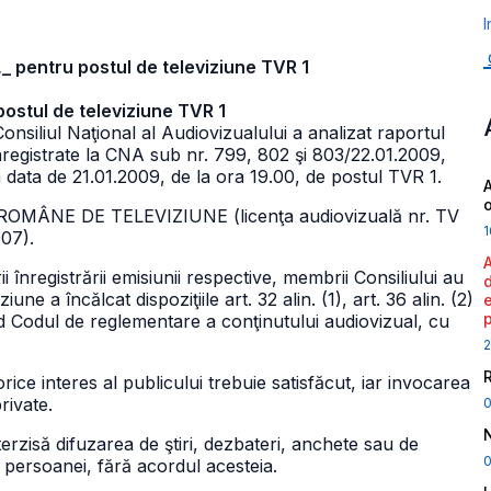
I
pentru postul de televiziune TVR 1
postul de televiziune TVR 1
onsiliul Naţional al Audiovizualului a analizat raportul
înregistrate la CNA sub nr. 799, 802 şi 803/22.01.2009,
 data de 21.01.2009, de la ora 19.00, de postul TVR 1.
A
I ROMÂNE DE TELEVIZIUNE (licenţa audiovizuală nr. TV
1
007).
i înregistrării emisiunii respective, membrii Consiliului au
 a încălcat dispoziţiile art. 32 alin. (1), art. 36 alin. (2)
ind Codul de reglementare a conţinutului audiovizual, cu
2
rice interes al publicului trebuie satisfăcut, iar invocarea
rivate.
terzisă difuzarea de ştiri, dezbateri, anchete sau de
0
a persoanei, fără acordul acesteia.