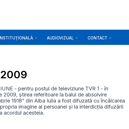
INSTITUȚIONALĂ
AUDIOVIZUAL
CONTACT
2.2009
E - pentru postul de televiziune TVR 1 - în
 2009, știrea referitoare la balul de absolvire
rie 1918” din Alba Iulia a fost difuzată cu încălcarea
propria imagine al persoanei și la interdicția difuzării
ea acordul acesteia.