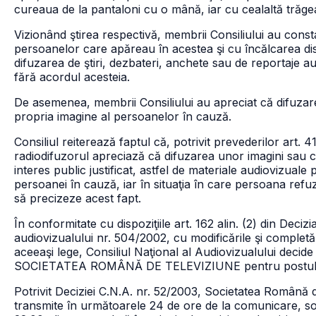
cureaua de la pantaloni cu o mână, iar cu cealaltă trăge
Vizionând ştirea respectivă, membrii Consiliului au const
persoanelor care apăreau în acestea şi cu încălcarea dis
difuzarea de ştiri, dezbateri, anchete sau de reportaje aud
fără acordul acesteia.
De asemenea, membrii Consiliului au apreciat că difuzarea
propria imagine al persoanelor în cauză.
Consiliul reiterează faptul că, potrivit prevederilor art. 4
radiodifuzorul apreciază că difuzarea unor imagini sau co
interes public justificat, astfel de materiale audiovizuale
persoanei în cauză, iar în situaţia în care persoana ref
să precizeze acest fapt.
În conformitate cu dispoziţiile art. 162 alin. (2) din Decizi
audiovizualului nr. 504/2002, cu modificările şi completăr
aceeaşi lege, Consiliul Naţional al Audiovizualului decid
SOCIETATEA ROMÂNĂ DE TELEVIZIUNE pentru postul TVR 1
Potrivit Deciziei C.N.A. nr. 52/2003, Societatea Română d
transmite în următoarele 24 de ore de la comunicare, sono