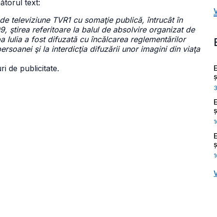
ătorul text:
 de televiziune TVR1 cu somaţie publică, întrucât în
, ştirea referitoare la balul de absolvire organizat de
 Iulia a fost difuzată cu încălcarea reglementărilor
rsoanei şi la interdicţia difuzării unor imagini din viaţa
i de publicitate.
ș
ș
1
ș
1