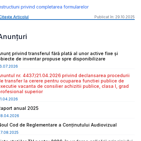
nstructiuni privind completarea formularelor
Citește Articolul
Publicat în: 29.10.2025
Anunțuri
nunț privind transferul fără plată al unor active fixe și
obiecte de inventar propuse spre disponibilizare
6.07.2026
Anuntul nr. 4437/21.04.2026 privind declansarea procedurii
de transfer la cerere pentru ocuparea functiei publice de
executie vacanta de consilier achizitii publice, clasa I, grad
profesional superior
1.04.2026
Raport anual 2025
08.04.2026
Noul Cod de Reglementare a Conținutului Audiovizual
7.08.2025