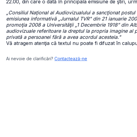
22.00, din care o dată în principala emisiune de ştiri, urm
„Consiliul Naţional al Audiovizualului a sancţionat postul
emisiunea informativă „Jurnalul TVR" din 21 ianuarie 2009
promoţia 2008 a Universităţii „1 Decembrie 1918” din Alba
audiovizuale referitoare la dreptul la propria imagine al pe
privată a persoanei fără a avea acordul acesteia."
Vă atragem atenţia că textul nu poate fi difuzat în calupur
Ai nevoie de clarificări?
Contactează-ne