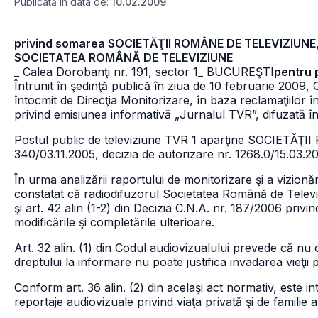
Publicată în data de:
10.02.2009
privind somarea SOCIETĂŢII ROMÂNE DE TELEVIZIUNE,_ 
SOCIETATEA ROMÂNĂ DE TELEVIZIUNE
_ Calea Dorobanţi nr. 191, sector 1
_ BUCUREŞTI
pentru 
Întrunit în şedinţă publică în ziua de 10 februarie 2009, C
întocmit de Direcţia Monitorizare, în baza reclamaţiilor 
privind emisiunea informativă „Jurnalul TVR”, difuzată în
Postul public de televiziune TVR 1 aparţine SOCIETĂŢI
340/03.11.2005, decizia de autorizare nr. 1268.0/15.03.2
În urma analizării raportului de monitorizare şi a vizionări
constatat că radiodifuzorul Societatea Română de Televiziune
şi art. 42 alin (1-2) din Decizia C.N.A. nr. 187/2006 priv
modificările şi completările ulterioare.
Art. 32 alin. (1) din Codul audiovizualului prevede că nu o
dreptului la informare nu poate justifica invadarea vieţii p
Conform art. 36 alin. (2) din acelaşi act normativ, este in
reportaje audiovizuale privind viaţa privată şi de familie 