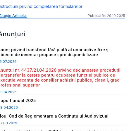
nstructiuni privind completarea formularelor
Citește Articolul
Publicat în: 29.10.2025
Anunțuri
nunț privind transferul fără plată al unor active fixe și
obiecte de inventar propuse spre disponibilizare
6.07.2026
Anuntul nr. 4437/21.04.2026 privind declansarea procedurii
de transfer la cerere pentru ocuparea functiei publice de
executie vacanta de consilier achizitii publice, clasa I, grad
profesional superior
1.04.2026
Raport anual 2025
08.04.2026
Noul Cod de Reglementare a Conținutului Audiovizual
7.08.2025