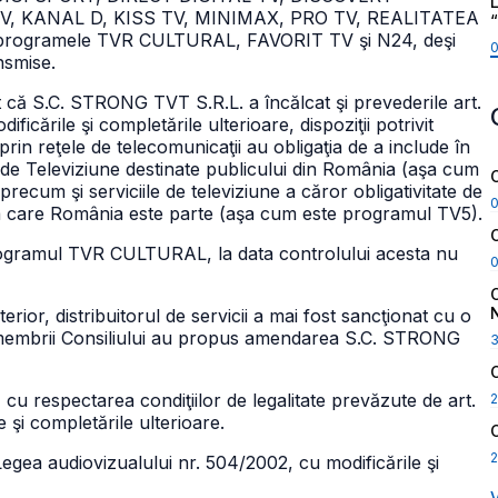
L
V, KANAL D, KISS TV, MINIMAX, PRO TV, REALITATEA
programele TVR CULTURAL, FAVORIT TV şi N24, deşi
nsmise.
t că S.C. STRONG TVT S.R.L. a încălcat şi prevederile art.
ficările şi completările ulterioare, dispoziţii potrivit
prin reţele de telecomunicaţii au obligaţia de a include în
 de Televiziune destinate publicului din România (aşa cum
m şi serviciile de televiziune a căror obligativitate de
e la care România este parte (aşa cum este programul TV5).
iz programul TVR CULTURAL, la data controlului acesta nu
ior, distribuitorul de servicii a mai fost sancţionat cu o
, membrii Consiliului au propus amendarea S.C. STRONG
 respectarea condiţiilor de legalitate prevăzute de art.
2
 şi completările ulterioare.
2
 din Legea audiovizualului nr. 504/2002, cu modificările şi