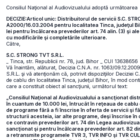
Consiliul Naţional al Audiovizualului adoptă următoarea
DECIZIE:Articol unic: Distribuitorul de servicii S.C. ST
A2000/16.03.2004 pentru localitatea Tinca, judeţul 
lei pentru încălcarea prevederilor art. 74 alin. (3) şi al
cu modificările şi completările ulterioare.
Către,
S.C. STRONG TVT S.R.L.
_ Tinca, str. Republicii nr. 78, jud. Bihor
_ CUI 13638656
Vă înaintăm, alăturat, Decizia C.N.A. nr. 1063/09.12.2
S.R.L. şi vă atenţionăm că, potrivit dispoziţiilor Deciziei 
de cablu din localitatea Tinca, judeţul Bihor, în mod cont
care a constituit obiect al sancţiunii, următorul text:
„Consiliul Naţional al Audiovizualului a sancţionat dis
în cuantum de 10.000 lei, întrucât în reţeaua de cablu d
de programe fără a fi înscrise în oferta de servicii şi f
structurii acesteia, iar alte programe, deşi înscrise î
ce contravin prevederilor art. 74 din Legea audiovizual
sancţionat şi pentru încălcarea prevederilor art. 82 di
a retransmite programele TVR 3, TVR INFO şi TVR CUL