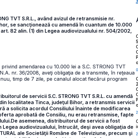
RONG TVT S.R.L., având avizul de retransmisie nr.
Bihor, se sancţionează cu amendă în cuantum de 10.000
e art. 82 alin. (1) din Legea audiovizualului nr. 504/2002,
009 privind amendarea cu 10.000 lei a S.C. STRONG TVT
C.N.A. nr. 36/2008, aveţi obligaţia de a transmite, în reţeaua
inuu, timp de 7 zile, pe canalul alocat fiecărui program
tribuitorul de servicii S.C. STRONG TVT S.R.L. cu amendă
in localitatea Tinca, judeţul Bihor, a retransmis servicii
ără a solicita acordul Consiliului înainte de modificarea
2
n oferta aprobată de Consiliu, nu erau retransmise, fapte
ului.De asemenea, distribuitorul de servicii a fost
n Legea audiovizualului, întrucât, deşi avea obligaţia de
TURAL ale Societăţii Române de Televiziune, precum şi
2