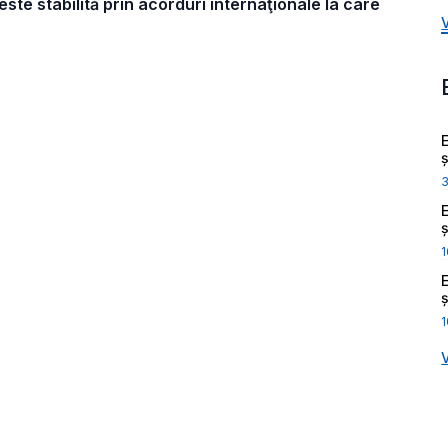
ste stabilită prin acorduri internaţionale la care
ș
ș
1
ș
1