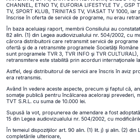
CHANNEL, ETNO TV, EUFORIA LIFESTYLE TV , GSP T
TV, SPORT KLUB, TRINITAS TV, VIASAT TV 1000, iar 
înscrise în oferta de servicii de programe, nu erau retra
În baza aceluiaşi raport, membrii Consiliului au constata
82 alin. (1) din Legea audiovizualului nr. 504/2002, cu modi
cărora distribuitorii care retransmit servicii de programe 
ofertă şi de a retransmite programele Societăţii Române
sunt programele TVR 3, TVR INFO şi TVR CULTURAL), precu
retransmitere este stabilită prin acorduri internaţional
Astfel, deşi distribuitorul de servicii are înscris în av
era retransmis.
Având în vedere aceste aspecte, precum şi faptul că, anter
somaţie publică pentru încălcarea aceloraşi prevederi
TVT S.R.L. cu suma de 10.000 lei.
Supusă la vot, propunerea de amendare a fost adoptată cu
15 din Legea audiovizualului nr. 504/2002, cu modificările
În temeiul dispoziţiilor art. 90 alin. (1) lit. j) şi alin. (2)
completările ulterioare,