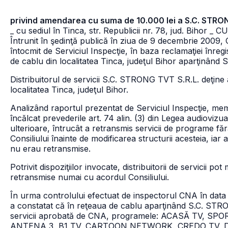
privind amendarea cu suma de 10.000 lei a S.C. STRO
_ cu sediul în Tinca, str. Republicii nr. 78, jud. Bihor
_ CU
Întrunit în şedinţă publică în ziua de 9 decembrie 2009, C
întocmit de Serviciul Inspecţie, în baza reclamaţiei înreg
de cablu din localitatea Tinca, judeţul Bihor aparţinân
Distribuitorul de servicii S.C. STRONG TVT S.R.L. deţine
localitatea Tinca, judeţul Bihor.
Analizând raportul prezentat de Serviciul Inspecţie, me
încălcat prevederile art. 74 alin. (3) din Legea audiovizua
ulterioare, întrucât a retransmis servicii de programe fără 
Consiliului înainte de modificarea structurii acesteia, iar
nu erau retransmise.
Potrivit dispoziţiilor invocate, distribuitorii de servicii p
retransmise numai cu acordul Consiliului.
În urma controlului efectuat de inspectorul CNA în data d
a constatat că în reţeaua de cablu aparţinând S.C. STRO
servicii aprobată de CNA, programele: ACASĂ TV, S
ANTENA 3, B1 TV, CARTOON NETWORK, CREDO TV, D