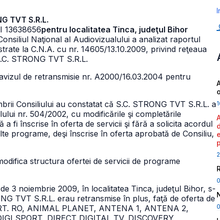
I
NG TVT S.R.L.
I 13638656
pentru localitatea Tinca, judeţul Bihor
onsiliul Naţional al Audiovizualului a analizat raportul
istrate la C.N.A. cu nr. 14605/13.10.2009, privind reţeaua
d S.C. STRONG TVT S.R.L.
 avizul de retransmisie nr. A2000/16.03.2004 pentru
A
mbrii Consiliului au constatat că S.C. STRONG TVT S.R.L. a
1
lului nr. 504/2002, cu modificările şi completările
a fi înscrise în oferta de servicii şi fără a solicita acordul
 alte programe, deşi înscrise în oferta aprobată de Consiliu,
2
ot modifica structura ofertei de servicii de programe
e 3 noiembrie 2009, în localitatea Tinca, judeţul Bihor, s-
NG TVT S.R.L. erau retransmise în plus, faţă de oferta de
0
PORT. RO, ANIMAL PLANET, ANTENA 1, ANTENA 2,
IGI SPORT, DIRECT DIGITAL TV, DISCOVERY