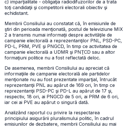
c) imparţialitate - obligaţia radiodifuzorilor de a trata
toţi candidaţii şi competitorii electorali obiectiv şi
echidistant.
Membrii Consiliului au constatat că, în emisiunile de
ştiri din perioada menţionată, postul de televiziune MIX
2 a transmis numai informaţii despre activităţile de
campanie electorală a reprezentanţilor PNL, PSD-PC,
PD-L, PRM, PVE şi PNGCD, în timp ce activitatea de
campanie electorală a UDMR şi PNŢCD sau a altor
formaţiuni politice nu a fost reflectată deloc.
De asemenea, membrii Consiliului au apreciat că
informaţiile de campanie electorală ale partidelor
menţionate nu au fost prezentate imparţial, întrucât
reprezentanţii PNL au apărut de 169 ori, în timp ce
reprezentanţii PSD-PC şi PD-L au apărut de 17 şi,
respectiv, 18 ori, ai PNGCD de 5 ori, ai PRM de 6 ori,
iar cei ai PVE au apărut o singură dată.
Analizând raportul cu privire la respectarea
principiului asigurării pluralismului politic, în cadrul
emisiunilor de dezbatere, membrii Consiliului au mai