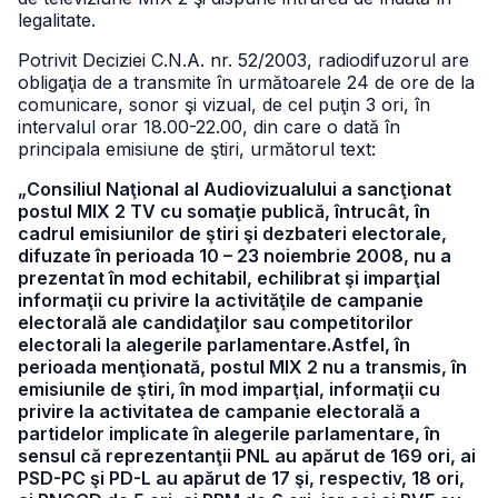
legalitate.
Potrivit Deciziei C.N.A. nr. 52/2003, radiodifuzorul are
obligaţia de a transmite în următoarele 24 de ore de la
comunicare, sonor şi vizual, de cel puţin 3 ori, în
intervalul orar 18.00-22.00, din care o dată în
principala emisiune de ştiri, următorul text:
„Consiliul Naţional al Audiovizualului a sancţionat
postul MIX 2 TV cu somaţie publică, întrucât, în
cadrul emisiunilor de ştiri şi dezbateri electorale,
difuzate în perioada 10 – 23 noiembrie 2008, nu a
prezentat în mod echitabil, echilibrat şi imparţial
informaţii cu privire la activităţile de campanie
electorală ale candidaţilor sau competitorilor
electorali la alegerile parlamentare.Astfel, în
perioada menţionată, postul MIX 2 nu a transmis, în
emisiunile de ştiri, în mod imparţial, informaţii cu
privire la activitatea de campanie electorală a
partidelor implicate în alegerile parlamentare, în
sensul că reprezentanţii PNL au apărut de 169 ori, ai
PSD-PC şi PD-L au apărut de 17 şi, respectiv, 18 ori,