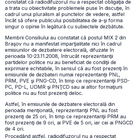
constatat că radiodifuzorul nu a respectat obligaţia de
a trata cu obiectivitate problemele puse în discuţie, în
cadrul unui pluralism al punctelor de vedere, astfel
încât să ofere publicului posibilitatea de a-şi forma
singur o opinie în legătură cu subiectele dezbătute.
Membrii Consiliului au constatat că postul MIX 2 din
Braşov nu a manifestat imparţialitate nici în cadrul
emisiunilor de dezbatere electorală, difuzate în
perioada 10-23.11.2008, întrucât reprezentanţii
partidelor politice nu au beneficiat de condiţii de
exprimare echitabile, în sensul că au fost prezenţi în
emisiunile de dezbateri numai reprezentanţii PNL,
PRM, PVE şi PNG-CD, în timp ce reprezentanţii PSD-
PC, PD-L, UDMR şi PNŢCD sau ai altor formaţiuni
politice nu au fost prezenţi deloc.
Astfel, în emisiunile de dezbatere electorală din
perioada menţionată, reprezentanţii PNL au fost
prezenţi de 25 ori, în timp ce reprezentanţii PRM au
fost prezenţi de 9 ori, ai PVE de 5 ori, iar cei ai PNGCD
de 4 ori.
Procedând astfel, radiodifuzorul nu a respectat