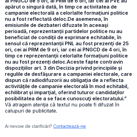
ai PNGCD de 5 ori, ai PRM de 6 ori, iar cei ai PVE au
apărut o singură dată, în timp ce activitatea de
campanie electorală a celorlalte formaţiuni politice
nu a fost reflectată deloc.De asemenea, în
emisiunile de dezbateri difuzate în aceeaşi
perioadă, reprezentanţii partidelor politice nu au
beneficiat de condiţii de exprimare echitabile, în
sensul că reprezentanţii PNL au fost prezenţi de 25
ori, cei ai PRM de 9 ori, iar cei ai PNGCD de 4 ori, în
timp ce reprezentanţii celorlalte formaţiuni politice
nu au fost prezenţi deloc.Aceste fapte contravin
dispoziţiilor art. 3 din Decizia privind principiile şi
regulile de desfăşurare a campaniei electorale, care
dispun că radiodifuzorii au obligaţia de a reflecta
activităţile de campanie electorală în mod echitabil,
echilibrat şi imparţial, oferind tuturor candidaţilor
posibilitatea de a se face cunoscuţi electoratului.”
Vă atragem atenţia că textul nu poate fi difuzat în
calupuri de publicitate.
Ai nevoie de clarificări?
Contactează-ne