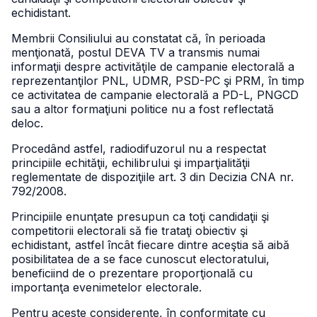
echidistant.
Membrii Consiliului au constatat că, în perioada
menţionată, postul DEVA TV a transmis numai
informaţii despre activităţile de campanie electorală a
reprezentanţilor PNL, UDMR, PSD-PC şi PRM, în timp
ce activitatea de campanie electorală a PD-L, PNGCD
sau a altor formaţiuni politice nu a fost reflectată
deloc.
Procedând astfel, radiodifuzorul nu a respectat
principiile echităţii, echilibrului şi imparţialităţii
reglementate de dispoziţiile art. 3 din Decizia CNA nr.
792/2008.
Principiile enunţate presupun ca toţi candidaţii şi
competitorii electorali să fie trataţi obiectiv şi
echidistant, astfel încât fiecare dintre aceştia să aibă
posibilitatea de a se face cunoscut electoratului,
beneficiind de o prezentare proporţională cu
importanţa evenimetelor electorale.
Pentru aceste considerente, în conformitate cu