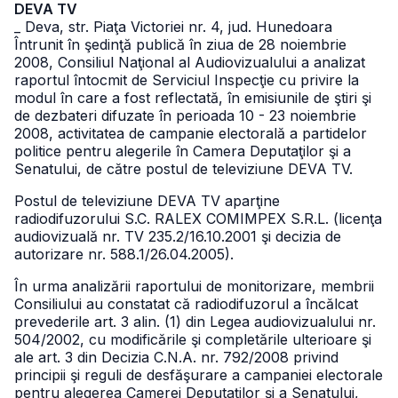
DEVA TV
_ Deva, str. Piaţa Victoriei nr. 4, jud. Hunedoara
Întrunit în şedinţă publică în ziua de 28 noiembrie
2008, Consiliul Naţional al Audiovizualului a analizat
raportul întocmit de Serviciul Inspecţie cu privire la
modul în care a fost reflectată, în emisiunile de ştiri şi
de dezbateri difuzate în perioada 10 - 23 noiembrie
2008, activitatea de campanie electorală a partidelor
politice pentru alegerile în Camera Deputaţilor şi a
Senatului, de către postul de televiziune DEVA TV.
Postul de televiziune DEVA TV aparţine
radiodifuzorului S.C. RALEX COMIMPEX S.R.L. (licenţa
audiovizuală nr. TV 235.2/16.10.2001 şi decizia de
autorizare nr. 588.1/26.04.2005).
În urma analizării raportului de monitorizare, membrii
Consiliului au constatat că radiodifuzorul a încălcat
prevederile art. 3 alin. (1) din Legea audiovizualului nr.
504/2002, cu modificările şi completările ulterioare şi
ale art. 3 din Decizia C.N.A. nr. 792/2008 privind
principii şi reguli de desfăşurare a campaniei electorale
pentru alegerea Camerei Deputaţilor şi a Senatului,