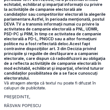
echitabil, echilibrat şi imparţial informaţii cu privire
la activităţile de campanie electorală ale
candidaţilor sau competitorilor electorali la alegerile
parlamentare.Astfel, în perioada menţionată, postul
DEVA TV a transmis informaţii numai cu privire la
activitatea de campanie electorală a PNL, UDMR,
PSD-PC şi PRM, în timp ce activitatea de campanie
electorală a PD-L, PNGCD sau a altor formaţiuni
politice nu a fost reflectată deloc.Acest fapt
contravine dispoziţiilor art. 3 din Decizia privind
principiile şi regulile de desfăşurare a campaniei
electorale, care dispun că radiodifuzorii au obligaţia
de a reflecta activităţile de campanie electorală în
mod echitabil, echilibrat şi imparţial, oferind tuturor
candidaţilor posibilitatea de a se face cunoscuţi
electoratului.
Vă atragem atenţia că textul nu poate fi difuzat în
calupuri de publicitate.
PREŞEDINTE,
RĂSVAN POPESCU