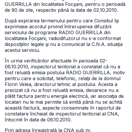
GUERRILLA din localitatea Focşani, pentru o perioadă
de 90 de zile, respectiv până la data de 02.10.2010.
După expirarea termenului pentru care Consiliul îşi
exprimase acordul privind întreruperea difuzării
serviciului de programe RADIO GUERRILLA din
localitatea Focşani, radiodifuzorul nu s-a conformat
dispoziţiilor legale şi nu a comunicat la C.N.A. situaţia
acestui serviciu.
În urma verificărilor efectuate în perioada 02-
06.10.2010, inspectorul teritorial a constatat că nu a
fost reluată emisia postului RADIO GUERRILLA, motiv
pentru care a solicitat, telefonic, relaţii de la domnul
Florin Velea, directorul tehnic al postului. Acesta a
precizat că nu a fost reluată emisia, deoarece nu a
plătit factura pentru energia electrică, iar asociaţia de
locatari nu le mai permite să emită până nu se achită
această factură, aspecte consemnate în raportul de
constatare încheiat de inspectorul teritorial al CNA,
întocmit în data de 06.10.2010.
Prin adresa înregistrată la CNA sub nr.