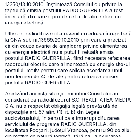
13350/13.10.2010, înştiinţează Consiliul cu privire la
faptul că emisia postului RADIO GUERRILLA a fost
înreruptă din cauza problemelor de alimentare cu
energia electrică.
Ulterior, radiodifuzorul a revenit cu adresa înregistrată
la CNA sub nr.13669/20.10.2010 prin care a precizat
că din cauza avariei de amploare privind alimentarea
cu energie electrică nu a putut fi reluată emisia
postului RADIO GUERRILLA, fiind necesară refacerea
racordului electric care alimentează cu energie site-ul
postului, motiv pentru care solicită acordarea unui
nou termen de 45 de zile pentru reluarea emisiei
postului RADIO GUERRILLA.
Analizând această situaţie, membrii Consiliului au
considerat că radiodifuzorul S.C. REALITATEA MEDIA
S.A. nu a respectat obligaţia legală prevăzută de
dispoziţiile art. 57 alin. (1) lit. b) din Legea
audiovizualului, în sensul că a întrerupt difuzarea
serviciului de programe RADIO GUERRILLA, din
localitatea Focşani, judeţul Vrancea, pentru 90 de zile,
din motive de natură tehnică, fără ca, la expirarea