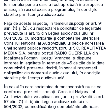
termenului pentru care a fost aprobată întreruperea
emisiei, să reia difuzarea programului, în condiţiile
stabilite prin licenţa audiovizuală.
Faţă de aceste aspecte, în temeiul dispoziţiilor art. 91
alin. (1) şi (2), cu respectarea condiţiilor de legalitate
prevăzute la art. 15 din Legea audiovizualului nr.
504/2002, cu modificările şi completările ulterioare,
Consiliul Naţional al Audiovizualului decide adresarea
unei somaţii publice radiodifuzorului S.C. REALITATEA
MEDIA S.A. pentru postul RADIO GUERRILLA din
localitatea Focşani, judeţul Vrancea, şi dispune
intrarea în legalitate în termen de 45 de zile de la data
comunicării prezentei decizii, în sensul respectării
obligaţiilor din domeniul audiovizualului, în condiţiile
stabilite prin licenţa audiovizuală.
În cazul în care societatea dumneavoastră nu se va
conforma prezentei somaţii, Consiliul Naţional al
Audiovizualului va aplica sancţiunea prevăzută la art.
57 alin. (1) lit. b) din Legea audiovizualului nr.
504/2002, cu modificările şi completările ulterioare.