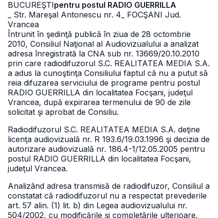
BUCUREŞTI
pentru postul RADIO GUERRILLA
_ Str. Mareşal Antonescu nr. 4
_ FOCŞANI Jud.
Vrancea
Întrunit în şedinţă publică în ziua de 28 octombrie
2010, Consiliul Naţional al Audiovizualului a analizat
adresa înregistrată la CNA sub nr. 13669/20.10.2010
prin care radiodifuzorul S.C. REALITATEA MEDIA S.A.
a adus la cunoştinţa Consiliului faptul că nu a putut să
reia difuzarea serviciului de programe pentru postul
RADIO GUERRILLA din localitatea Focşani, judeţul
Vrancea, după expirarea termenului de 90 de zile
solicitat şi aprobat de Consiliu.
Radiodifuzorul S.C. REALITATEA MEDIA S.A. deţine
licenţa audiovizuală nr. R 193.6/19.03.1996 şi decizia de
autorizare audiovizuală nr. 186.4-1/12.05.2005 pentru
postul RADIO GUERRILLA din localitatea Focşani,
judeţul Vrancea.
Analizând adresa transmisă de radiodifuzor, Consiliul a
constatat că radiodifuzorul nu a respectat prevederile
art. 57 alin. (1) lit. b) din Legea audiovizualului nr.
504/2002, cu modificările şi completările ulterioare.