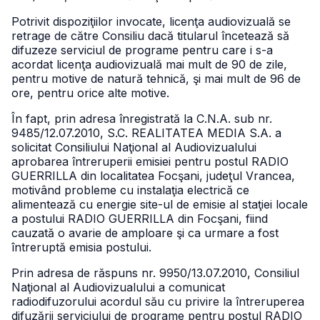
Potrivit dispoziţiilor invocate, licenţa audiovizuală se
retrage de către Consiliu dacă titularul încetează să
difuzeze serviciul de programe pentru care i s-a
acordat licenţa audiovizuală mai mult de 90 de zile,
pentru motive de natură tehnică, şi mai mult de 96 de
ore, pentru orice alte motive.
În fapt, prin adresa înregistrată la C.N.A. sub nr.
9485/12.07.2010, S.C. REALITATEA MEDIA S.A. a
solicitat Consiliului Naţional al Audiovizualului
aprobarea întreruperii emisiei pentru postul RADIO
GUERRILLA din localitatea Focşani, judeţul Vrancea,
motivând probleme cu instalaţia electrică ce
alimentează cu energie site-ul de emisie al staţiei locale
a postului RADIO GUERRILLA din Focşani, fiind
cauzată o avarie de amploare şi ca urmare a fost
întreruptă emisia postului.
Prin adresa de răspuns nr. 9950/13.07.2010, Consiliul
Naţional al Audiovizualului a comunicat
radiodifuzorului acordul său cu privire la întreruperea
difuzării serviciului de programe pentru postul RADIO