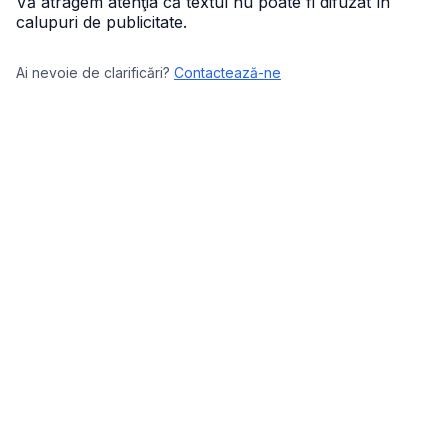
Vă atragem atenţia că textul nu poate fi difuzat în
calupuri de publicitate.
Ai nevoie de clarificări?
Contactează-ne