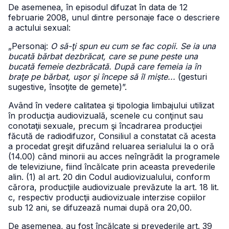
De asemenea, în episodul difuzat în data de 12
februarie 2008, unul dintre personaje face o descriere
a actului sexual:
„Personaj:
O să-ţi spun eu cum se fac copii. Se ia una
bucată bărbat dezbrăcat, care se pune peste una
bucată femeie dezbrăcată. După care femeia ia în
braţe pe bărbat, uşor şi începe să îl mişte...
(gesturi
sugestive, însoţite de gemete)”.
Având în vedere calitatea şi tipologia limbajului utilizat
în producţia audiovizuală, scenele cu conţinut sau
conotaţii sexuale, precum şi încadrarea producţiei
făcută de radiodifuzor, Consiliul a constatat că acesta
a procedat greşit difuzând reluarea serialului la o oră
(14.00) când minorii au acces neîngrădit la programele
de televiziune, fiind încălcate prin aceasta prevederile
alin. (1) al art. 20 din Codul audiovizualului, conform
cărora, producţiile audiovizuale prevăzute la art. 18 lit.
c, respectiv producţii audiovizuale interzise copiilor
sub 12 ani, se difuzează numai după ora 20,00.
De asemenea, au fost încălcate şi prevederile art. 39