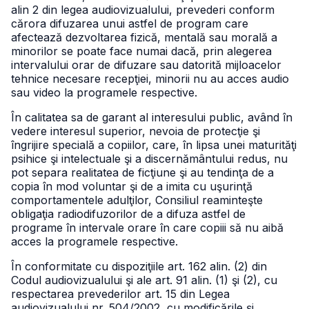
alin 2 din legea audiovizualului, prevederi conform
cărora difuzarea unui astfel de program care
afectează dezvoltarea fizică, mentală sau morală a
minorilor se poate face numai dacă, prin alegerea
intervalului orar de difuzare sau datorită mijloacelor
tehnice necesare recepţiei, minorii nu au acces audio
sau video la programele respective.
În calitatea sa de garant al interesului public, având în
vedere interesul superior, nevoia de protecţie şi
îngrijire specială a copiilor, care, în lipsa unei maturităţi
psihice şi intelectuale şi a discernământului redus, nu
pot separa realitatea de ficţiune şi au tendinţa de a
copia în mod voluntar şi de a imita cu uşurinţă
comportamentele adulţilor, Consiliul reaminteşte
obligaţia radiodifuzorilor de a difuza astfel de
programe în intervale orare în care copiii să nu aibă
acces la programele respective.
În conformitate cu dispoziţiile art. 162 alin. (2) din
Codul audiovizualului şi ale art. 91 alin. (1) şi (2), cu
respectarea prevederilor art. 15 din Legea
audiovizualului nr. 504/2002, cu modificările şi