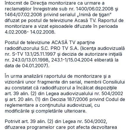
întocmit de Direcţia monitorizare ca urmare a
reclamaţiilor înregistrate sub nr. 1400/06.02.2008 şi
1464/07.02.2008 privind serialul „Inimă de ţigan”
difuzat pe postul de televiziune Acasă TV. Raportul de
monitorizare a vizat episoadele difuzate în perioada
4.02.2008- 14.02.2008.
Postul de televiziune ACASĂ TV aparţine
radiodifuzorului S.C. PRO TV S.A. (licenţa audiovizuală
nr. S-TV 13.1/25.11.1997 şi decizia de autorizare iniţială
nr. 243.0/13.01.1998, 243.1-1/15.04.2004 eliberată la
data de 04.01.2007).
În urma analizării raportului de monitorizare şi a
vizionării unor fragmente din serial, membrii Consiliului
au constatat că radiodifuzorul a încălcat dispoziţiile
art. 39 alin. (2) din Legea audiovizualului nr. 504/2002
şi art. 20 alin. (1) din Decizia 187/2006 privind Codul de
reglementare a conţinutului audiovizual, cu
modificările şi completările ulterioare.
Potrivit art. 39 alin. (2) din Legea nr. 504/2002,
difuzarea programelor care pot afecta dezvoltarea