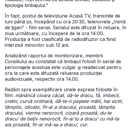
tipologia limbajului.”
În fapt, postul de televiziune Acasă TV, transmite de
luni până joi, începând cu ora 20:30, telenovela „Inimă
de ţigan” - film serial. Serialul este difuzat în reluare, în
ziua următoare, cu începere de la ora 14:00.
Producţia a fost clasificată de radiodifuzor ca fiind
interzisă minorilor sub 12 ani.
Analizând raportul de monitorizare, membrii
Consiliului au constatat că limbajul folosit în serial de
personajele acestuia este vulgar şi neadecvat pentru
ora la care este difuzată reluarea producţiei
audiovizuale, respectiv ora 14.00.
Redăm spre exemplificare unele expresii folosite în
film:
mănâncă cioara căcat, dă-te dracu, fă, imbecil,
cretin, curvă ordinară, dă-te-n paştele mătii, hai sictir,
tâmpito, idioato, fir-ai a dracului, proastă, tâmpita
dracului, vierme nenorocit, cioară proastă, du-te
dracu’ de beţiv nenorocit, fir-ai tu a dracu’ cu mă-ta
aia proastă, fir-ar mă-sa a dracu’, cur.