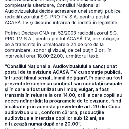
completările ulterioare, Consiliul Naţional al
Audiovizualului decide adresarea unei somaţii publice
radiodifuzorului S.C. PRO TV S.A. pentru postul
ACASĂ TV şi dispune intrarea de îndată în legalitate.
Potrivit Deciziei CNA nr. 52/2003 radiodifuzorul S.C.
PRO TV S.A., pentru postul ACASĂ TV, are obligaţia
de a transmite în următoarele 24 de ore de la
comunicare, sonor şi vizual, de cel puţin 3 ori, în
intervalul orar 18.00-22.00, următorul text:
“Consiliul Naţional al Audiovizualului a sancţionat
postul de televiziune ACASĂ TV cu somaţie publică,
întrucât filmul serial „Inimă de ţigan”, în care au fost
prezentate scene cu conţinut sau conotaţii sexuale
şi în care a fost utilizat un limbaj vulgar, a fost
transmis în reluare la ora 14,00, oră la care copiii au
acces neîngrădit la programele de televiziune, fiind
încălcate prin aceasta prevederile art. 20 din Codul
audiovizualului, conform cărora, producţiile
audiovizuale interzise copiilor sub 12 ani, se
difuzează numai după ora 20,00”.