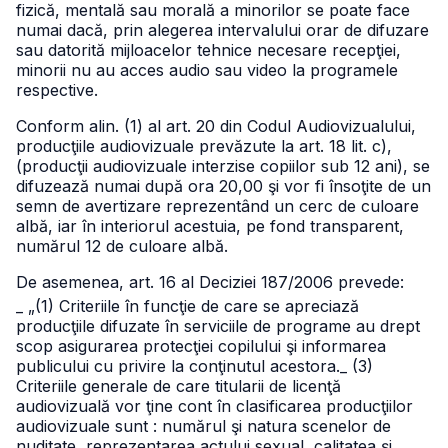
fizică, mentală sau morală a minorilor se poate face
numai dacă, prin alegerea intervalului orar de difuzare
sau datorită mijloacelor tehnice necesare recepţiei,
minorii nu au acces audio sau video la programele
respective.
Conform alin. (1) al art. 20 din Codul Audiovizualului,
producţiile audiovizuale prevăzute la art. 18 lit. c),
(producţii audiovizuale interzise copiilor sub 12 ani), se
difuzează numai după ora 20,00 şi vor fi însoţite de un
semn de avertizare reprezentând un cerc de culoare
albă, iar în interiorul acestuia, pe fond transparent,
numărul 12 de culoare albă.
De asemenea, art. 16 al Deciziei 187/2006 prevede:
_ „(1) Criteriile în funcţie de care se apreciază
producţiile difuzate în serviciile de programe au drept
scop asigurarea protecţiei copilului şi informarea
publicului cu privire la conţinutul acestora.
_ (3)
Criteriile generale de care titularii de licenţă
audiovizuală vor ţine cont în clasificarea producţiilor
audiovizuale sunt : numărul şi natura scenelor de
nuditate, reprezentarea actului sexual, calitatea şi