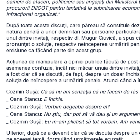
oameni de afaceri, politicieni sau angajaţi din Ministerul
procurorii DIICOT pentru tentativă la subminarea economie
infracţional organizat."
După toate aceste discuţii, care păreau să constituie dezv
natură penală a unor demnitari sau persoane particulare 
unul dintre invitaţi, respectiv dl. Mugur Ciuvică, a spus 
pronunţat o soluţie, respectiv neînceperea urmăririi pen
emisiune ca făcând parte din acest grup.
Acţiunea de manipulare a opiniei publice făcută de post 
asemenea confuzie, încât nici măcar unuia dintre invitaţ
a fost clar că se discută, de fapt, despre un dosar înch
soluţia de neîncepere a urmăririi penale. Atunci când a î
Cozmin Guşă:
Ca să nu am senzaţia că ne facem de râs ai
_ Oana Stancu:
E închis.
_ Cozmin Guşă:
Vorbim degeaba despre el?
_ Oana Stancu:
Nu ştiu, dar pot să vă dau şi un argumen
_ Cozmin Guşă:
Eu m-am plictisit să tot vorbim. Am ven
Ulterior, după ce a devenit clar că se discuta despre u
pe aceeaşi temă, formulând următoarele acuzaţii: