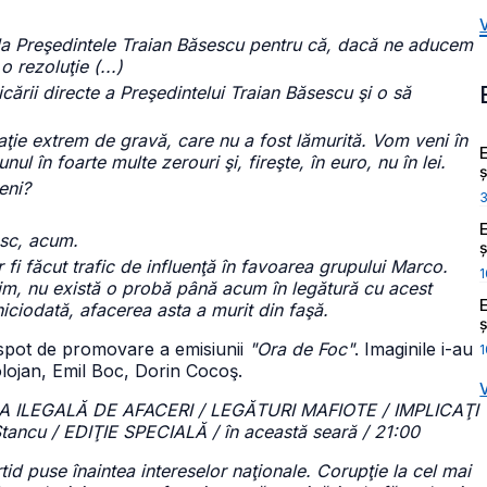
c la Preşedintele Traian Băsescu pentru că, dacă ne aducem
 rezoluţie (...)
ării directe a Preşedintelui Traian Băsescu şi o să
aţie extrem de gravă, care nu a fost lămurită. Vom veni în
nul în foarte multe zerouri şi, fireşte, în euro, nu în lei.
ș
eni?
esc, acum.
ș
fi făcut trafic de influenţă în favoarea grupului Marco.
1
tim, nu există o probă până acum în legătură cu acest
 niciodată, afacerea asta a murit din faşă.
ș
n spot de promovare a emisiunii
"Ora de Foc"
. Imaginile i-au
1
lojan, Emil Boc, Dorin Cocoş.
 ILEGALĂ DE AFACERI / LEGĂTURI MAFIOTE / IMPLICAŢI
tancu / EDIŢIE SPECIALĂ / în această seară / 21:00
tid puse înaintea intereselor naţionale. Corupţie la cel mai