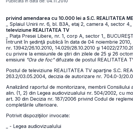
Publicată în data de:
04.11.2010
privind amendarea cu 10.000 lei a S.C. REALITATEA ME
_ Splaiul Unirii nr. 6, bl. B3A, etaj 2, camera 4, sector 4
_
televiziune REALITATEA TV
_ Piaţa Presei Libere, nr. 1, corp A, sector 1
_ BUCUREŞT
Întrunit în şedinţă publică în data de 04 noiembrie 2010, C
nr. 13942/26.10.2010, 14.029/28.10.2010 şi 14022/27.10.2
cu privire la emisiunile de ştiri din zilele de 25 şi 26 oct
emisiunii
"Ora de foc"
difuzate de postul REALITATEA T
Postul de televiziune REALITATEA TV aparţine S.C. REA
263.2/03.05.2004, decizia de autorizare nr. 704.0-3/20.
Analizând raportul de monitorizare, membrii Consiliului au
alin. (1, 2) din Legea audiovizualului nr. 504/2002, cu modif
art. 30 din Decizia nr. 187/2006 privind Codul de regleme
completările ulterioare.
Potrivit dispoziţiilor invocate:
_ - Legea audiovizualului