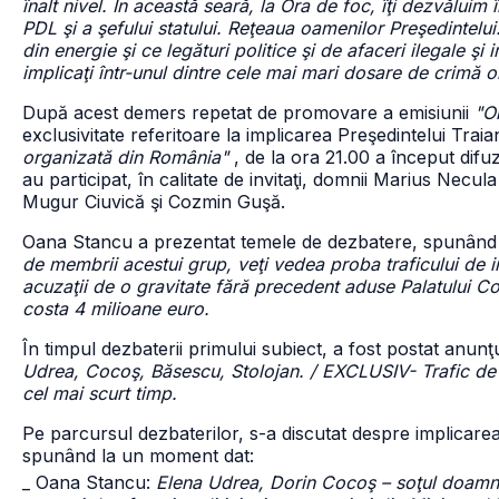
înalt nivel. În această seară, la Ora de foc, îţi dezvălui
PDL şi a şefului statului. Reţeaua oamenilor Preşedintelui.
din energie şi ce legături politice şi de afaceri ilegale şi
implicaţi într-unul dintre cele mai mari dosare de crimă 
După acest demers repetat de promovare a emisiunii
"O
exclusivitate referitoare la implicarea Preşedintelui Tra
organizată din România"
, de la ora 21.00 a început difu
au participat, în calitate de invitaţi, domnii Marius Ne
Mugur Ciuvică şi Cozmin Guşă.
Oana Stancu a prezentat temele de dezbatere, spunând
de membrii acestui grup, veţi vedea proba traficului de in
acuzaţii de o gravitate fără precedent aduse Palatului Co
costa 4 milioane euro.
În timpul dezbaterii primului subiect, a fost postat anunţ
Udrea, Cocoş, Băsescu, Stolojan. / EXCLUSIV- Trafic de in
cel mai scurt timp.
Pe parcursul dezbaterilor, s-a discutat despre implicar
spunând la un moment dat:
_ Oana Stancu:
Elena Udrea, Dorin Cocoş – soţul doamnei