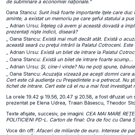
de subminare a economiei naţionale."
Oana Stancu:
Sunt însă foarte importante iţele care du
aminte, a existat un memoriu pe care şeful statului a pus o
_ Adrian Ursu:
Înţeleg că avem şi această dovadă a implic
prezentaţi nişte indicii, diseară?
_ Oana Stancu:
Există mai mult decât atât. Există o acuz
această seară cu preţul intrării la Palatul Cotroceni. Este u
_ Adrian Ursu:
Există un bilet de intrare la Palatul Cotroc
_ Oana Stancu:
Există un bilet de intrare foarte scump...
_ Adrian Ursu:
Şi, cine-l vinde? Nu ne poţi spune, bănui
_ Oana Stancu:
Acuzaţia vizează pe aceşti domni care ar 
Cert este că audienţa cu Preşedintele s-a petrecut. Nu ş
tichet de intrare. Cert este că el nu a mai fost investigat
La orele 19.42 şi 19.56, 20.47 şi 20.58, a fost difuzat u
prezentat pe Elena Udrea, Traian Băsescu, Theodor Sto
Texte afişate, succesiv, pe imagini:
CEA MAI MARE REŢEA
POLITICIENI PD-L. Carton de final: Ora de foc cu Oana S
Voce din off:
Afaceri de miliarde de euro. Interese de par