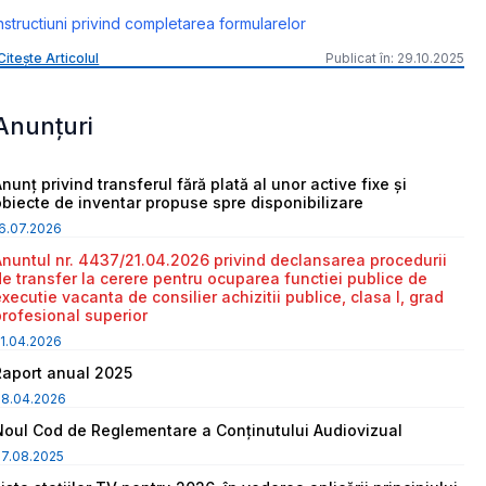
nstructiuni privind completarea formularelor
Citește Articolul
Publicat în: 29.10.2025
Anunțuri
nunț privind transferul fără plată al unor active fixe și
obiecte de inventar propuse spre disponibilizare
6.07.2026
Anuntul nr. 4437/21.04.2026 privind declansarea procedurii
de transfer la cerere pentru ocuparea functiei publice de
executie vacanta de consilier achizitii publice, clasa I, grad
profesional superior
1.04.2026
Raport anual 2025
08.04.2026
Noul Cod de Reglementare a Conținutului Audiovizual
7.08.2025