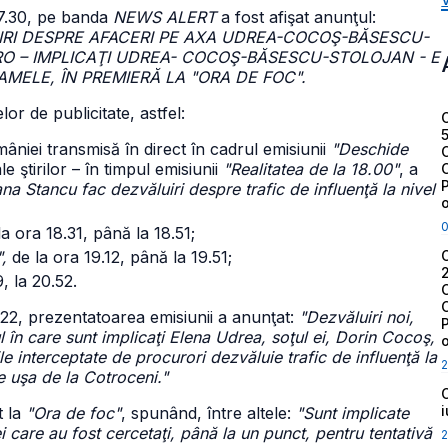
17.30, pe banda
NEWS ALERT
a fost afişat anunţul:
LUIRI DESPRE AFACERI PE AXA UDREA-COCOŞ-BĂSESCU-
RO – IMPLICAŢI UDREA- COCOŞ-BĂSESCU-STOLOJAN - E
MELE, ÎN PREMIERĂ LA "ORA DE FOC".
or de publicitate, astfel:
âniei transmisă în direct în cadrul emisiunii
"Deschide
e ştirilor – în timpul emisiunii
"Realitatea de la 18.00"
, a
 Stancu fac dezvăluiri despre trafic de influenţă la nivel
la ora 18.31, până la 18.51;
,
de la ora 19.12, până la 19.51;
, la 20.52.
.22, prezentatoarea emisiunii a anunţat:
"Dezvăluiri noi,
 în care sunt implicaţi Elena Udrea, soţul ei, Dorin Cocoş,
e interceptate de procurori dezvăluie trafic de influenţă la
2
de uşa de la Cotroceni."
t la
"Ora de foc"
, spunând, între altele:
"Sunt implicate
i care au fost cercetaţi, până la un punct, pentru tentativă
2