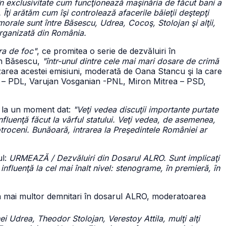
m în exclusivitate cum funcţionează maşinăria de făcut bani a
 Îţi arătăm cum îşi controlează afacerile băieţii deştepţi
 imorale sunt între Băsescu, Udrea, Cocoş, Stolojan şi alţii,
organizată din România.
ra de foc"
, ce promitea o serie de dezvăluiri în
ian Băsescu,
"într-unul dintre cele mai mari dosare de crimă
zarea acestei emisiuni, moderată de Oana Stancu şi la care
cula – PDL, Varujan Vosganian -PNL, Miron Mitrea – PSD,
 la un moment dat:
"Veţi vedea discuţii importante purtate
fluenţă făcut la vârful statului. Veţi vedea, de asemenea,
troceni. Bunăoară, intrarea la Preşedintele României ar
ul:
URMEAZĂ / Dezvăluiri din Dosarul ALRO. Sunt implicaţi
fluenţă la cel mai înalt nivel: stenograme, în premieră, în
ea mai multor demnitari în dosarul ALRO, moderatoarea
 Udrea, Theodor Stolojan, Verestoy Attila, mulţi alţi