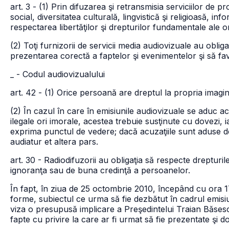
art. 3 - (1) Prin difuzarea şi retransmisia serviciilor de p
social, diversitatea culturală, lingvistică şi religioasă, i
respectarea libertăţilor şi drepturilor fundamentale ale o
(2) Toţi furnizorii de servicii media audiovizuale au oblig
prezentarea corectă a faptelor şi evenimentelor şi să fav
_ - Codul audiovizualului
art. 42 - (1) Orice persoană are dreptul la propria imagin
(2) În cazul în care în emisiunile audiovizuale se aduc 
ilegale ori imorale, acestea trebuie susţinute cu dovezi,
exprima punctul de vedere; dacă acuzaţiile sunt aduse de
audiatur et altera pars.
art. 30 - Radiodifuzorii au obligaţia să respecte drepturil
ignoranţa sau de buna credinţă a persoanelor.
În fapt, în ziua de 25 octombrie 2010, începând cu ora 
forme, subiectul ce urma să fie dezbătut în cadrul emisiu
viza o presupusă implicare a Preşedintelui Traian Băsescu
fapte cu privire la care ar fi urmat să fie prezentate şi d