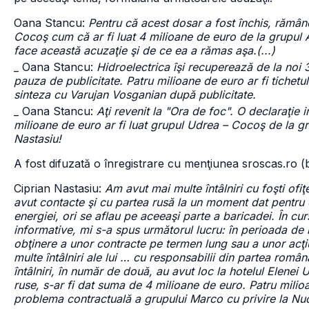
Oana Stancu:
Pentru că acest dosar a fost închis, rămâ
Cocoş cum că ar fi luat 4 milioane de euro de la grupu
face această acuzaţie şi de ce ea a rămas aşa.(...)
_ Oana Stancu:
Hidroelectrica îşi recuperează de la no
pauza de publicitate. Patru milioane de euro ar fi tichetu
sinteza cu Varujan Vosganian după publicitate.
_ Oana Stancu:
Aţi revenit la "Ora de foc". O declaraţie 
milioane de euro ar fi luat grupul Udrea – Cocoş de la g
Nastasiu!
A fost difuzată o înregistrare cu menţiunea sroscas.ro 
Ciprian Nastasiu:
Am avut mai multe întâlniri cu foşti ofiţ
avut contacte şi cu partea rusă la un moment dat pentru 
energiei, ori se aflau pe aceeaşi parte a baricadei. În cur
informative, mi s-a spus următorul lucru: în perioada de 
obţinere a unor contracte pe termen lung sau a unor acţiu
multe întâlniri ale lui … cu responsabilii din partea rom
întâlniri, în număr de două, au avut loc la hotelul Elenei
ruse, s-ar fi dat suma de 4 milioane de euro. Patru milioa
problema contractuală a grupului Marco cu privire la Nuclea