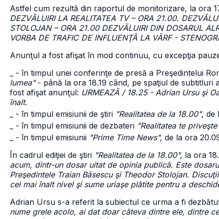
Astfel cum rezultă din raportul de monitorizare, la ora 
DEZVĂLUIRI LA REALITATEA TV – ORA 21.00. DEZVĂ
STOLOJAN – ORA 21.00 DEZVĂLUIRI DIN DOSARUL AL
VORBA DE TRAFIC DE INFLUENŢĂ LA VÂRF - STENOGRA
Anunţul a fost afişat în mod continuu, cu excepţia pauzel
_ - în timpul unei conferinţe de presă a Preşedintelui Rom
lumea"
- până la ora 18.19 când, pe spaţiul de subtitluri al
fost afişat anunţul:
URMEAZĂ / 18.25 - Adrian Ursu şi Oana
înalt.
_ - în timpul emisiunii de ştiri
"Realitatea de la 18.00"
, de 
_ - în timpul emisiunii de dezbateri
"Realitatea te priveşte"
_ - în timpul emisiunii
"Prime Time News",
de la ora 20.09
În cadrul ediţiei de ştiri
"Realitatea de la 18.00",
la ora 18
acum, dintr-un dosar uitat de opinia publică. Este dosarul
Preşedintele Traian Băsescu şi Theodor Stolojan. Discuţiil
cel mai înalt nivel şi sume uriaşe plătite pentru a deschi
Adrian Ursu s-a referit la subiectul ce urma a fi dezbătu
nume grele acolo, ai dat doar câteva dintre ele, dintre ce