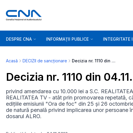
DESPRE CNA
INFORMAȚII PUBLICE
INTEGRITATE 
Acasă
DECIZII de sancționare
Decizia nr. 1110 din 04.11.2010
Decizia nr. 1110 din 04.1
privind amendarea cu 10.000 lei a S.C. REALITATEA
REALITATEA TV - atât prin promovarea repetată, cât și p
edițiile emisiunii "Ora de foc" din 25 și 26 octombri
de natură penală privind implicarea unor persoane în 
dosarul ALRO.