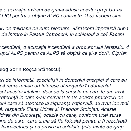
ne o acuzaţie extrem de gravă adusă acestui grup Udrea –
l ALRO pentru a obţine ALRO contracte. O să vedem cine
i 30 de milioane de euro pierdere. Rămânem împreună după
l de intrare în Palatul Cotroceni. În schimbul a ce? Facem
incendiară, o acuzaţie incendiară a procurorului Nastasiu, 4
rupul ALRO pentru ca ALRO să obţină ce şi-a dorit. Ciprian
(blog Sorin Roşca Stănescu):
eri de informaţii, specialişti în domeniul energiei şi care au
că reprezentau ori interese divergente în domeniul
sul acestei întâlniri, deci de la sursele pe care le-am avut
referinţă în care s-au demarat toate aceste proceduri de
ni care să atenteze la siguranţa naţională, au avut loc mai
ână, respectiv Elena Udrea şi Theodor Stolojan. Aceste
 Udrea din Bucureşti, ocazie cu care, conform unei surse
ne de euro, care urma să fie folosită pentru a fi rezolvată
relectrica şi cu privire la celelalte ţinte fixate de grup.