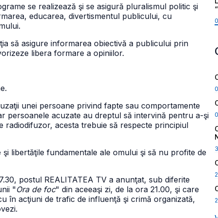
L
rograme se realizează şi se asigură pluralismul politic şi
nformarea, educarea, divertismentul publicului, cu
mului.
aţia să asigure informarea obiectivă a publicului prin
orizeze libera formare a opiniilor.
e.
acuzaţii unei persoane privind fapte sau comportamente
 iar persoanele acuzate au dreptul să intervină pentru a-şi
 radiodifuzor, acesta trebuie să respecte principiul
e şi libertăţile fundamentale ale omului şi să nu profite de
2
17.30, postul REALITATEA TV a anunţat, sub diferite
nii "
Ora de foc
" din aceeaşi zi, de la ora 21.00, şi care
 în acţiuni de trafic de influenţă şi crimă organizată,
2
ovezi.