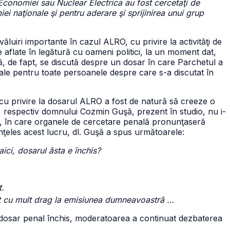
 Economiei sau Nuclear Electrica au fost cercetaţi de
i naţionale şi pentru aderare şi sprijinirea unui grup
ăluiri importante în cazul ALRO, cu privire la activităţi de
aflate în legătură cu oameni politici, la un moment dat,
că, de fapt, se discută despre un dosar în care Parchetul a
ale pentru toate persoanele despre care s-a discutat în
cu privire la dosarul ALRO a fost de natură să creeze o
i, respectiv domnului Cozmin Guşă, prezent în studio, nu i-
is, în care organele de cercetare penală pronunţaseră
nţeles acest lucru, dl. Guşă a spus următoarele:
ci, dosarul ăsta e închis?
t.
it cu mult drag la emisiunea dumneavoastră …
n dosar penal închis, moderatoarea a continuat dezbaterea