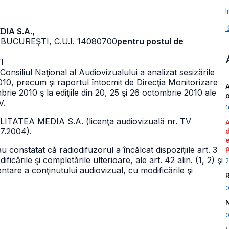
I
DIA S.A.,
 BUCUREŞTI, C.U.I. 14080700
pentru postul de
I
onsiliul Naţional al Audiovizualului a analizat sesizările
010, precum şi raportul întocmit de Direcţia Monitorizare
A
ombrie 2010 ş la ediţiile din 20, 25 şi 26 octombrie 2010 ale
V.
1
LITATEA MEDIA S.A. (licenţa audiovizuală nr. TV
07.2004).
 constatat că radiodifuzorul a încălcat dispoziţiile art. 3
icările şi completările ulterioare, ale art. 42 alin. (1, 2) şi
2
ntare a conţinutului audiovizual, cu modificările şi
0