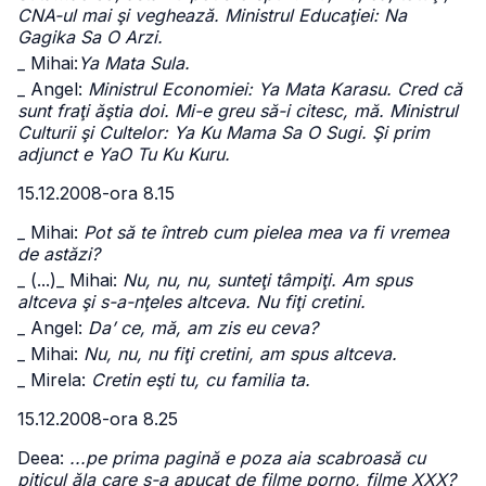
CNA-ul mai şi veghează. Ministrul Educaţiei: Na
Gagika Sa O Arzi.
_ Mihai:
Ya Mata Sula.
_ Angel:
Ministrul Economiei: Ya Mata Karasu. Cred că
sunt fraţi ăştia doi. Mi-e greu să-i citesc, mă. Ministrul
Culturii şi Cultelor: Ya Ku Mama Sa O Sugi. Şi prim
adjunct e YaO Tu Ku Kuru.
15.12.2008-ora 8.15
_ Mihai:
Pot să te întreb cum pielea mea va fi vremea
de astăzi?
_ (...)
_ Mihai:
Nu, nu, nu, sunteţi tâmpiţi. Am spus
altceva şi s-a-nţeles altceva. Nu fiţi cretini.
_ Angel:
Da’ ce, mă, am zis eu ceva?
_ Mihai:
Nu, nu, nu fiţi cretini, am spus altceva.
_ Mirela:
Cretin eşti tu, cu familia ta.
15.12.2008-ora 8.25
Deea:
...pe prima pagină e poza aia scabroasă cu
piticul ăla care s-a apucat de filme porno, filme XXX?