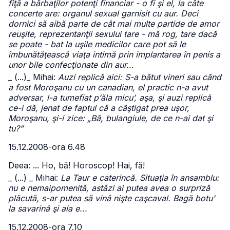
fiţă a bărbaţilor potenţi financiar - o fi şi el, la câte
concerte are: organul sexual garnisit cu aur. Deci
dornici să aibă parte de cât mai multe partide de amor
reuşite, reprezentanţii sexului tare - mă rog, tare dacă
se poate - bat la uşile medicilor care pot să le
îmbunătăţească viaţa intimă prin implantarea în penis a
unor bile confecţionate din aur...
_ (...)
_ Mihai:
Auzi replică aici: S-a bătut vineri sau când
a fost Moroşanu cu un canadian, el practic n-a avut
adversar, l-a tumefiat p’ăla micu’, aşa, şi auzi replică
ce-i dă, jenat de faptul că a câştigat prea uşor,
Moroşanu, şi-i zice: „Bă, bulangiule, de ce n-ai dat şi
tu?”
15.12.2008-ora 6.48
Deea: ... Ho, bă! Horoscop! Hai, fă!
_ (...)
_ Mihai:
La Taur e caterincă. Situaţia în ansamblu:
nu e nemaipomenită, astăzi ai putea avea o surpriză
plăcută, s-ar putea să vină nişte caşcaval. Bagă botu’
la savarină şi aia e...
15.12.2008-ora 7.10