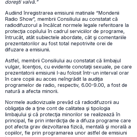
doreşti valvă.”
Audiind înregistrarea emisiunii matinale “Mondenii
Radio Show”, membrii Consiliului au constatat că
radiodifuzorul a încălcat normele legale referitoare la
protecţia copilului în cadrul serviciilor de programe,
întrucât, atât subiectele abordate, cât şi comentariile
prezentatorilor au fost total nepotrivite orei de
difuzare a emisiunii.
Astfel, membrii Consiliului au constatat că limbajul
vulgar, licenţios, cu evidente conotaţii sexuale, pe care
prezentatorii emisiunii l-au folosit într-un interval orar
în care copiii au acces neîngrădit la audiţia
programelor de radio, respectiv, 6.00-9.00, a fost de
natură a afecta minorii.
Normele audiovizuale prevăd că radiodifuzorii au
obligaţia de a ţine cont de calitatea şi tipologia
limbajului şi că protecţia minorilor se realizează în
principal, fie prin interdicţia de a difuza programe care
pot afecta grav dezvoltarea fizică, mentală şi morală a
copiilor, fie prin programarea unor astfel de emisiuni