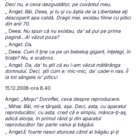
Deci nu, e ceva dezgustător, pe cuvântul meu.
_ Angel:
Băi, Deea, şi tu şi cu ăştia de la Libertatea aţi
descoperit apa caldă. Dragii mei, existau filme cu pitici
din anii 70.
_ Deea:
Nu spun că nu existau, da’ să pui pe prima
pagină...Ai văzut poza?
_ Angel:
Da
.
_ Deea:
Cum îl ţine ca pe un bebeluş gigant, înţelegi, în
braţe? Nu, e scabros.
_ Angel:
Da, da’ tu ştii că eu i-am văzut mătărânga
domnului. Deci, ştii cum e: mic-mic, da’ cade-n nas. Îi
ia tot sângele lu’ piticu’.
15.12.2008-ora 8.40
Angel:
„Moşu” Doroftei, ceva despre reproducere.
_ Mihai:
Băi, mi-e târşală, aşa. Deci, asta, cu aparatul
reproducător, cu asta, cred că e simplu, mânca-ţi-aş,
adică alonja, în primul rând şi din aparatul
reproducător fac parte valva şi băgăul.
_ Angel:
E foarte nasol atuncea când ai băgău şi-ţi