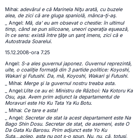
Mihai:
adevărul e că Marinela Niţu arată, cu buzele
alea, de zici că are gluga spaniolă, mânca-ţi-aş.
_ Angel:
Mă, da’ eu am obsevat o chestie: în ultimul
timp, când se pun silicoane, uneori operaţia eşuează,
în ce sens: există între ţâţe un şanţ imens, zici că e
Autostrada Soarelui.
15.12.2008-ora 7.25
Angel:
S-a ales guvernul japonez. Guvernul reprezintă,
uite, o coaliţie formaţă din 3 partide politice: Koyoshi,
Wakari şi Futushi. Da, mă, Koyoshi, Wakari şi Futushi.
_ Mihai:
Merge şi la guvernul nostru treaba asta.
_ Angel:
Uite ce au ei: Ministru de Război: Na Kotoru Ka
Osu, aşa. Avem prim adjunct la departamentul de
Moravuri este Ho Ku Tata Ya Ku Botu.
_ Mihai:
Ce tare e asta!
_ Angel:
Secretar de stat la acest departament este Na
Bago Shin Dosu. Secretar de stat, de asemeni, este O
Da Gata Ku Barosu. Prim adjunct este Yo Ku
Suta...aoleo, asta nu pot s-o spun. Nu, nu, că, totuşi,