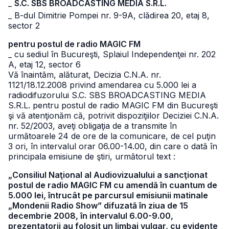
_
S.C. SBS BROADCASTING MEDIA S.R.L.
_ B-dul Dimitrie Pompei nr. 9-9A, clădirea 20, etaj 8,
sector 2
pentru postul de radio MAGIC FM
_ cu sediul în Bucureşti, Splaiul Independenţei nr. 202
A, etaj 12, sector 6
Vă înaintăm, alăturat, Decizia C.N.A. nr.
1121/18.12.2008 privind amendarea cu 5.000 lei a
radiodifuzorului S.C. SBS BROADCASTING MEDIA
S.R.L. pentru postul de radio MAGIC FM din Bucureşti
şi vă atenţionăm că, potrivit dispoziţiilor Deciziei C.N.A.
nr. 52/2003, aveţi obligaţia de a transmite în
următoarele 24 de ore de la comunicare, de cel puţin
3 ori, în intervalul orar 06.00-14.00, din care o dată în
principala emisiune de ştiri, următorul text :
„Consiliul Naţional al Audiovizualului a sancţionat
postul de radio MAGIC FM cu amendă în cuantum de
5.000 lei, întrucât pe parcursul emisiunii matinale
„Mondenii Radio Show” difuzată în ziua de 15
decembrie 2008, în intervalul 6.00-9.00,
prezentatorii au folosit un limbaj vulgar, cu evidente