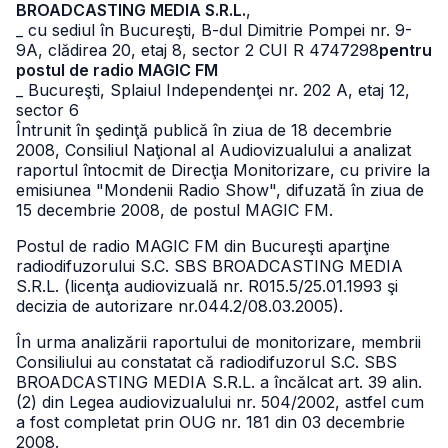
BROADCASTING MEDIA S.R.L.
,
_ cu sediul în Bucureşti, B-dul Dimitrie Pompei nr. 9-
9A, clădirea 20, etaj 8, sector 2 CUI R 4747298
pentru
postul de radio MAGIC FM
_ Bucureşti, Splaiul Independenţei nr. 202 A, etaj 12,
sector 6
Întrunit în şedinţă publică în ziua de 18 decembrie
2008, Consiliul Naţional al Audiovizualului a analizat
raportul întocmit de Direcţia Monitorizare, cu privire la
emisiunea "Mondenii Radio Show", difuzată în ziua de
15 decembrie 2008, de postul MAGIC FM.
Postul de radio MAGIC FM din Bucureşti aparţine
radiodifuzorului S.C. SBS BROADCASTING MEDIA
S.R.L. (licenţa audiovizuală nr. R015.5/25.01.1993 şi
decizia de autorizare nr.044.2/08.03.2005).
În urma analizării raportului de monitorizare, membrii
Consiliului au constatat că radiodifuzorul S.C. SBS
BROADCASTING MEDIA S.R.L. a încălcat art. 39 alin.
(2) din Legea audiovizualului nr. 504/2002, astfel cum
a fost completat prin OUG nr. 181 din 03 decembrie
2008.