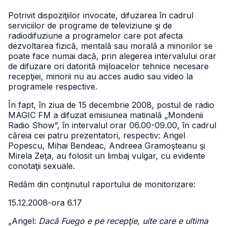
Potrivit dispoziţiilor invocate, difuzarea în cadrul
serviciilor de programe de televiziune şi de
radiodifuziune a programelor care pot afecta
dezvoltarea fizică, mentală sau morală a minorilor se
poate face numai dacă, prin alegerea intervalului orar
de difuzare ori datorită mijloacelor tehnice necesare
recepţiei, minorii nu au acces audio sau video la
programele respective.
În fapt, în ziua de 15 decembrie 2008, postul de radio
MAGIC FM a difuzat emisiunea matinală „Mondenii
Radio Show”, în intervalul orar 06.00-09.00, în cadrul
căreia cei patru prezentatori, respectiv: Angel
Popescu, Mihai Bendeac, Andreea Gramoşteanu şi
Mirela Zeţa, au folosit un limbaj vulgar, cu evidente
conotaţii sexuale.
Redăm din conţinutul raportului de monitorizare:
15.12.2008-ora 6.17
„Angel:
Dacă Fuego e pe recepţie, uite care e ultima