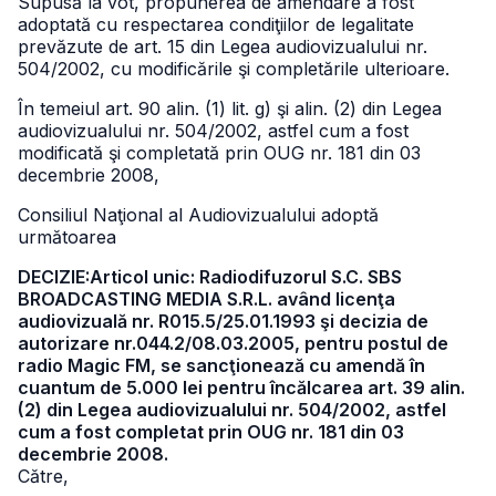
Supusă la vot, propunerea de amendare a fost
adoptată cu respectarea condiţiilor de legalitate
prevăzute de art. 15 din Legea audiovizualului nr.
504/2002, cu modificările şi completările ulterioare.
În temeiul art. 90 alin. (1) lit. g) şi alin. (2) din Legea
audiovizualului nr. 504/2002, astfel cum a fost
modificată şi completată prin OUG nr. 181 din 03
decembrie 2008,
Consiliul Naţional al Audiovizualului adoptă
următoarea
DECIZIE:Articol unic: Radiodifuzorul S.C. SBS
BROADCASTING MEDIA S.R.L. având licenţa
audiovizuală nr. R015.5/25.01.1993 şi decizia de
autorizare nr.044.2/08.03.2005, pentru postul de
radio Magic FM, se sancţionează cu amendă în
cuantum de 5.000 lei pentru încălcarea art. 39 alin.
(2) din Legea audiovizualului nr. 504/2002, astfel
cum a fost completat prin OUG nr. 181 din 03
decembrie 2008.
Către,