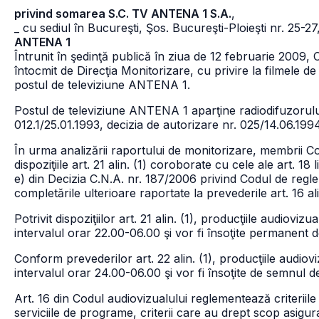
privind somarea S.C. TV ANTENA 1 S.A.
,
_ cu sediul în Bucureşti, Şos. Bucureşti-Ploieşti nr. 25-27
ANTENA 1
Întrunit în şedinţă publică în ziua de 12 februarie 2009, C
întocmit de Direcţia Monitorizare, cu privire la filmele d
postul de televiziune ANTENA 1.
Postul de televiziune ANTENA 1 aparţine radiodifuzorulu
012.1/25.01.1993, decizia de autorizare nr. 025/14.06.199
În urma analizării raportului de monitorizare, membrii Co
dispoziţiile art. 21 alin. (1) coroborate cu cele ale art. 18 li
e) din Decizia C.N.A. nr. 187/2006 privind Codul de regle
completările ulterioare raportate la prevederile art. 16 alin. 
Potrivit dispoziţiilor art. 21 alin. (1), producţiile audioviz
intervalul orar 22.00-06.00 şi vor fi însoţite permanent 
Conform prevederilor art. 22 alin. (1), producţiile audiovi
intervalul orar 24.00-06.00 şi vor fi însoţite de semnul de
Art. 16 din Codul audiovizualului reglementează criteriile
serviciile de programe, criterii care au drept scop asigura