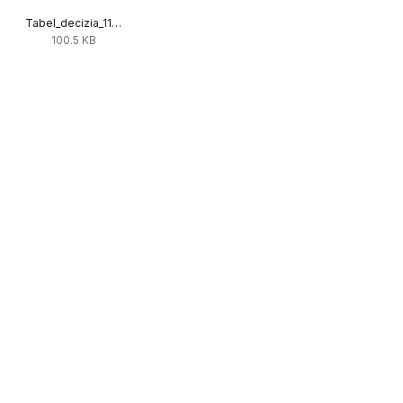
Tabel_decizia_114_2009.pdf
100.5 KB