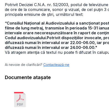
Potrivit Deciziei C.N.A. nr. 52/2003, postul de televizi
de ore de la comunicare, sonor şi vizual, de cel puţin 3 o
principala emisiune de ştiri, următorul text:
“Consiliul Naţional al Audiovizualului a sancţionat po
filme de lung metraj, transmise în perioada 15-31 ianua
intervale orare necorespunzătoare în raport de conţinut
Codul audiovizualului.Potrivit dispoziţiilor invocate, pr
difuzează numai în intervalul orar 22.00-06.00, iar pro
difuzează numai în intervalul orar 24.00-06.00."
Vă atragem atenţia că textul nu poate fi difuzat în calupur
Ai nevoie de clarificări?
Contactează-ne
Documente atașate