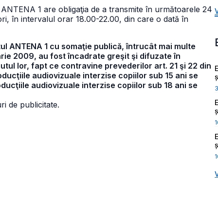
une ANTENA 1 are obligaţia de a transmite în următoarele 24
ri, în intervalul orar 18.00-22.00, din care o dată în
stul ANTENA 1 cu somaţie publică, întrucât mai multe
rie 2009, au fost încadrate greşit şi difuzate în
ul lor, fapt ce contravine prevederilor art. 21 şi 22 din
oducţiile audiovizuale interzise copiilor sub 15 ani se
ș
ducţiile audiovizuale interzise copiilor sub 18 ani se
i de publicitate.
ș
1
ș
1