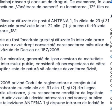
e, limbaj obscen şi consum de droguri. De asemenea, în ziua
e acţiune „Vânătoare de oameni”, cu încadrarea „12”, film ce
 filmelor difuzate de postul ANTENA 1, în zilele de 23 şi 31
izuale prevăzute la art. 22 alin. (1) şi puteau fi difuzate
zare „18”.
te au fost încadrate greşit şi difuzate în intervale orare
ea ce a avut drept consecinţă nerespectarea măsurilor de
revăzute de Decizia nr. 187/2006.
lă a minorilor, generată de lipsa acestora de maturitate
t al interesului public, consideră că nerespectarea de către
opiilor este de natură să afecteze dezvoltarea fizică,
187/2006 privind Codul de reglementare a conţinutului
oborate cu cele ale art. 91 alin. (1) şi (2) din Legea
2
le ulterioare, şi cu respectarea condiţiilor de legalitate
al Audiovizualului decide adresarea unei somaţii publice
 televiziune ANTENA 1 şi dispune intrarea de îndată în
2