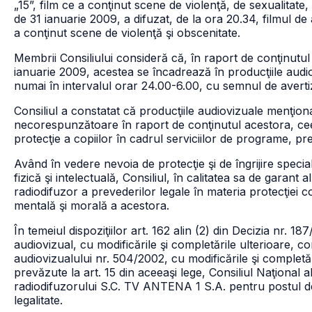
„15”, film ce a conţinut scene de violenţă, de sexualitat
de 31 ianuarie 2009, a difuzat, de la ora 20.34, filmul d
a conţinut scene de violenţă şi obscenitate.
Membrii Consiliului consideră că, în raport de conţinutul
ianuarie 2009, acestea se încadrează în producţiile audiov
numai în intervalul orar 24.00-6.00, cu semnul de averti
Consiliul a constatat că producţiile audiovizuale menţiona
necorespunzătoare în raport de conţinutul acestora, ce
protecţie a copiilor în cadrul serviciilor de programe, p
Având în vedere nevoia de protecţie şi de îngrijire specia
fizică şi intelectuală, Consiliul, în calitatea sa de garan
radiodifuzor a prevederilor legale în materia protecţiei c
mentală şi morală a acestora.
În temeiul dispoziţiilor art. 162 alin (2) din Decizia nr. 
audiovizual, cu modificările şi completările ulterioare, cor
audiovizualului nr. 504/2002, cu modificările şi completări
prevăzute la art. 15 din aceeaşi lege, Consiliul Naţional 
radiodifuzorului S.C. TV ANTENA 1 S.A. pentru postul de
legalitate.