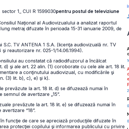
I
, sector 1
_ CUI R 1599030
pentru postul de televiziune
onsiliul Naţional al Audiovizualului a analizat raportul
e lung metraj difuzate în perioada 15-31 ianuarie 2009, de
i S.C. TV ANTENA 1 S.A. (licenţa audiovizuală nr. TV
A
4 şi reautorizare nr. 025-1/14.06.1994).
nsiliului au constatat că radiodifuzorul a încălcat
1
t. d) şi ale art. 22 alin. (1) coroborate cu cele ale art. 18 lit.
mentare a conţinutului audiovizual, cu modificările şi
(3) lit. b), c), e) şi k).
uale prevăzute la art. 18 lit. d) se difuzează numai în
2
de semnul de avertizare „15”.
zuale prevăzute la art. 18 lit. e) se difuzează numai în
 avertizare “18”.
 în funcţie de care se apreciază producţiile difuzate în
0
rea protecţiei copilului şi informarea publicului cu privire