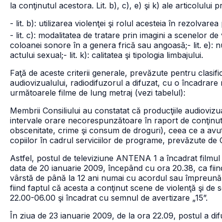
la conţinutul acestora. Lit. b), c), e) şi k) ale articolului 
- lit. b): utilizarea violenţei şi rolul acesteia în rezolvare
- lit. c): modalitatea de tratare prin imagini a scenelor de 
coloanei sonore în a genera frică sau angoasă;
- lit. e)
actului sexual;
- lit. k): calitatea şi tipologia limbajului.
Faţă de aceste criterii generale, prevăzute pentru clasific
audiovizualului, radiodifuzorul a difuzat, cu o încadrar
următoarele filme de lung metraj (vezi tabelul):
Membrii Consiliului au constatat că producţiile audiovizua
intervale orare necorespunzătoare în raport de conţinutu
obscenitate, crime şi consum de droguri), ceea ce a avu
copiilor în cadrul serviciilor de programe, prevăzute de 
Astfel, postul de televiziune ANTENA 1 a încadrat filmul 
data de 20 ianuarie 2009, începând cu ora 20.38, ca fiind
vârstă de până la 12 ani numai cu acordul sau împreună cu
fiind faptul că acesta a conţinut scene de violenţă şi de se
22.00-06.00 şi încadrat cu semnul de avertizare „15”.
În ziua de 23 ianuarie 2009, de la ora 22.09, postul a dif