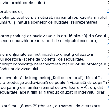
L
prevăd următoarele criterii:
a problemelor;
violenţă, tipul de plan utilizat, realismul reprezentării, rolul
: numărul şi natura scenelor de nuditate, reprezentarea
area producţiilor audiovizuale la art. 16 alin. (3) din Codul
e necorespunzătoare în raport de conţinutul acestora,
le menţionate au fost încadrate greşit şi difuzate în
l acestora (scene de violenţă, de sexualitate,
t drept consecinţă nerespectarea măsurilor de protecţie a
Codul audiovizualului.
de aventură de lung metraj „Kull cuceritorul”, difuzat în
 o producţie audiovizuală ce poate fi vizionată de copiii în
 părinţii ori familia (semnul de avertizare AP), ori, dat
2
xualitate, acest film ar fi trebuit difuzat în intervalul orar
2
uzat filmul „8 mm 2” (thriller), cu semnul de avertizare