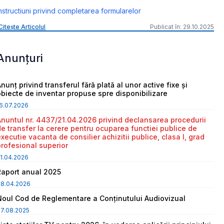
nstructiuni privind completarea formularelor
Citește Articolul
Publicat în: 29.10.2025
Anunțuri
nunț privind transferul fără plată al unor active fixe și
obiecte de inventar propuse spre disponibilizare
6.07.2026
Anuntul nr. 4437/21.04.2026 privind declansarea procedurii
de transfer la cerere pentru ocuparea functiei publice de
executie vacanta de consilier achizitii publice, clasa I, grad
profesional superior
1.04.2026
Raport anual 2025
08.04.2026
Noul Cod de Reglementare a Conținutului Audiovizual
7.08.2025