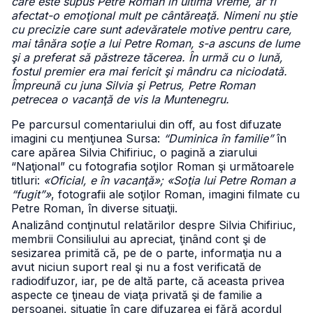
care este supus Petre Roman în ultima vreme, ar fi
afectat-o emoţional mult pe cântăreaţă. Nimeni nu ştie
cu precizie care sunt adevăratele motive pentru care,
mai tânăra soţie a lui Petre Roman, s-a ascuns de lume
şi a preferat să păstreze tăcerea. În urmă cu o lună,
fostul premier era mai fericit şi mândru ca niciodată.
Împreună cu juna Silvia şi Petrus, Petre Roman
petrecea o vacanţă de vis la Muntenegru.
Pe parcursul comentariului din off, au fost difuzate
imagini cu menţiunea Sursa:
“Duminica în familie”
în
care apărea Silvia Chifiriuc, o pagină a ziarului
“Naţional” cu fotografia soţilor Roman şi următoarele
titluri:
«Oficial, e în vacanţă»; «Soţia lui Petre Roman a
“fugit”»
, fotografii ale soţilor Roman, imagini filmate cu
Petre Roman, în diverse situaţii.
Analizând conţinutul relatărilor despre Silvia Chifiriuc,
membrii Consiliului au apreciat, ţinând cont şi de
sesizarea primită că, pe de o parte, informaţia nu a
avut niciun suport real şi nu a fost verificată de
radiodifuzor, iar, pe de altă parte, că aceasta privea
aspecte ce ţineau de viaţa privată şi de familie a
persoanei, situaţie în care difuzarea ei fără acordul