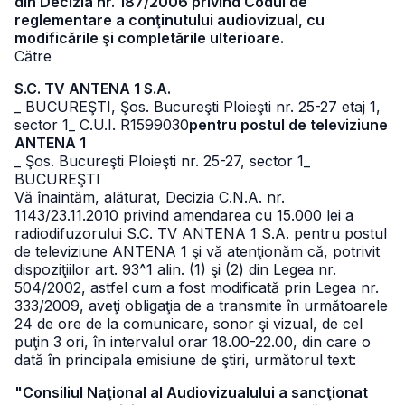
din Decizia nr. 187/2006 privind Codul de
reglementare a conţinutului audiovizual, cu
modificările şi completările ulterioare.
Către
S.C. TV ANTENA 1 S.A.
_ BUCUREŞTI, Şos. Bucureşti Ploieşti nr. 25-27 etaj 1,
sector 1
_ C.U.I. R1599030
pentru postul de televiziune
ANTENA 1
_ Şos. Bucureşti Ploieşti nr. 25-27, sector 1
_
BUCUREŞTI
Vă înaintăm, alăturat, Decizia C.N.A. nr.
1143/23.11.2010 privind amendarea cu 15.000 lei a
radiodifuzorului S.C. TV ANTENA 1 S.A. pentru postul
de televiziune ANTENA 1 şi vă atenţionăm că, potrivit
dispoziţiilor art. 93^1 alin. (1) şi (2) din Legea nr.
504/2002, astfel cum a fost modificată prin Legea nr.
333/2009, aveţi obligaţia de a transmite în următoarele
24 de ore de la comunicare, sonor şi vizual, de cel
puţin 3 ori, în intervalul orar 18.00-22.00, din care o
dată în principala emisiune de ştiri, următorul text:
"Consiliul Naţional al Audiovizualului a sancţionat