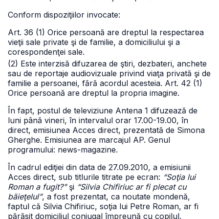
Conform dispoziţiilor invocate:
Art. 36 (1) Orice persoană are dreptul la respectarea
vieţii sale private şi de familie, a domiciliului şi a
corespondenţei sale.
(2) Este interzisă difuzarea de ştiri, dezbateri, anchete
sau de reportaje audiovizuale privind viaţa privată şi de
familie a persoanei, fără acordul acesteia.
Art. 42 (1)
Orice persoană are dreptul la propria imagine.
În fapt, postul de televiziune Antena 1 difuzează de
luni până vineri, în intervalul orar 17.00-19.00, în
direct, emisiunea Acces direct, prezentată de Simona
Gherghe. Emisiunea are marcajul AP. Genul
programului: news-magazine.
În cadrul ediţiei din data de 27.09.2010, a emisiunii
Acces direct, sub titlurile titrate pe ecran:
“Soţia lui
Roman a fugit?”
şi
“Silvia Chifiriuc ar fi plecat cu
băieţelul”
, a fost prezentat, ca noutate mondenă,
faptul că Silvia Chifiriuc, soţia lui Petre Roman, ar fi
părăsit domiciliul conjugal împreună cu copilul.