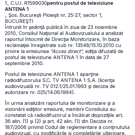
1
_ C.U.I. R1599030
pentru postul de televiziune
ANTENA 1
_ Şos. Bucureşti Ploieşti nr. 25-27, sector 1,
BUCUREŞTI
Întrunit în şedinţă publică în ziua de 23 noiembrie
2010, Consiliul Naţional al Audiovizualului a analizat
raportul întocmit de Direcţia Monitorizare, în baza
reclamaţiei înregistrate sub nr. 13548/15.10.2010 cu
privire la emisiunea
"Acces direct",
ediţia difuzată de
postul de televiziune ANTENA 1 în data de 27
septembrie 2010.
Postul de televiziune ANTENA 1 aparţine
radiodifuzorului S.C. TV ANTENA 1 S.A. (licenţa
audiovizuală nr. TV 012.1/25.01.1993 şi decizia de
autorizare nr. 025/14.06.1994).
În urma analizării raportului de monitorizare şi a
vizionării ediţiilor emisiunii, membrii Consiliului au
constatat că radiodifuzorul a încălcat dispoziţiile art.
36 alin. (1) şi (2) şi art. 42 alin. (1) din Decizia nr.
187/2006 privind Codul de reglementare a conţinutului
audiovizual, cu modificările şi completările ulterioare.