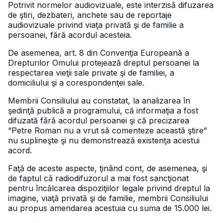
Potrivit normelor audiovizuale, este interzisă difuzarea
de ştiri, dezbateri, anchete sau de reportaje
audiovizuale privind viaţa privată şi de familie a
persoanei, fără acordul acesteia.
De asemenea, art. 8 din Convenţia Europeană a
Drepturilor Omului protejează dreptul persoanei la
respectarea vieţii sale private şi de familiei, a
domiciliului şi a corespondenţei sale.
Membrii Consiliului au constatat, la analizarea în
şedinţă publică a programului, că informaţia a fost
difuzată fără acordul persoanei şi că precizarea
“Petre Roman nu a vrut să comenteze această ştire”
nu suplineşte şi nu demonstrează existenţa acestui
acord.
Faţă de aceste aspecte, ţinând cont, de asemenea, şi
de faptul că radiodifuzorul a mai fost sancţionat
pentru încălcarea dispoziţiilor legale privind dreptul la
imagine, viaţă privată şi de familie, membrii Consiliului
au propus amendarea acestuia cu suma de 15.000 lei.