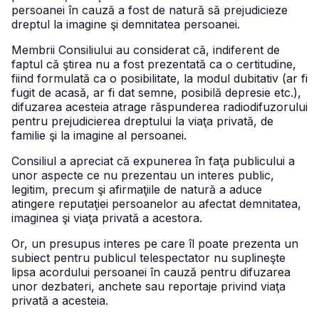
persoanei în cauză a fost de natură să prejudicieze
dreptul la imagine şi demnitatea persoanei.
Membrii Consiliului au considerat că, indiferent de
faptul că ştirea nu a fost prezentată ca o certitudine,
fiind formulată ca o posibilitate, la modul dubitativ (ar fi
fugit de acasă, ar fi dat semne, posibilă depresie etc.),
difuzarea acesteia atrage răspunderea radiodifuzorului
pentru prejudicierea dreptului la viaţa privată, de
familie şi la imagine al persoanei.
Consiliul a apreciat că expunerea în faţa publicului a
unor aspecte ce nu prezentau un interes public,
legitim, precum şi afirmaţiile de natură a aduce
atingere reputaţiei persoanelor au afectat demnitatea,
imaginea şi viaţa privată a acestora.
Or, un presupus interes pe care îl poate prezenta un
subiect pentru publicul telespectator nu suplineşte
lipsa acordului persoanei în cauză pentru difuzarea
unor dezbateri, anchete sau reportaje privind viaţa
privată a acesteia.