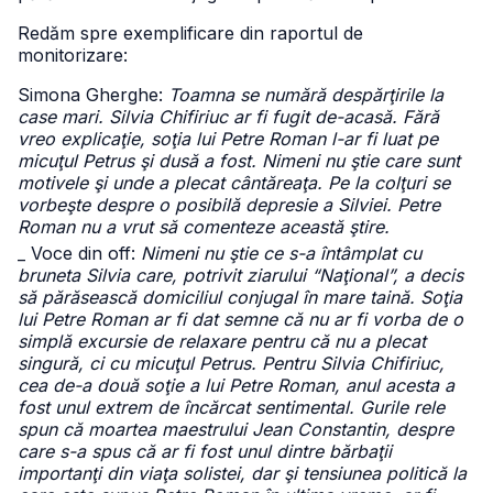
Redăm spre exemplificare din raportul de
monitorizare:
Simona Gherghe:
Toamna se numără despărţirile la
case mari. Silvia Chifiriuc ar fi fugit de-acasă. Fără
vreo explicaţie, soţia lui Petre Roman l-ar fi luat pe
micuţul Petrus şi dusă a fost. Nimeni nu ştie care sunt
motivele şi unde a plecat cântăreaţa. Pe la colţuri se
vorbeşte despre o posibilă depresie a Silviei. Petre
Roman nu a vrut să comenteze această ştire.
_ Voce din off:
Nimeni nu ştie ce s-a întâmplat cu
bruneta Silvia care, potrivit ziarului “Naţional”, a decis
să părăsească domiciliul conjugal în mare taină. Soţia
lui Petre Roman ar fi dat semne că nu ar fi vorba de o
simplă excursie de relaxare pentru că nu a plecat
singură, ci cu micuţul Petrus. Pentru Silvia Chifiriuc,
cea de-a două soţie a lui Petre Roman, anul acesta a
fost unul extrem de încărcat sentimental. Gurile rele
spun că moartea maestrului Jean Constantin, despre
care s-a spus că ar fi fost unul dintre bărbaţii
importanţi din viaţa solistei, dar şi tensiunea politică la