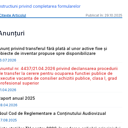
nstructiuni privind completarea formularelor
Citește Articolul
Publicat în: 29.10.2025
Anunțuri
nunț privind transferul fără plată al unor active fixe și
obiecte de inventar propuse spre disponibilizare
6.07.2026
Anuntul nr. 4437/21.04.2026 privind declansarea procedurii
de transfer la cerere pentru ocuparea functiei publice de
executie vacanta de consilier achizitii publice, clasa I, grad
profesional superior
1.04.2026
Raport anual 2025
08.04.2026
Noul Cod de Reglementare a Conținutului Audiovizual
7.08.2025