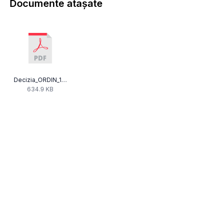
Documente atașate
Decizia_ORDIN_115.pdf
634.9 KB